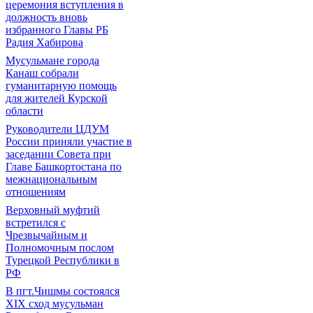
церемония вступления в
должность вновь
избранного Главы РБ
Радия Хабирова
Мусульмане города
Канаш собрали
гуманитарную помощь
для жителей Курской
области
Руководители ЦДУМ
России приняли участие в
заседании Совета при
Главе Башкортостана по
межнациональным
отношениям
Верховный муфтий
встретился с
Чрезвычайным и
Полномочным послом
Турецкой Республики в
РФ
В пгт.Чишмы состоялся
XIX сход мусульман