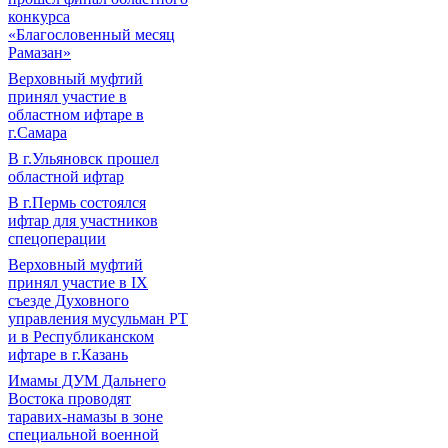
конкурса
«Благословенный месяц
Рамазан»
Верховный муфтий
принял участие в
областном ифтаре в
г.Самара
В г.Ульяновск прошел
областной ифтар
В г.Пермь состоялся
ифтар для участников
спецоперации
Верховный муфтий
принял участие в IХ
съезде Духовного
управления мусульман РТ
и в Республиканском
ифтаре в г.Казань
Имамы ДУМ Дальнего
Востока проводят
таравих-намазы в зоне
специальной военной