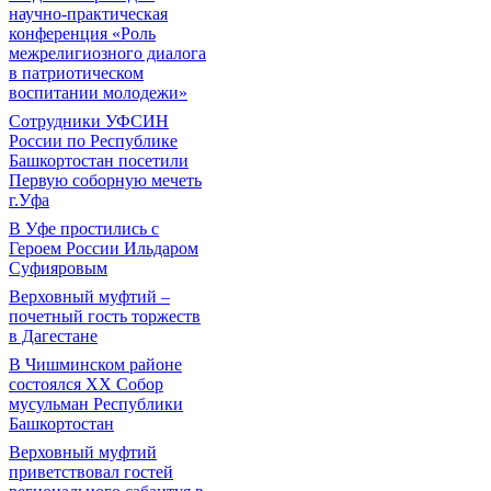
научно-практическая
конференция «Роль
межрелигиозного диалога
в патриотическом
воспитании молодежи»
Сотрудники УФСИН
России по Республике
Башкортостан посетили
Первую соборную мечеть
г.Уфа
В Уфе простились с
Героем России Ильдаром
Суфияровым
Верховный муфтий –
почетный гость торжеств
в Дагестане
В Чишминском районе
состоялся XX Собор
мусульман Республики
Башкортостан
Верховный муфтий
приветствовал гостей