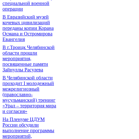
специальной военной
операции
В Евразийский музей
кочевых цивилизаций
переданы копии Корана
Османа и Остромирова
Евангелия
В г.Троицк Челябинской
области прошли
мероприятия,
посвященные памяти
Зайнуллы Расулева
В Челябинской области
проходит I молодежный
межрелигиозный
(православно-
мусульманский) тренинг
«Урал – территория мира
и согласия»
На Пленуме ЦДУМ
России обсудили
выполнение программы
мероприятий,