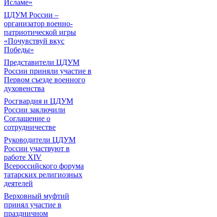
Исламе»
ЦДУМ России –
организатор военно-
патриотической игры
«Почувствуй вкус
Победы»
Представители ЦДУМ
России приняли участие в
Первом съезде военного
духовенства
Росгвардия и ЦДУМ
России заключили
Соглашение о
сотрудничестве
Руководители ЦДУМ
России участвуют в
работе XIV
Всероссийского форума
татарских религиозных
деятелей
Верховный муфтий
принял участие в
праздничном