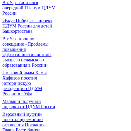
В г.Уфа состоялся
очередной Пленум ЦДУМ
России
«Вкус Победы» – проект
ЦДУМ России для детей
Башкортостана
В г.Уфа прошло
совещание «Проблемы
повышения
эффективности системы
высшего исламского
образования в России»
Полковой имам Хамза
Хафизов посетил
историческую
резиденцию ЦДУМ
России в г.Уфа
Малыши получили
подарки от ЦДУМ России
Верховный муфтий
посетил церемонию
оглашения Послания
Главы Республики