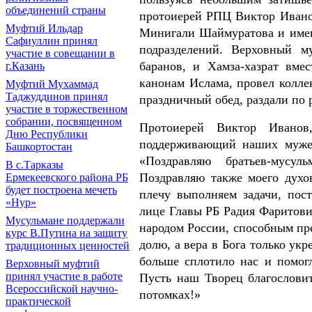
объединений страны
протоиерей РПЦ Виктор Ивано
Муфтий Ильдар
Минигали Шаймуратова и имени
Сафиуллин принял
подразделений. Верховный 
участие в совещании в
баранов, и Хамза-хазрат вм
г.Казань
канонам Ислама, провел колле
Муфтий Мухаммад
Таджуддинов принял
праздничный обед, раздали по
участие в торжественном
собрании, посвященном
Протоиерей Виктор Иванов
Дню Республики
поддерживающий наших мужес
Башкортостан
«Поздравляю братьев-мусу
В с.Тарказы
Поздравляю также моего духо
Ермекеевского района РБ
будет построена мечеть
плечу выполняем задачи, пос
«Нур»
лице Главы РБ Радия Фаритови
Мусульмане поддержали
народом России, способным пр
курс В.Путина на защиту
долю, а вера в Бога только ук
традиционных ценностей
больше сплотило нас и помогл
Верховный муфтий
принял участие в работе
Пусть наш Творец благослови
Всероссийской научно-
потомках!»
практической