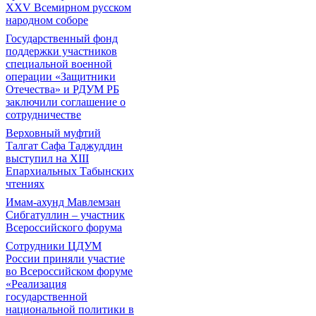
XXV Всемирном русском
народном соборе
Государственный фонд
поддержки участников
специальной военной
операции «Защитники
Отечества» и РДУМ РБ
заключили соглашение о
сотрудничестве
Верховный муфтий
Талгат Сафа Таджуддин
выступил на ХIII
Епархиальных Табынских
чтениях
Имам-ахунд Мавлемзан
Сибгатуллин – участник
Всероссийского форума
Сотрудники ЦДУМ
России приняли участие
во Всероссийском форуме
«Реализация
государственной
национальной политики в