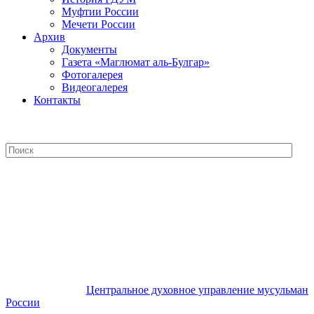
Муфтии России
Мечети России
Архив
Документы
Газета «Маглюмат аль-Булгар»
Фотогалерея
Видеогалерея
Контакты
Центральное духовное управление
мусульман России
Центральное духовное управление мусульман
России