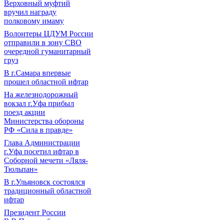
Верховный муфтий
вручил награду
полковому имаму
Волонтеры ЦДУМ России
отправили в зону СВО
очередной гуманитарный
груз
В г.Самара впервые
прошел областной ифтар
На железнодорожный
вокзал г.Уфа прибыл
поезд акции
Министерства обороны
РФ «Сила в правде»
Глава Администрации
г.Уфа посетил ифтар в
Соборной мечети «Ляля-
Тюльпан»
В г.Ульяновск состоялся
традиционный областной
ифтар
Президент России