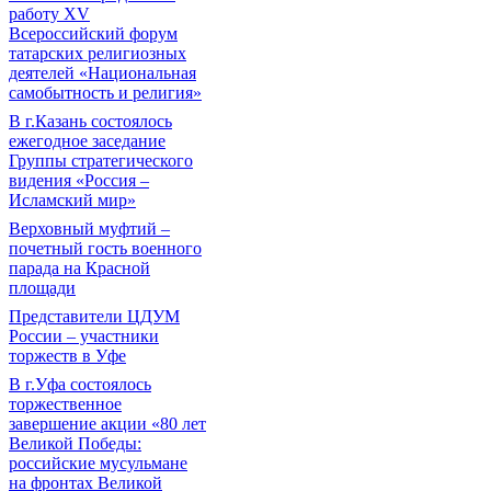
работу XV
Всероссийский форум
татарских религиозных
деятелей «Национальная
самобытность и религия»
В г.Казань состоялось
ежегодное заседание
Группы стратегического
видения «Россия –
Исламский мир»
Верховный муфтий –
почетный гость военного
парада на Красной
площади
Представители ЦДУМ
России – участники
торжеств в Уфе
В г.Уфа состоялось
торжественное
завершение акции «80 лет
Великой Победы:
российские мусульмане
на фронтах Великой