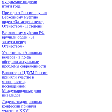
мусульмане подвели
итоги года
Президент России вручил
Верховному муфтию
орден «За заслуги перед
Отечеством» II степени
Верховному муфтию РФ
вручили орден «За
заслуги перед
Отечеством»
Участницы «Аишиных
вечеров» в г.Уфа
обсудили актуальные
проблемы современности
Волонтеры ЦДУМ России
приняли участие в
мероприятии,
посвященном
Международному дню
инвалидов
Лидеры традиционных
конфессий приняли
участие в XXVI