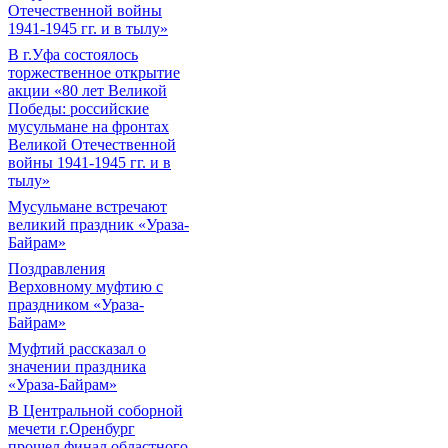
Отечественной войны
1941-1945 гг. и в тылу»
В г.Уфа состоялось
торжественное открытие
акции «80 лет Великой
Победы: российские
мусульмане на фронтах
Великой Отечественной
войны 1941-1945 гг. и в
тылу»
Мусульмане встречают
великий праздник «Ураза-
Байрам»
Поздравления
Верховному муфтию с
праздником «Ураза-
Байрам»
Муфтий рассказал о
значении праздника
«Ураза-Байрам»
В Центральной соборной
мечети г.Оренбург
прошел финал областного