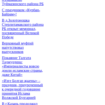
Туймазинского района РБ
С праздником «Курбан-
Байрам»!
В д.Золотоношка
Стерлитамакского района
РБ открыт мемориал,
посвященный Великой
Победе
Верховный муфтий
напутствовал
выпускников
Покаяние Талгата
Таджуддина:
«Империалисты вовсю
доили исламские страны,
даже Китай»
«Изге Болгар җыены» –
праздник, приуроченный
к очередной годовщине
принятия Ислама
Волжской Булгарией
В г.Казань продолжил