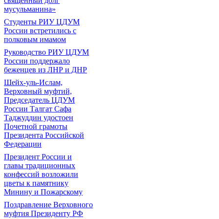
священный долг
мусульманина»
Студенты РИУ ЦДУМ
России встретились с
полковым имамом
Руководство РИУ ЦДУМ
России поддержало
беженцев из ЛНР и ДНР
Шейх-уль-Ислам,
Верховный муфтий,
Председатель ЦДУМ
России Талгат Сафа
Таджуддин удостоен
Почетной грамоты
Президента Российской
Федерации
Президент России и
главы традиционных
конфессий возложили
цветы к памятнику
Минину и Пожарскому
Поздравление Верховного
муфтия Президенту РФ