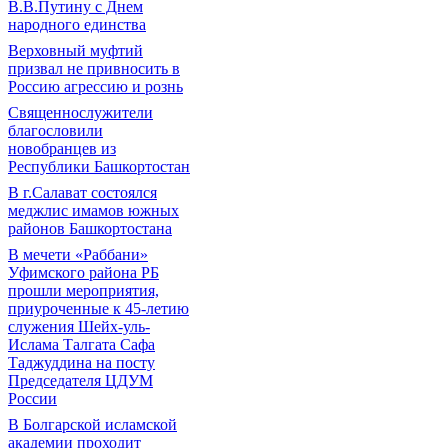
В.В.Путину с Днем
народного единства
Верховный муфтий
призвал не привносить в
Россию агрессию и рознь
Священнослужители
благословили
новобранцев из
Республики Башкортостан
В г.Салават состоялся
меджлис имамов южных
районов Башкортостана
В мечети «Раббани»
Уфимского района РБ
прошли мероприятия,
приуроченные к 45-летию
служения Шейх-уль-
Ислама Талгата Сафа
Таджуддина на посту
Председателя ЦДУМ
России
В Болгарской исламской
академии проходит