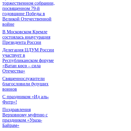
торжественном собрании,
посвященном 79-й
годовщине Победы в
Великой Отечественной
войне
В Московском Кремле
состоялась инаугурация
Президента России
Делегация ЦДУМ России
участвует в
Республиканском форуме
«Ватан көсө – сила
Отечества»
Священнослужители
благословили будущих
воинов
С праздником «Ид аль-
Фитр»!
Поздравления
Верховному муфтию с
праздником «Ураза-
Байрам»