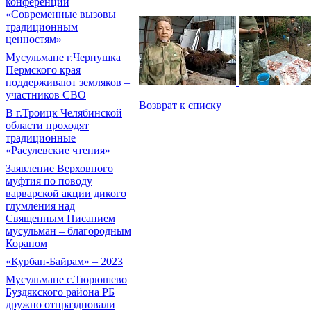
конференции
«Современные вызовы
традиционным
ценностям»
Мусульмане г.Чернушка
Пермского края
поддерживают земляков –
участников СВО
Возврат к списку
В г.Троицк Челябинской
области проходят
традиционные
«Расулевские чтения»
Заявление Верховного
муфтия по поводу
варварской акции дикого
глумления над
Священным Писанием
мусульман – благородным
Кораном
«Курбан-Байрам» – 2023
Мусульмане с.Тюрюшево
Буздякского района РБ
дружно отпраздновали