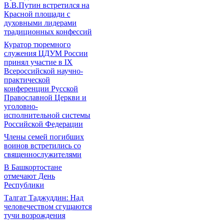
В.В.Путин встретился на
Красной площади с
духовными лидерами
традиционных конфессий
Куратор тюремного
служения ЦДУМ России
принял участие в IX
Всероссийской научно-
практической
конференции Русской
Православной Церкви и
уголовно-
исполнительной системы
Российской Федерации
Члены семей погибших
воинов встретились со
священнослужителями
В Башкортостане
отмечают День
Республики
Талгат Таджуддин: Над
человечеством сгущаются
тучи возрождения