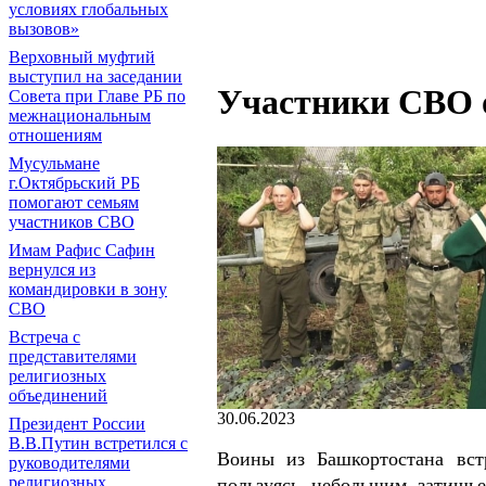
условиях глобальных
вызовов»
Верховный муфтий
выступил на заседании
Участники СВО 
Совета при Главе РБ по
межнациональным
отношениям
Мусульмане
г.Октябрьский РБ
помогают семьям
участников СВО
Имам Рафис Сафин
вернулся из
командировки в зону
СВО
Встреча с
представителями
религиозных
объединений
30.06.2023
Президент России
В.В.Путин встретился с
Воины из Башкортостана вст
руководителями
религиозных
пользуясь небольшим затишь