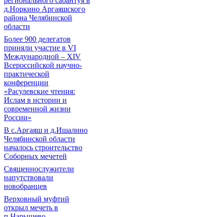
регионального сабантуя в
д.Норкино Аргаяшского
района Челябинской
области
Более 900 делегатов
приняли участие в VI
Международной – ХIV
Всероссийской научно-
практической
конференции
«Расулевские чтения:
Ислам в истории и
современной жизни
России»
В с.Аргаяш и д.Ишалино
Челябинской области
началось строительство
Соборных мечетей
Священнослужители
напутствовали
новобранцев
Верховный муфтий
открыл мечеть в
п.Нарышево