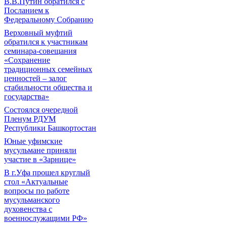
В.В.Путин обратился с
Посланием к
Федеральному Собранию
Верховный муфтий
обратился к участникам
семинара-совещания
«Сохранение
традиционных семейных
ценностей – залог
стабильности общества и
государства»
Состоялся очередной
Пленум РДУМ
Республики Башкортостан
Юные уфимские
мусульмане приняли
участие в «Зарнице»
В г.Уфа прошел круглый
стол «Актуальные
вопросы по работе
мусульманского
духовенства с
военнослужащими РФ»