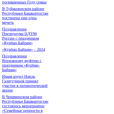
посвященных Году семьи
В Туймазинском районе
Республики Башкортостан
построена еще одна
мечеть
Поздравление
Президиума ЦДУМ
России с праздником
«Курбан-Байрам»
«Курбан-Байрам» – 2024
Поздравления
Верховному муфтию с
праздником «Курбан-
Байрам»
Имам-ахунд Наиль
Галяутдинов принял
участие в патриотической
акции
В Чишминском районе
Республики Башкортостан
состоялось мероприятие
«Семейные ценности в