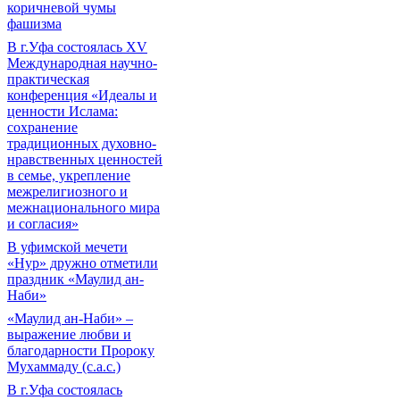
коричневой чумы
фашизма
В г.Уфа состоялась XV
Международная научно-
практическая
конференция «Идеалы и
ценности Ислама:
сохранение
традиционных духовно-
нравственных ценностей
в семье, укрепление
межрелигиозного и
межнационального мира
и согласия»
В уфимской мечети
«Нур» дружно отметили
праздник «Маулид ан-
Наби»
«Маулид ан-Наби» –
выражение любви и
благодарности Пророку
Мухаммаду (с.а.с.)
В г.Уфа состоялась