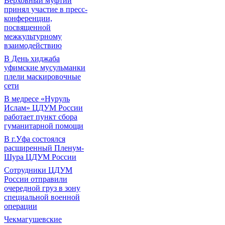
Верховный муфтий
принял участие в пресс-
конференции,
посвященной
межкультурному
взаимодействию
В День хиджаба
уфимские мусульманки
плели маскировочные
сети
В медресе «Нуруль
Ислам» ЦДУМ России
работает пункт сбора
гуманитарной помощи
В г.Уфа состоялся
расширенный Пленум-
Шура ЦДУМ России
Сотрудники ЦДУМ
России отправили
очередной груз в зону
специальной военной
операции
Чекмагушевские