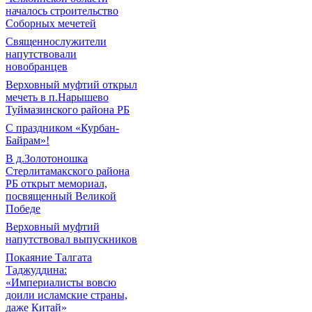
началось строительство
Соборных мечетей
Священнослужители
напутствовали
новобранцев
Верховный муфтий открыл
мечеть в п.Нарышево
Туймазинского района РБ
С праздником «Курбан-
Байрам»!
В д.Золотоношка
Стерлитамакского района
РБ открыт мемориал,
посвященный Великой
Победе
Верховный муфтий
напутствовал выпускников
Покаяние Талгата
Таджуддина:
«Империалисты вовсю
доили исламские страны,
даже Китай»