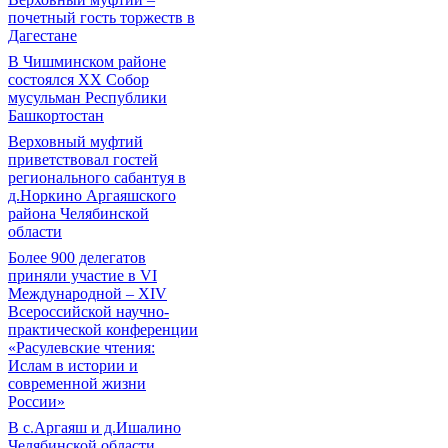
почетный гость торжеств в
Дагестане
В Чишминском районе
состоялся XX Собор
мусульман Республики
Башкортостан
Верховный муфтий
приветствовал гостей
регионального сабантуя в
д.Норкино Аргаяшского
района Челябинской
области
Более 900 делегатов
приняли участие в VI
Международной – ХIV
Всероссийской научно-
практической конференции
«Расулевские чтения:
Ислам в истории и
современной жизни
России»
В с.Аргаяш и д.Ишалино
Челябинской области