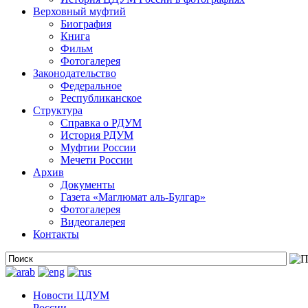
Верховный муфтий
Биография
Книга
Фильм
Фотогалерея
Законодательство
Федеральное
Республиканское
Структура
Справка о РДУМ
История РДУМ
Муфтии России
Мечети России
Архив
Документы
Газета «Маглюмат аль-Булгар»
Фотогалерея
Видеогалерея
Контакты
Новости ЦДУМ
России