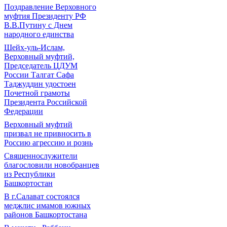
Поздравление Верховного
муфтия Президенту РФ
В.В.Путину с Днем
народного единства
Шейх-уль-Ислам,
Верховный муфтий,
Председатель ЦДУМ
России Талгат Сафа
Таджуддин удостоен
Почетной грамоты
Президента Российской
Федерации
Верховный муфтий
призвал не привносить в
Россию агрессию и рознь
Священнослужители
благословили новобранцев
из Республики
Башкортостан
В г.Салават состоялся
меджлис имамов южных
районов Башкортостана