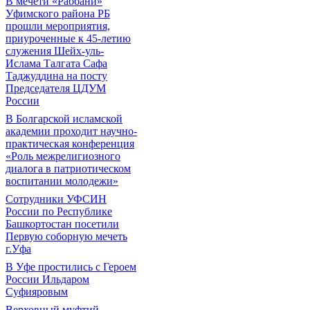
В мечети «Раббани»
Уфимского района РБ
прошли мероприятия,
приуроченные к 45-летию
служения Шейх-уль-
Ислама Талгата Сафа
Таджуддина на посту
Председателя ЦДУМ
России
В Болгарской исламской
академии проходит научно-
практическая конференция
«Роль межрелигиозного
диалога в патриотическом
воспитании молодежи»
Сотрудники УФСИН
России по Республике
Башкортостан посетили
Первую соборную мечеть
г.Уфа
В Уфе простились с Героем
России Ильдаром
Суфияровым
Верховный муфтий –