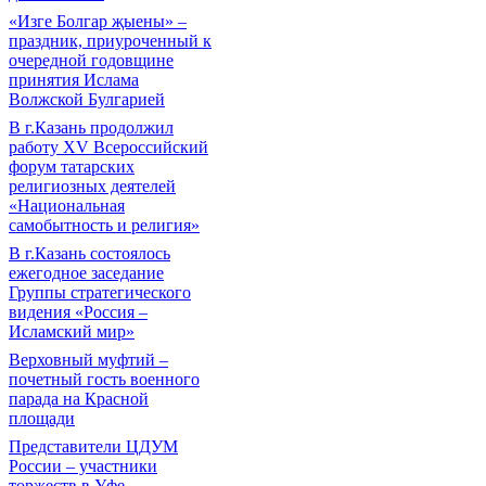
«Изге Болгар җыены» –
праздник, приуроченный к
очередной годовщине
принятия Ислама
Волжской Булгарией
В г.Казань продолжил
работу XV Всероссийский
форум татарских
религиозных деятелей
«Национальная
самобытность и религия»
В г.Казань состоялось
ежегодное заседание
Группы стратегического
видения «Россия –
Исламский мир»
Верховный муфтий –
почетный гость военного
парада на Красной
площади
Представители ЦДУМ
России – участники
торжеств в Уфе