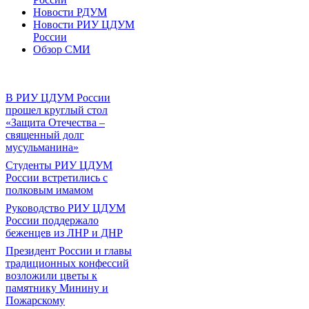
Новости РДУМ
Новости РИУ ЦДУМ
России
Обзор СМИ
В РИУ ЦДУМ России
прошел круглый стол
«Защита Отечества –
священный долг
мусульманина»
Студенты РИУ ЦДУМ
России встретились с
полковым имамом
Руководство РИУ ЦДУМ
России поддержало
беженцев из ЛНР и ДНР
Президент России и главы
традиционных конфессий
возложили цветы к
памятнику Минину и
Пожарскому