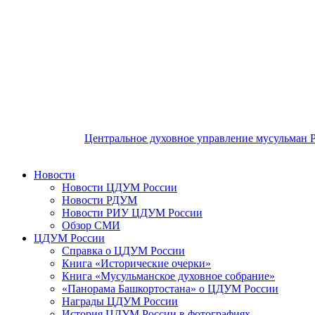
Центральное духовное управление мусульман 
Новости
Новости ЦДУМ России
Новости РДУМ
Новости РИУ ЦДУМ России
Обзор СМИ
ЦДУМ России
Справка о ЦДУМ России
Книга «Исторические очерки»
Книга «Мусульманское духовное собрание»
«Панорама Башкортостана» о ЦДУМ России
Награды ЦДУМ России
История ЦДУМ России в фотографиях