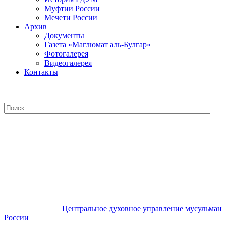
Муфтии России
Мечети России
Архив
Документы
Газета «Маглюмат аль-Булгар»
Фотогалерея
Видеогалерея
Контакты
Центральное духовное управление
мусульман России
Центральное духовное управление мусульман
России