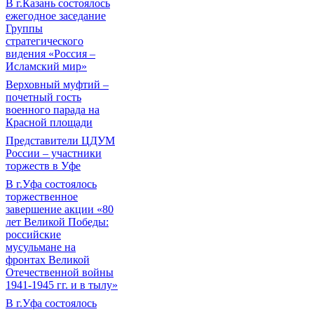
В г.Казань состоялось
ежегодное заседание
Группы
стратегического
видения «Россия –
Исламский мир»
Верховный муфтий –
почетный гость
военного парада на
Красной площади
Представители ЦДУМ
России – участники
торжеств в Уфе
В г.Уфа состоялось
торжественное
завершение акции «80
лет Великой Победы:
российские
мусульмане на
фронтах Великой
Отечественной войны
1941-1945 гг. и в тылу»
В г.Уфа состоялось