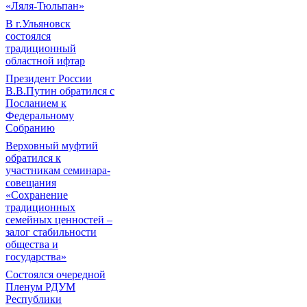
«Ляля-Тюльпан»
В г.Ульяновск
состоялся
традиционный
областной ифтар
Президент России
В.В.Путин обратился с
Посланием к
Федеральному
Собранию
Верховный муфтий
обратился к
участникам семинара-
совещания
«Сохранение
традиционных
семейных ценностей –
залог стабильности
общества и
государства»
Состоялся очередной
Пленум РДУМ
Республики