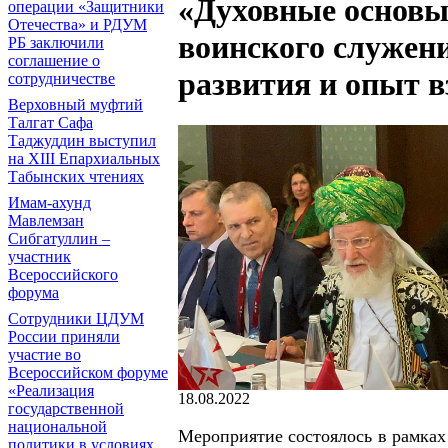
«Духовные основы 
операции «Защитники
Отечества» и РДУМ
воинского служени
РБ заключили
соглашение о
развития и опыт 
сотрудничестве
Верховный муфтий
Талгат Сафа
Таджуддин выступил
на ХIII Епархиальных
Табынских чтениях
Имам-ахунд
Мавлемзан
Сибгатуллин –
участник
Всероссийского
форума
Сотрудники ЦДУМ
России приняли
участие во
Всероссийском форуме
«Реализация
18.08.2022
государственной
национальной
Мероприятие состоялось в рамка
политики в условиях