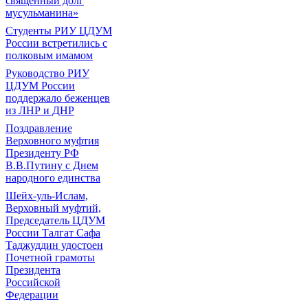
священный долг
мусульманина»
Студенты РИУ ЦДУМ
России встретились с
полковым имамом
Руководство РИУ
ЦДУМ России
поддержало беженцев
из ЛНР и ДНР
Поздравление
Верховного муфтия
Президенту РФ
В.В.Путину с Днем
народного единства
Шейх-уль-Ислам,
Верховный муфтий,
Председатель ЦДУМ
России Талгат Сафа
Таджуддин удостоен
Почетной грамоты
Президента
Российской
Федерации