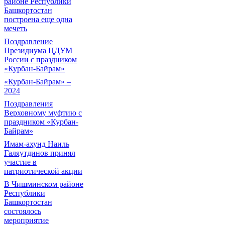
районе Республики
Башкортостан
построена еще одна
мечеть
Поздравление
Президиума ЦДУМ
России с праздником
«Курбан-Байрам»
«Курбан-Байрам» –
2024
Поздравления
Верховному муфтию с
праздником «Курбан-
Байрам»
Имам-ахунд Наиль
Галяутдинов принял
участие в
патриотической акции
В Чишминском районе
Республики
Башкортостан
состоялось
мероприятие