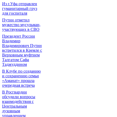
Из г.Уфа отправлен
гуманитарный груз
для госпиталя
Путин отметил
мужество мусульман,
участвующих в СВО
Президент России
Владимир
Владимирович Путин
встретился в Кремле с
Верховным муфтием
Талгатом Сафа
Таджуддином
В Клубе по созданию
и сохранению семьи
«Аманат» прошла
очередная встреча
В Росгвардии
обсудили вопросы
взаимодействия с
Центральным
духовным
управлением