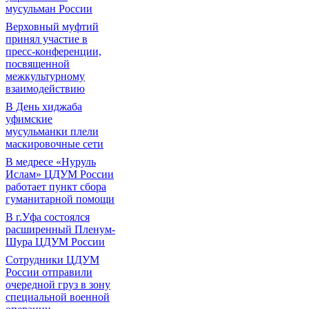
мусульман России
Верховный муфтий
принял участие в
пресс-конференции,
посвященной
межкультурному
взаимодействию
В День хиджаба
уфимские
мусульманки плели
маскировочные сети
В медресе «Нуруль
Ислам» ЦДУМ России
работает пункт сбора
гуманитарной помощи
В г.Уфа состоялся
расширенный Пленум-
Шура ЦДУМ России
Сотрудники ЦДУМ
России отправили
очередной груз в зону
специальной военной