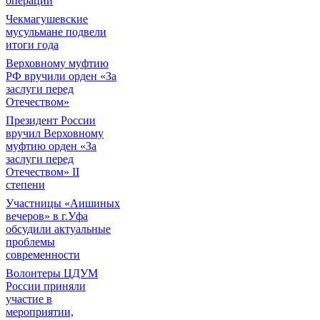
операции
Чекмагушевские
мусульмане подвели
итоги года
Верховному муфтию
РФ вручили орден «За
заслуги перед
Отечеством»
Президент России
вручил Верховному
муфтию орден «За
заслуги перед
Отечеством» II
степени
Участницы «Аишиных
вечеров» в г.Уфа
обсудили актуальные
проблемы
современности
Волонтеры ЦДУМ
России приняли
участие в
мероприятии,