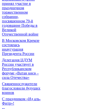
принял участие в
праздничном
торжественном
собрании,
посвященном 79-й
годовщине Победы в
Великой
Отечественной войне
В Московском Кремле
состоялась
инаугурация
Президента России
Делегация ЦДУМ
России участвует в
Республиканском
форуме «Ватан көсө –
сила Отечества»
Священнослужители
благословили будущих
воинов
С праздником «Ид аль-
Фитр»!