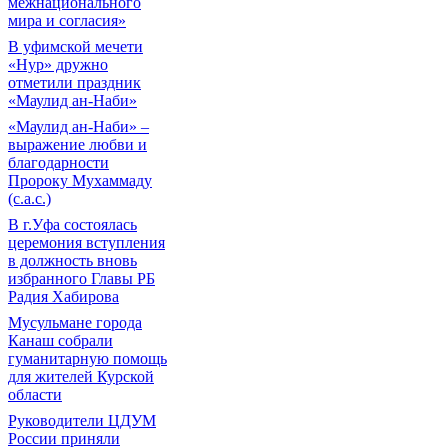
межнационального
мира и согласия»
В уфимской мечети
«Нур» дружно
отметили праздник
«Маулид ан-Наби»
«Маулид ан-Наби» –
выражение любви и
благодарности
Пророку Мухаммаду
(с.а.с.)
В г.Уфа состоялась
церемония вступления
в должность вновь
избранного Главы РБ
Радия Хабирова
Мусульмане города
Канаш собрали
гуманитарную помощь
для жителей Курской
области
Руководители ЦДУМ
России приняли