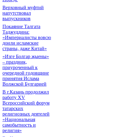
Верховный муфтий
напутствовал
выпускников
Покаяние Талгата
Таджуддина:
«Империалисты вовсю
доили исламские
страны, даже Китай»
«Изге Болгар җыены»
– праздник,
приуроченный к
очередной годовщине
принятия Ислама
Волжской Булгарией
В г.Казань продолжил
работу XV
Всероссийский форум
татарских
религиозных деятелей
«Национальная
самобытность и
религия»