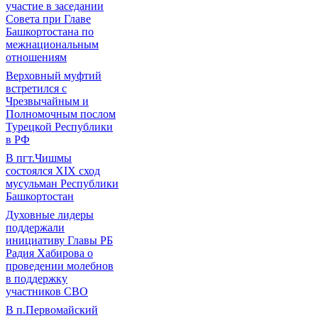
участие в заседании
Совета при Главе
Башкортостана по
межнациональным
отношениям
Верховный муфтий
встретился с
Чрезвычайным и
Полномочным послом
Турецкой Республики
в РФ
В пгт.Чишмы
состоялся XIX сход
мусульман Республики
Башкортостан
Духовные лидеры
поддержали
инициативу Главы РБ
Радия Хабирова о
проведении молебнов
в поддержку
участников СВО
В п.Первомайский