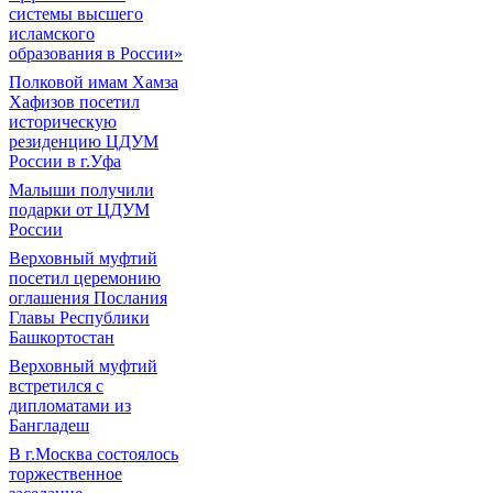
системы высшего
исламского
образования в России»
Полковой имам Хамза
Хафизов посетил
историческую
резиденцию ЦДУМ
России в г.Уфа
Малыши получили
подарки от ЦДУМ
России
Верховный муфтий
посетил церемонию
оглашения Послания
Главы Республики
Башкортостан
Верховный муфтий
встретился с
дипломатами из
Бангладеш
В г.Москва состоялось
торжественное