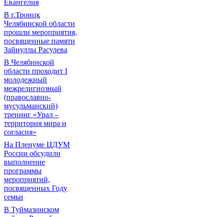
Евангелия
В г.Троицк
Челябинской области
прошли мероприятия,
посвященные памяти
Зайнуллы Расулева
В Челябинской
области проходит I
молодежный
межрелигиозный
(православно-
мусульманский)
тренинг «Урал –
территория мира и
согласия»
На Пленуме ЦДУМ
России обсудили
выполнение
программы
мероприятий,
посвященных Году
семьи
В Туймазинском