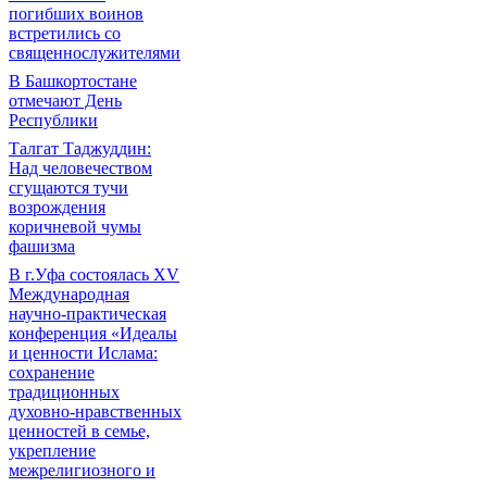
погибших воинов
встретились со
священнослужителями
В Башкортостане
отмечают День
Республики
Талгат Таджуддин:
Над человечеством
сгущаются тучи
возрождения
коричневой чумы
фашизма
В г.Уфа состоялась XV
Международная
научно-практическая
конференция «Идеалы
и ценности Ислама:
сохранение
традиционных
духовно-нравственных
ценностей в семье,
укрепление
межрелигиозного и