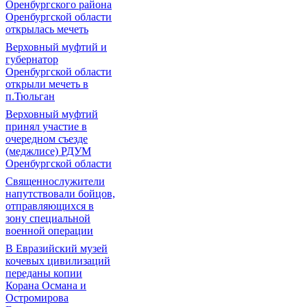
Оренбургского района
Оренбургской области
открылась мечеть
Верховный муфтий и
губернатор
Оренбургской области
открыли мечеть в
п.Тюльган
Верховный муфтий
принял участие в
очередном съезде
(меджлисе) РДУМ
Оренбургской области
Священнослужители
напутствовали бойцов,
отправляющихся в
зону специальной
военной операции
В Евразийский музей
кочевых цивилизаций
переданы копии
Корана Османа и
Остромирова