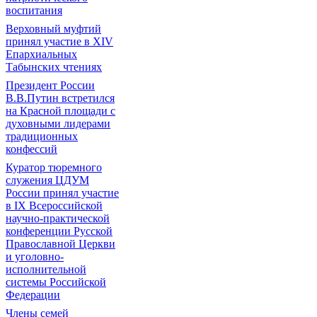
воспитания
Верховный муфтий
принял участие в ХIV
Епархиальных
Табынских чтениях
Президент России
В.В.Путин встретился
на Красной площади с
духовными лидерами
традиционных
конфессий
Куратор тюремного
служения ЦДУМ
России принял участие
в IX Всероссийской
научно-практической
конференции Русской
Православной Церкви
и уголовно-
исполнительной
системы Российской
Федерации
Члены семей