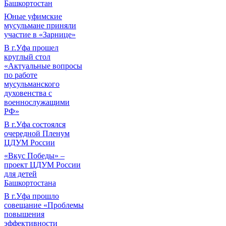
Башкортостан
Юные уфимские
мусульмане приняли
участие в «Зарнице»
В г.Уфа прошел
круглый стол
«Актуальные вопросы
по работе
мусульманского
духовенства с
военнослужащими
РФ»
В г.Уфа состоялся
очередной Пленум
ЦДУМ России
«Вкус Победы» –
проект ЦДУМ России
для детей
Башкортостана
В г.Уфа прошло
совещание «Проблемы
повышения
эффективности