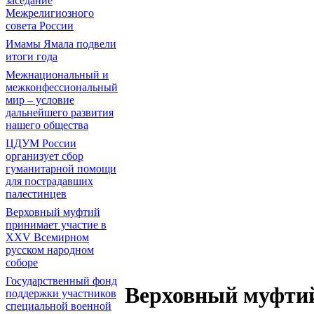
заседание
Межрелигиозного
совета России
Имамы Ямала подвели
итоги года
Межнациональный и
межконфессиональный
мир – условие
дальнейшего развития
нашего общества
ЦДУМ России
организует сбор
гуманитарной помощи
для пострадавших
палестинцев
Верховный муфтий
принимает участие в
XXV Всемирном
русском народном
соборе
Государственный фонд
Верховный муфтий
поддержки участников
специальной военной