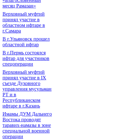
«Благословенный
месяц Рамазан»
Верховный муфтий
принял участие в
областном ифтаре в
г.Самара
В г.Ульяновск прошел
областной ифтар
В г.Пермь состоялся
ифтар для участников
спецоперации
Верховный муфтий
принял участие в IХ
съезде Духовного
управления мусульман
РТ и в
Республиканском
ифтаре в г.Казань
Имамы ДУМ Дальнего
Востока проводят
таравих-намазы в зоне
специальной военной
операции