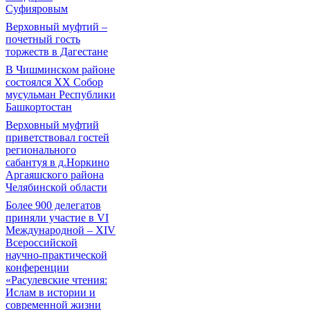
Суфияровым
Верховный муфтий –
почетный гость
торжеств в Дагестане
В Чишминском районе
состоялся XX Собор
мусульман Республики
Башкортостан
Верховный муфтий
приветствовал гостей
регионального
сабантуя в д.Норкино
Аргаяшского района
Челябинской области
Более 900 делегатов
приняли участие в VI
Международной – ХIV
Всероссийской
научно-практической
конференции
«Расулевские чтения:
Ислам в истории и
современной жизни