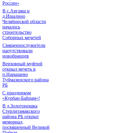
России»
В с.Аргаяш и
д.Ишалино
Челябинской области
началось
строительство
Соборных мечетей
Священнослужители
напутствовали
новобранцев
Верховный муфтий
открыл мечеть в
п.Нарышево
Туймазинского района
РБ
С праздником
«Курбан-Байрам»!
В д.Золотоношка
Стерлитамакского
района РБ открыт
мемориал,
посвященный Великой
Победе