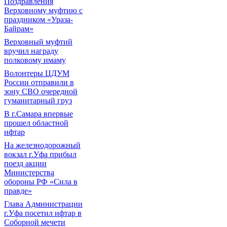
Поздравления
Верховному муфтию с
праздником «Ураза-
Байрам»
Верховный муфтий
вручил награду
полковому имаму
Волонтеры ЦДУМ
России отправили в
зону СВО очередной
гуманитарный груз
В г.Самара впервые
прошел областной
ифтар
На железнодорожный
вокзал г.Уфа прибыл
поезд акции
Министерства
обороны РФ «Сила в
правде»
Глава Администрации
г.Уфа посетил ифтар в
Соборной мечети