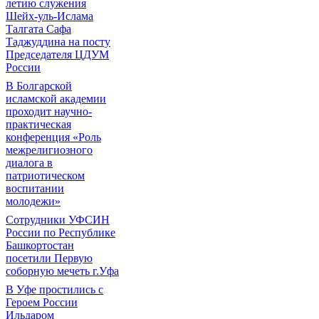
летию служения
Шейх-уль-Ислама
Талгата Сафа
Таджуддина на посту
Председателя ЦДУМ
России
В Болгарской
исламской академии
проходит научно-
практическая
конференция «Роль
межрелигиозного
диалога в
патриотическом
воспитании
молодежи»
Сотрудники УФСИН
России по Республике
Башкортостан
посетили Первую
соборную мечеть г.Уфа
В Уфе простились с
Героем России
Ильдаром