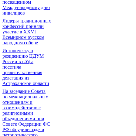
посвященном
Международному дню
инвалидов
Лидеры традиционных
конфессий приняли
участие в XXVI
Всемирном русском
народном соборе
Историческую
резиденцию ЦДУМ
России в г.Уфа
посетила
правительственная
делегация из
Астраханской области
На заседание Совета
по межнациональным
отношениям и
взаимодействию с
религиозными
объединениями при
Совете Федерации ФС
РФ обсудили задачи
патриотического