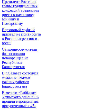
Президент России и
главы традиционных
конфессий возложили
цветы к памятнику
Минину и
Пожарскому
Верховный муфтий
призвал не привносить
в Россию агрессию и
рознь
Священнослужители
благословили
новобранцев из
Республики
Башкортостан
В г.Салават состоялся
меджлис имамов
южных районов
Башкортостана
В мечети «Раббани»
Уфимского района РБ
прошли мероприятия,
приуроченные к 45-