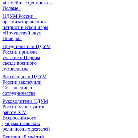
«Семейные ценности в
Исламе»
ЦДУМ России –
организатор военно-
патриотической игры
«Почувствуй вкус
Победы»
Представители ЦДУМ
России приняли
участие в Первом
съезде военного
духовенства
Росгвардия и ЦДУМ
России заключили
Соглашение о
сотрудничестве
Руководители ЦДУМ
России участвуют в
работе XIV
Всероссийского
форума татарских
религиозных деятелей
Верховный муфтий