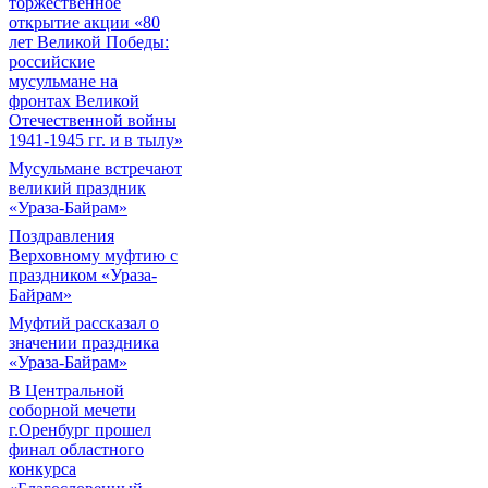
торжественное
открытие акции «80
лет Великой Победы:
российские
мусульмане на
фронтах Великой
Отечественной войны
1941-1945 гг. и в тылу»
Мусульмане встречают
великий праздник
«Ураза-Байрам»
Поздравления
Верховному муфтию с
праздником «Ураза-
Байрам»
Муфтий рассказал о
значении праздника
«Ураза-Байрам»
В Центральной
соборной мечети
г.Оренбург прошел
финал областного
конкурса