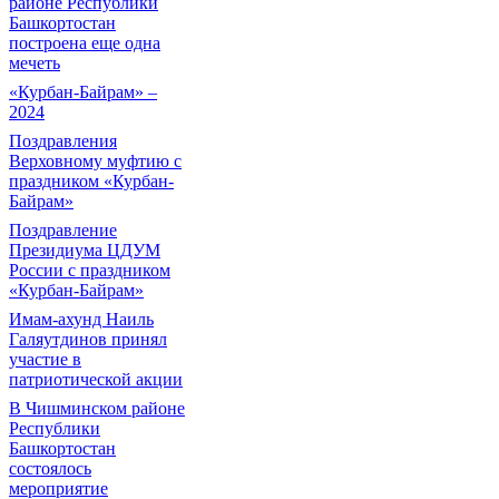
районе Республики
Башкортостан
построена еще одна
мечеть
«Курбан-Байрам» –
2024
Поздравления
Верховному муфтию с
праздником «Курбан-
Байрам»
Поздравление
Президиума ЦДУМ
России с праздником
«Курбан-Байрам»
Имам-ахунд Наиль
Галяутдинов принял
участие в
патриотической акции
В Чишминском районе
Республики
Башкортостан
состоялось
мероприятие