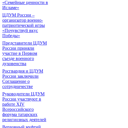
«Семейные ценности в
Исламе»
ЦДУМ России –
организатор военно-
патриотической игры
«Почувствуй вкус
Победы»
Представители ЦДУМ
России приняли
участие в Первом
съезде военного
духовенства
Росгвардия и ЦДУМ
России заключили
Соглашение о
сотрудничестве
Руководители ЦДУМ
России участвуют в
работе XIV
Всероссийского
форума татарских
религиозных деятелей
Верховный муфтий