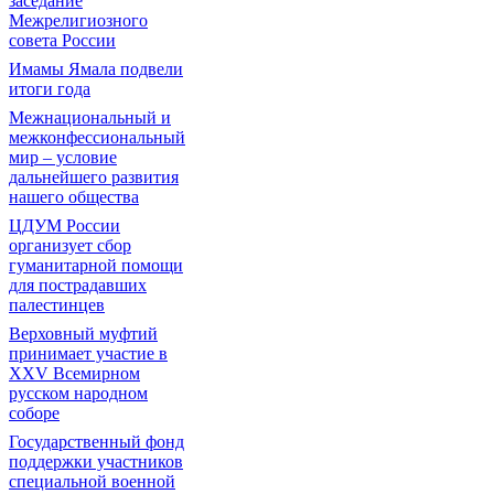
заседание
Межрелигиозного
совета России
Имамы Ямала подвели
итоги года
Межнациональный и
межконфессиональный
мир – условие
дальнейшего развития
нашего общества
ЦДУМ России
организует сбор
гуманитарной помощи
для пострадавших
палестинцев
Верховный муфтий
принимает участие в
XXV Всемирном
русском народном
соборе
Государственный фонд
поддержки участников
специальной военной