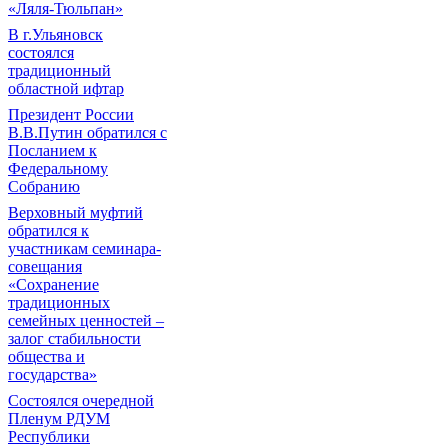
«Ляля-Тюльпан»
В г.Ульяновск
состоялся
традиционный
областной ифтар
Президент России
В.В.Путин обратился с
Посланием к
Федеральному
Собранию
Верховный муфтий
обратился к
участникам семинара-
совещания
«Сохранение
традиционных
семейных ценностей –
залог стабильности
общества и
государства»
Состоялся очередной
Пленум РДУМ
Республики