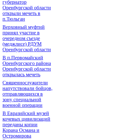
губернатор
Оренбургской области
открыли мечеть в
п.Тюльган
Верховный муфтий
принял участие в
очередном съезде
(меджлисе) РДУМ
Оренбургской области
В п.Первомайский
Оренбургского района
Оренбургской области
открылась мечеть
Священнослужители
напутствовали бойцов,
отправляющихся в
зону специальной
военной операции
В Евразийский музей
кочевых цивилизаций
переданы копии
Корана Османа и
Остромирова