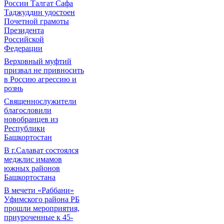
России Талгат Сафа
Таджуддин удостоен
Почетной грамоты
Президента
Российской
Федерации
Верховный муфтий
призвал не привносить
в Россию агрессию и
рознь
Священнослужители
благословили
новобранцев из
Республики
Башкортостан
В г.Салават состоялся
меджлис имамов
южных районов
Башкортостана
В мечети «Раббани»
Уфимского района РБ
прошли мероприятия,
приуроченные к 45-