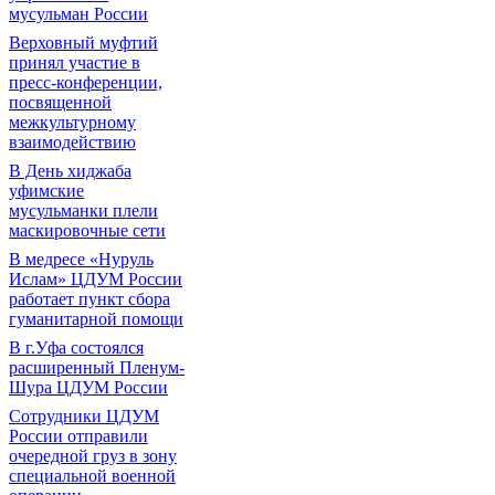
мусульман России
Верховный муфтий
принял участие в
пресс-конференции,
посвященной
межкультурному
взаимодействию
В День хиджаба
уфимские
мусульманки плели
маскировочные сети
В медресе «Нуруль
Ислам» ЦДУМ России
работает пункт сбора
гуманитарной помощи
В г.Уфа состоялся
расширенный Пленум-
Шура ЦДУМ России
Сотрудники ЦДУМ
России отправили
очередной груз в зону
специальной военной