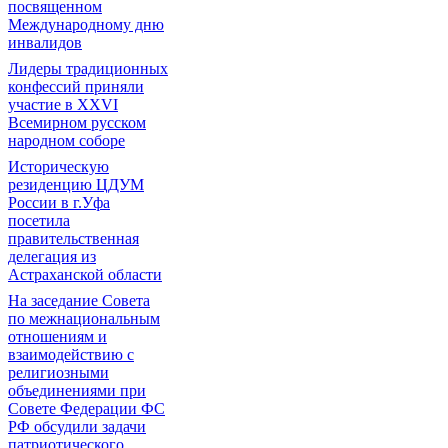
посвященном
Международному дню
инвалидов
Лидеры традиционных
конфессий приняли
участие в XXVI
Всемирном русском
народном соборе
Историческую
резиденцию ЦДУМ
России в г.Уфа
посетила
правительственная
делегация из
Астраханской области
На заседание Совета
по межнациональным
отношениям и
взаимодействию с
религиозными
объединениями при
Совете Федерации ФС
РФ обсудили задачи
патриотического