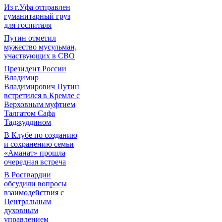
Из г.Уфа отправлен
гуманитарный груз
для госпиталя
Путин отметил
мужество мусульман,
участвующих в СВО
Президент России
Владимир
Владимирович Путин
встретился в Кремле с
Верховным муфтием
Талгатом Сафа
Таджуддином
В Клубе по созданию
и сохранению семьи
«Аманат» прошла
очередная встреча
В Росгвардии
обсудили вопросы
взаимодействия с
Центральным
духовным
управлением