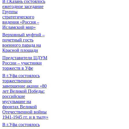
В г.Казань состоялось
ежегодное заседание
Группы
стратегического
видения «Россия –
Исламский мир»
Верховный муфтий –
почетный гость
военного парада на
Красной площади
Представители ЦДУМ
России – участники
торжеств в Уфе
В г.Уфа состоялось
торжественное
завершение акции «80
лет Великой Победы:
российские
мусульмане на
фронтах Великой
Отечественной войны
1941-1945 гг. и в тылу»
В г.Уфа состоялось