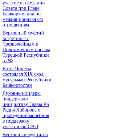
участие в заседании
Совета при Главе
Башкортостана по
межнациональным
отношениям
Верховный муфтий
встретился с
Чрезвычайным и
Полномочным послом
Турецкой Республики
в РФ
В пгт.Чишмы
состоялся XIX сход
мусульман Республики
Башкортостан
Духовные лидеры
поддержали
инициативу Главы РБ
Радия Хабирова о
проведении молебнов
в поддержку
участников СВО
Верховный муфтий и