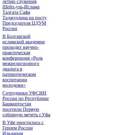
летию служения
Шейх-уль-Ислама
Талгата Сафа
Таджуддина на посту
Председателя ЦДУМ
России
В Болгарской
исламской академии
проходит научно-
практическая
конференция «Роль
межрелигиозного
диалога в
патриотическом
воспитании
молодежи»
Сотрудники УФСИН
России по Республике
Башкортостан
посетили Первую
соборную мечеть г.Уфа
В Уфе простились с
Героем России
Ильдаром