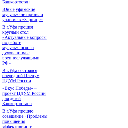
Башкортостан
Юные уфимские
мусульмане приняли
участие в «Зарнице»
В г.Уфа прошел
круглый стол
«Актуальные вопросы
по работе
мусульманского
духовенства с
военнослужащими
РФ»
В г.Уфа состоялся
очередной Пленум
ЦДУМ России
«Вкус Победы» –
проект ЦДУМ России
для детей
Башкортостана
В г.Уфа прошло
совещание «Проблемы
повышения
эффективности