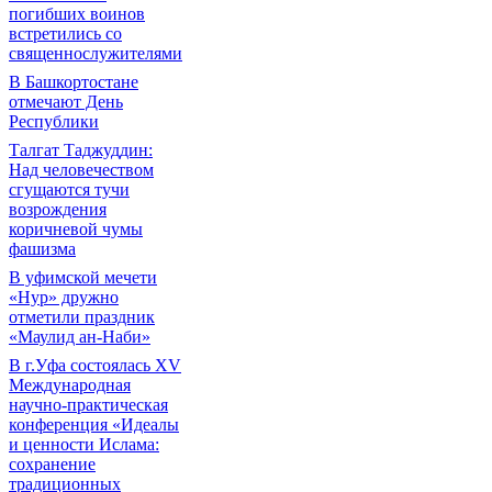
погибших воинов
встретились со
священнослужителями
В Башкортостане
отмечают День
Республики
Талгат Таджуддин:
Над человечеством
сгущаются тучи
возрождения
коричневой чумы
фашизма
В уфимской мечети
«Нур» дружно
отметили праздник
«Маулид ан-Наби»
В г.Уфа состоялась XV
Международная
научно-практическая
конференция «Идеалы
и ценности Ислама:
сохранение
традиционных