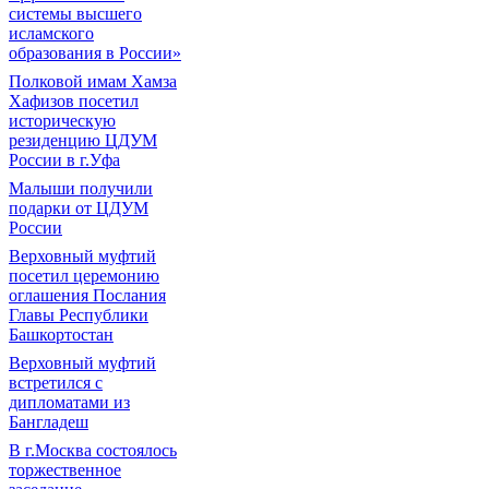
системы высшего
исламского
образования в России»
Полковой имам Хамза
Хафизов посетил
историческую
резиденцию ЦДУМ
России в г.Уфа
Малыши получили
подарки от ЦДУМ
России
Верховный муфтий
посетил церемонию
оглашения Послания
Главы Республики
Башкортостан
Верховный муфтий
встретился с
дипломатами из
Бангладеш
В г.Москва состоялось
торжественное