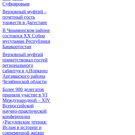
Суфияровым
Верховный муфтий –
почетный гость
торжеств в Дагестане
В Чишминском районе
состоялся XX Собор
мусульман Республики
Башкортостан
Верховный муфтий
приветствовал гостей
регионального
сабантуя в д.Норкино
Аргаяшского района
Челябинской области
Более 900 делегатов
приняли участие в VI
Международной – ХIV
Всероссийской
научно-практической
конференции
«Расулевские чтения:
Ислам в истории и
современной жизни