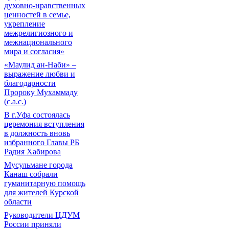
духовно-нравственных
ценностей в семье,
укрепление
межрелигиозного и
межнационального
мира и согласия»
«Маулид ан-Наби» –
выражение любви и
благодарности
Пророку Мухаммаду
(с.а.с.)
В г.Уфа состоялась
церемония вступления
в должность вновь
избранного Главы РБ
Радия Хабирова
Мусульмане города
Канаш собрали
гуманитарную помощь
для жителей Курской
области
Руководители ЦДУМ
России приняли