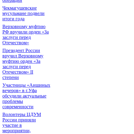
операции
Чекмагушевские
мусульмане подвели
итоги года
Верховному муфтию
РФ вручили орден «За
заслуги перед
Отечеством»
Президент России
вручил Верховному
муфтию орден «За
заслуги перед
Отечеством» II
степени
Участницы «Аишиных
вечеров» в г.Уфа
обсудили актуальные
проблемы
современности
Волонтеры ЦДУМ
России приняли
участие в
мероприятии,