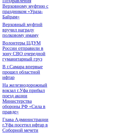
Поздравления
Верховному муфтию с
праздником «Ураза-
Байрам»
Верховный муфтий
вручил награду
полковому имаму
Волонтеры ЦДУМ
России отправили в
зону СВО очередной
гуманитарный груз
В г.Самара впервые
прошел областной
ифтар
На железнодорожный
вокзал г.Уфа прибыл
поезд акции
Министерства
обороны РФ «Сила в
правде»
Глава Администрации
г.Уфа посетил ифтар в
Соборной мечети