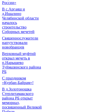
России»
В с.Аргаяш и
д.Ишалино
Челябинской области
началось
строительство
Соборных мечетей
Священнослужители
напутствовали
новобранцев
Верховный муфтий
открыл мечеть в
п.Нарышево
Туймазинского района
РБ
С праздником
«Курбан-Байрам»!
В д.Золотоношка
Стерлитамакского
района РБ открыт
мемориал,
посвященный Великой
Победе