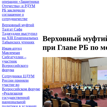
операции «Защитники
Отечества» и РДУМ
РБ заключили
соглашение о
сотрудничестве
Верховный муфтий
Талгат Сафа
Таджуддин выступил
Верховный муфтий
на ХIII Епархиальных
Табынских чтениях
при Главе РБ по
Имам-ахунд
Мавлемзан
Сибгатуллин –
участник
Всероссийского
форума
Сотрудники ЦДУМ
России приняли
участие во
Всероссийском форуме
«Реализация
государственной
национальной
политики в условиях