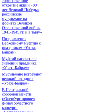
торжественное
открытие акции «80
лет Великой Победы:
российские
мусульмане на
фронтах Великой
Отечественной войны
1941-1945 гг. и в тылу»
Поздравления
Верховному муфтию с
праздником «Ураза-
Байрам»
Муфтий рассказал о
значении праздника
«Ураза-Байрам»
Мусульмане встречают
великий праздник
«Ураза-Байрам»
В Центральной
соборной мечети
г.Оренбург прошел
финал областного
конкурса