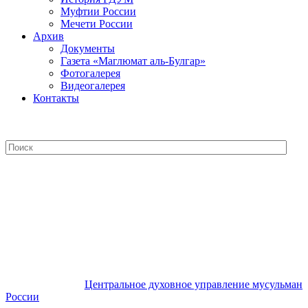
Муфтии России
Мечети России
Архив
Документы
Газета «Маглюмат аль-Булгар»
Фотогалерея
Видеогалерея
Контакты
Центральное духовное управление
мусульман России
Центральное духовное управление мусульман
России