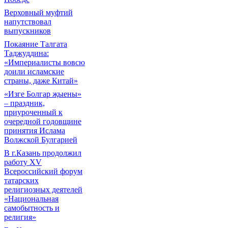
Верховный муфтий
напутствовал
выпускников
Покаяние Талгата
Таджуддина:
«Империалисты вовсю
доили исламские
страны, даже Китай»
«Изге Болгар җыены»
– праздник,
приуроченный к
очередной годовщине
принятия Ислама
Волжской Булгарией
В г.Казань продолжил
работу XV
Всероссийский форум
татарских
религиозных деятелей
«Национальная
самобытность и
религия»