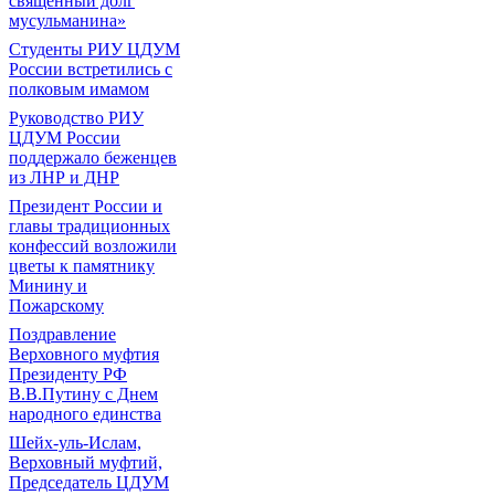
священный долг
мусульманина»
Студенты РИУ ЦДУМ
России встретились с
полковым имамом
Руководство РИУ
ЦДУМ России
поддержало беженцев
из ЛНР и ДНР
Президент России и
главы традиционных
конфессий возложили
цветы к памятнику
Минину и
Пожарскому
Поздравление
Верховного муфтия
Президенту РФ
В.В.Путину с Днем
народного единства
Шейх-уль-Ислам,
Верховный муфтий,
Председатель ЦДУМ