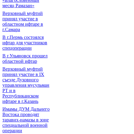
«Благословенный
месяц Рамазан»
Верховный муфтий
принял участие в
областном ифтаре в
г.Самара
В г.Пермь состоялся
ифтар для участников
спецоперации
В г.Ульяновск прошел
областной ифтар
Верховный муфтий
принял участие в IХ
съезде Духовного
управления мусульман
РТ и в
Республиканском
ифтаре в г.Казань
Имамы ДУМ Дальнего
Востока проводят
таравих-намазы в зоне
специальной военной
операции