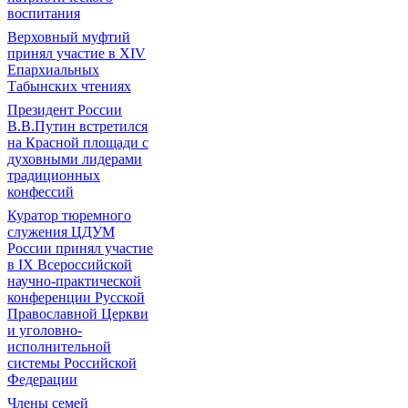
воспитания
Верховный муфтий
принял участие в ХIV
Епархиальных
Табынских чтениях
Президент России
В.В.Путин встретился
на Красной площади с
духовными лидерами
традиционных
конфессий
Куратор тюремного
служения ЦДУМ
России принял участие
в IX Всероссийской
научно-практической
конференции Русской
Православной Церкви
и уголовно-
исполнительной
системы Российской
Федерации
Члены семей