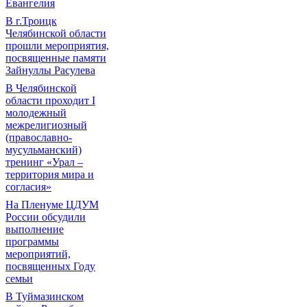
Евангелия
В г.Троицк
Челябинской области
прошли мероприятия,
посвященные памяти
Зайнуллы Расулева
В Челябинской
области проходит I
молодежный
межрелигиозный
(православно-
мусульманский)
тренинг «Урал –
территория мира и
согласия»
На Пленуме ЦДУМ
России обсудили
выполнение
программы
мероприятий,
посвященных Году
семьи
В Туймазинском