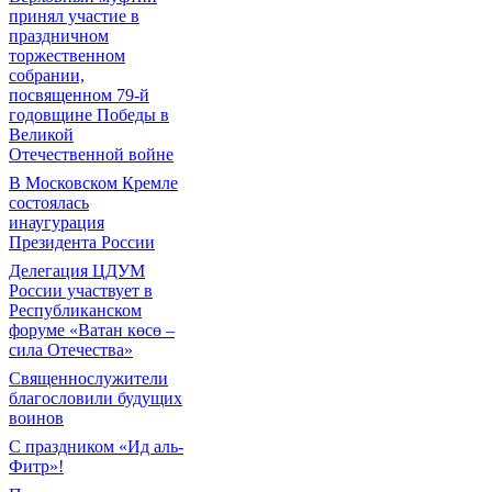
принял участие в
праздничном
торжественном
собрании,
посвященном 79-й
годовщине Победы в
Великой
Отечественной войне
В Московском Кремле
состоялась
инаугурация
Президента России
Делегация ЦДУМ
России участвует в
Республиканском
форуме «Ватан көсө –
сила Отечества»
Священнослужители
благословили будущих
воинов
С праздником «Ид аль-
Фитр»!