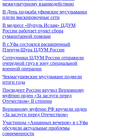
межкультурному взаимодействию
В День хиджаба уфимские мусульманки
плели маскировочные сети
В медресе «Нуруль Ислам» ЦДУМ
России работает пункт сбора
гуманитарной помощи
В г.Уфа состоялся расширенный
Пленум-Шура ЦДУМ России
Сотрудники ЦДУМ России отправили
очередной груз в зону специальной
военной операции
Чекмагушевские мусульмане подвели
итоги года
Президент России вручил Верховному
муфтию орден «За заслуги перед
Отечеством» II степени
Верховному муфтию РФ вручили орден
«За заслуги перед Отечеством»
Участницы «Аишиных вечеров» в г.Уфа
обсудили актуальные проблемы
современности