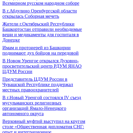
Всемирном русском народном соборе
В г.Абдулино Оренбургской области
открылась Соборная мечеть
Жители г.Октябрьский Республики
Башкортостан отправили необходимые
вещи и медикаменты для госпиталя в
Донецке
Имам и протоиерей из Башкирии
поднимают дух бойцов на передовой
В Новом Уренгое открылся Духовно-
просветительский центр РДУМ ЯНАО
ЦДУМ России
Представитель ЦДУМ России в
Чувашской Республике поддержал
местных правоохранителей
В г.Новый Уренгой состоялся IV съезд
мусульманских религиозных
организаций Ямало-Ненецкого
автономного округа
Верховный муфтий выступил на кругом
столе «Общественная дипломатия СНГ:
опыт и интеграционное