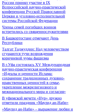
России принял участие в IX
Всероссийской научно-практической
конференции Русской Православной
Церкви и уголовно-исполнительной
системы Российской Федерации
Члены семей погибших воинов
встретились со священнослужителями
В Башкортостане отмечают День
Республики
Талгат Таджуддин: Над человечеством
сгущаются тучи возрождения
коричневой чумы фашизма
В г.Уфа состоялась XV Международная
научно-практическая конференция
«Идеалы и ценности Ислама:
сохранение традиционных духовно-
нравственных ценностей в семье,
укрепление межрелигиозного и
межнационального мира и согласия»
В уфимской мечети «Нур» дружно
отметили праздник «Маулид ан-Наби»
«Маулид ан-Наби» – выражение любви и