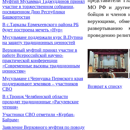
представители Гл
Муфтий Мухаммад Таджуддинов принял
участие в торжественном собрании,
МО РФ и другие 
посвященном Дню Республики
бойцов и членов 
Башкортостан
верующими, обмен
В с.Тарказы Ермекеевского района РБ
развертыванию 
будет построена мечеть «Нур»
проведению религи
Мусульмане поддержали курс В.Путина
на защиту традиционных ценностей
Верховный муфтий принял участие в
работе Всероссийской научно-
практической конференции
«Современные вызовы традиционным
ценностям»
Мусульмане г.Чернушка Пермского края
поддерживают земляков – участников
Возврат к списку
СВО
В г.Троицк Челябинской области
проходят традиционные «Расулевские
чтения»
Участники СВО отметили «Курбан-
Байрам»
Заявление Верховного муфтия по поводу