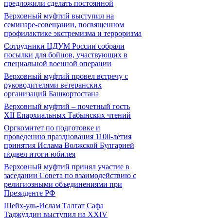
предложили сделать постоянной
Верховный муфтий выступил на
семинаре-совещании, посвященном
профилактике экстремизма и терроризма
Сотрудники ЦДУМ России собрали
посылки для бойцов, участвующих в
специальной военной операции
Верховный муфтий провел встречу с
руководителями ветеранских
организаций Башкортостана
Верховный муфтий – почетный гость
ХII Епархиальных Табынских чтений
Оргкомитет по подготовке и
проведению празднования 1100-летия
принятия Ислама Волжской Булгарией
подвел итоги юбилея
Верховный муфтий принял участие в
заседании Совета по взаимодействию с
религиозными объединениями при
Президенте РФ
Шейх-уль-Ислам Талгат Сафа
Таджуддин выступил на XXIV