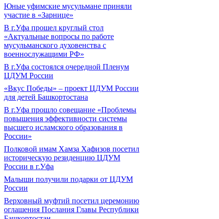
Юные уфимские мусульмане приняли
участие в «Зарнице»
В г.Уфа прошел круглый стол
«Актуальные вопросы по работе
мусульманского духовенства с
военнослужащими РФ»
В г.Уфа состоялся очередной Пленум
ЦДУМ России
«Вкус Победы» – проект ЦДУМ России
для детей Башкортостана
В г.Уфа прошло совещание «Проблемы
повышения эффективности системы
высшего исламского образования в
России»
Полковой имам Хамза Хафизов посетил
историческую резиденцию ЦДУМ
России в г.Уфа
Малыши получили подарки от ЦДУМ
России
Верховный муфтий посетил церемонию
оглашения Послания Главы Республики
Башкортостан