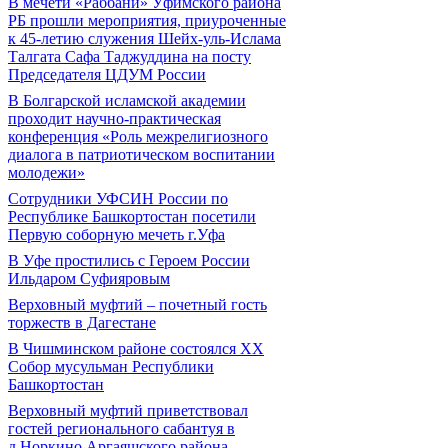
В мечети «Раббани» Уфимского района
РБ прошли мероприятия, приуроченные
к 45-летию служения Шейх-уль-Ислама
Талгата Сафа Таджуддина на посту
Председателя ЦДУМ России
В Болгарской исламской академии
проходит научно-практическая
конференция «Роль межрелигиозного
диалога в патриотическом воспитании
молодежи»
Сотрудники УФСИН России по
Республике Башкортостан посетили
Первую соборную мечеть г.Уфа
В Уфе простились с Героем России
Ильдаром Суфияровым
Верховный муфтий – почетный гость
торжеств в Дагестане
В Чишминском районе состоялся XX
Собор мусульман Республики
Башкортостан
Верховный муфтий приветствовал
гостей регионального сабантуя в
д.Норкино Аргаяшского района