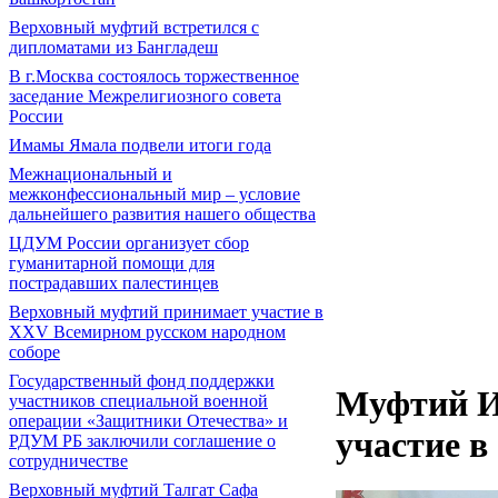
Верховный муфтий встретился с
дипломатами из Бангладеш
В г.Москва состоялось торжественное
заседание Межрелигиозного совета
России
Имамы Ямала подвели итоги года
Межнациональный и
межконфессиональный мир – условие
дальнейшего развития нашего общества
ЦДУМ России организует сбор
гуманитарной помощи для
пострадавших палестинцев
Верховный муфтий принимает участие в
XXV Всемирном русском народном
соборе
Государственный фонд поддержки
Муфтий И
участников специальной военной
операции «Защитники Отечества» и
участие в
РДУМ РБ заключили соглашение о
сотрудничестве
Верховный муфтий Талгат Сафа