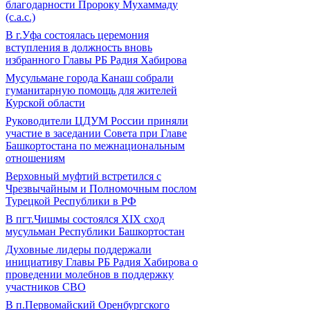
благодарности Пророку Мухаммаду
(с.а.с.)
В г.Уфа состоялась церемония
вступления в должность вновь
избранного Главы РБ Радия Хабирова
Мусульмане города Канаш собрали
гуманитарную помощь для жителей
Курской области
Руководители ЦДУМ России приняли
участие в заседании Совета при Главе
Башкортостана по межнациональным
отношениям
Верховный муфтий встретился с
Чрезвычайным и Полномочным послом
Турецкой Республики в РФ
В пгт.Чишмы состоялся XIX сход
мусульман Республики Башкортостан
Духовные лидеры поддержали
инициативу Главы РБ Радия Хабирова о
проведении молебнов в поддержку
участников СВО
В п.Первомайский Оренбургского