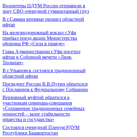
Волонтеры ЦДУМ России отправили в
зону СВО очередной гуманитарный груз
В г.Самара впервые прошел областной
ифтар
На железнодорожный вокзал г.Уфа
прибыл поезд акции Министерства
обороны РФ «Сила в правде»
Глава Администрации г.Уфа посетил
ифтар в Соборной мечети «Ляля-
Тюльпан»
В г.Ульяновск состоялся традиционный
областной ифтар
Президент России В.В.Путин обратился
с Посланием к Федеральному Собранию
Верховный муфтий обратился к
участникам семинара-совещания
«Сохранение традиционных семейных
ценностей – залог стабильности
общества и государства»
Состоялся очередной Пленум РДУМ
Республики Башкортостан