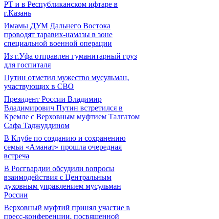
РТ и в Республиканском ифтаре в
г.Казань
Имамы ДУМ Дальнего Востока
проводят таравих-намазы в зоне
специальной военной операции
Из г.Уфа отправлен гуманитарный груз
для госпиталя
Путин отметил мужество мусульман,
участвующих в СВО
Президент России Владимир
Владимирович Путин встретился в
Кремле с Верховным муфтием Талгатом
Сафа Таджуддином
В Клубе по созданию и сохранению
семьи «Аманат» прошла очередная
встреча
В Росгвардии обсудили вопросы
взаимодействия с Центральным
духовным управлением мусульман
России
Верховный муфтий принял участие в
пресс-конференции, посвященной