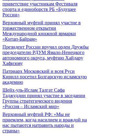
приветствие участникам Фестиваля
спорта и единоборств РБ «Будущее
России»
Верховный муфтий принял участие в
торжественном открытии
Международной книжной ярмарки
«Китап-Байрам»
Президент России вручил орден Дружбы
председателю РДУМ Ямало-Ненецкого
автономного округа, муфтию Хайдару
Хафизову
Патриарх Московский и всея Руси
Кирилл посетил Болгарскую исламскую
академию
Шейх-уль-Ислам Талгат Сафа
Таджуддин принял участие в заседании
Группы стратегического видения
«Россия – Исламский мир»
Верховный муфтий РФ: «Мы не
приемлем, когда насилием и враждой на
нас пытаются натравить народы и
страны»