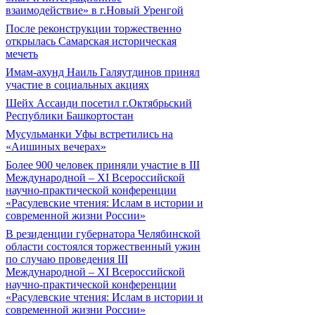
взаимодействие» в г.Новый Уренгой
После реконструкции торжественно
открылась Самарская историческая
мечеть
Имам-ахунд Наиль Галяутдинов принял
участие в социальных акциях
Шейх Ассаиди посетил г.Октябрьский
Республики Башкортостан
Мусульманки Уфы встретились на
«Аишиных вечерах»
Более 900 человек приняли участие в III
Международной – XI Всероссийской
научно-практической конференции
«Расулевские чтения: Ислам в истории и
современной жизни России»
В резиденции губернатора Челябинской
области состоялся торжественный ужин
по случаю проведения III
Международной – XI Всероссийской
научно-практической конференции
«Расулевские чтения: Ислам в истории и
современной жизни России»