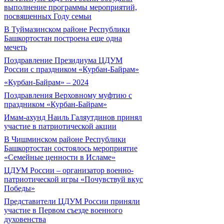
выполнение программы мероприятий,
посвященных Году семьи
В Туймазинском районе Республики
Башкортостан построена еще одна
мечеть
Поздравление Президиума ЦДУМ
России с праздником «Курбан-Байрам»
«Курбан-Байрам» – 2024
Поздравления Верховному муфтию с
праздником «Курбан-Байрам»
Имам-ахунд Наиль Галяутдинов принял
участие в патриотической акции
В Чишминском районе Республики
Башкортостан состоялось мероприятие
«Семейные ценности в Исламе»
ЦДУМ России – организатор военно-
патриотической игры «Почувствуй вкус
Победы»
Представители ЦДУМ России приняли
участие в Первом съезде военного
духовенства