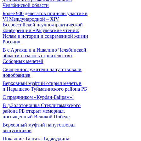
Челябинской области
Более 900 делегатов приняли участие в
VI Международной – ХIV
Всероссийской научно-практической
конференции «Расулевские чтения:
Ислам в истории и современной жизни
России»
В с.Аргаяш и д.Ишалино Челябинской
области началось строительство
Соборных мечетей
Священнослужители напутствовали
новобранцев
Верховный муфтий открыл мечеть в
п.Нарышево Туймазинского района РБ
С праздником «Курбан-Байрам»!
В д.Золотоношка Стерлитамакского
района РБ открыт мемориал,
посвященный Великой Победе
Верховный муфтий напутствовал
выпускников
Покаяние Талгата Таджуддина: