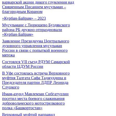
варварской акции дикого глумления над
Священным Писанием мусульман –
благородным Кораном
«Курбан-Байрам» – 2023
Мусульмане с.Тюрюшево Буздякского
района РБ дружно отпраздновали
«Курбан-Байрам»
Заявление Президиума Центрального
духовного управления мусульман
России в связи с попыткой военного
мятежа
Состоялся VII съезд РДУМ Самарской
области ЦДУМ России
В Уфе состоялась встреча Верховного
муфтия Талгата Сафа Таджуддина и
Председателя партии ЛДПР Леонида
Слуцкого
Имам-ахунд Мавлемзан Сибгатуллин
посетил места боевого слаживания
добровольческого мотострелкового
полка «Башкортостан»
Верховный муфтий направил