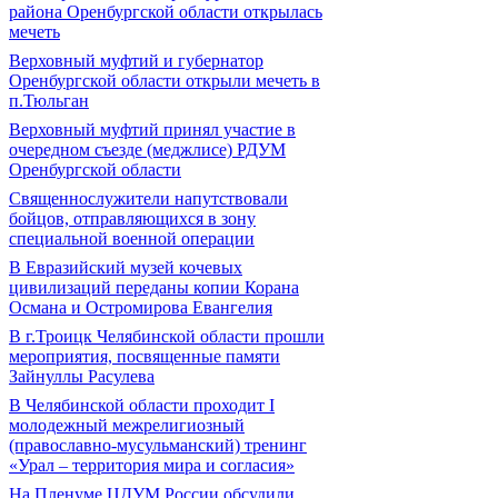
района Оренбургской области открылась
мечеть
Верховный муфтий и губернатор
Оренбургской области открыли мечеть в
п.Тюльган
Верховный муфтий принял участие в
очередном съезде (меджлисе) РДУМ
Оренбургской области
Священнослужители напутствовали
бойцов, отправляющихся в зону
специальной военной операции
В Евразийский музей кочевых
цивилизаций переданы копии Корана
Османа и Остромирова Евангелия
В г.Троицк Челябинской области прошли
мероприятия, посвященные памяти
Зайнуллы Расулева
В Челябинской области проходит I
молодежный межрелигиозный
(православно-мусульманский) тренинг
«Урал – территория мира и согласия»
На Пленуме ЦДУМ России обсудили