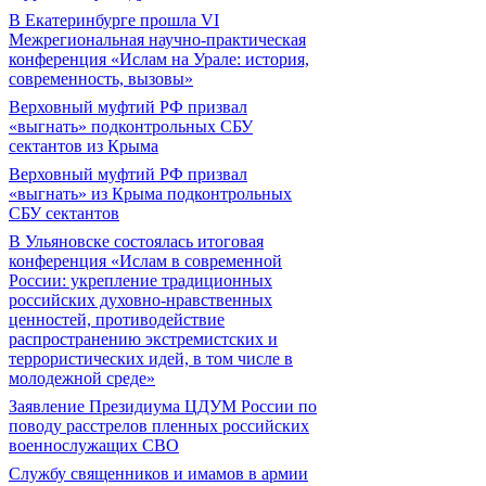
В Екатеринбурге прошла VI
Межрегиональная научно-практическая
конференция «Ислам на Урале: история,
современность, вызовы»
Верховный муфтий РФ призвал
«выгнать» подконтрольных СБУ
сектантов из Крыма
Верховный муфтий РФ призвал
«выгнать» из Крыма подконтрольных
СБУ сектантов
В Ульяновске состоялась итоговая
конференция «Ислам в современной
России: укрепление традиционных
российских духовно-нравственных
ценностей, противодействие
распространению экстремистских и
террористических идей, в том числе в
молодежной среде»
Заявление Президиума ЦДУМ России по
поводу расстрелов пленных российских
военнослужащих СВО
Службу священников и имамов в армии