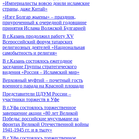
«Империалисты вовсю доили исламские
страны, даже Китай»
«Изге Болгар җыены» – праздник,
приуроченный к очередной годовщине
принятия Ислама Волжской Булгарией
В г.Казань продолжил работу XV
Всероссийский форум татарских
религиозных деятелей «Национальная
самобытность и религия»
В г.Казань состоялось ежегодное
заседание Группы стратегического
видения «Россия – Исламский мир»
Верховный муфтий – почетный гость
военного парада на Красной площади
Представители ЦДУМ России –
участники торжеств в Уфе
В г.Уфа состоялось торжественное
завершение акции «80 лет Великой
Победы: российские мусульмане на
фронтах Великой Отечественной войны
1941-1945 гг. и в тылу»
В г.Уфа состоялось торжественное