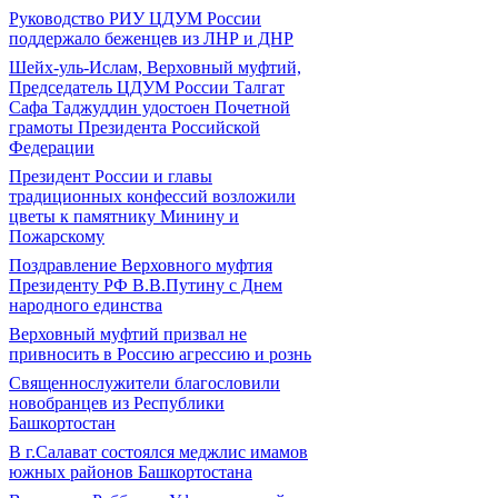
Руководство РИУ ЦДУМ России
поддержало беженцев из ЛНР и ДНР
Шейх-уль-Ислам, Верховный муфтий,
Председатель ЦДУМ России Талгат
Сафа Таджуддин удостоен Почетной
грамоты Президента Российской
Федерации
Президент России и главы
традиционных конфессий возложили
цветы к памятнику Минину и
Пожарскому
Поздравление Верховного муфтия
Президенту РФ В.В.Путину с Днем
народного единства
Верховный муфтий призвал не
привносить в Россию агрессию и рознь
Священнослужители благословили
новобранцев из Республики
Башкортостан
В г.Салават состоялся меджлис имамов
южных районов Башкортостана