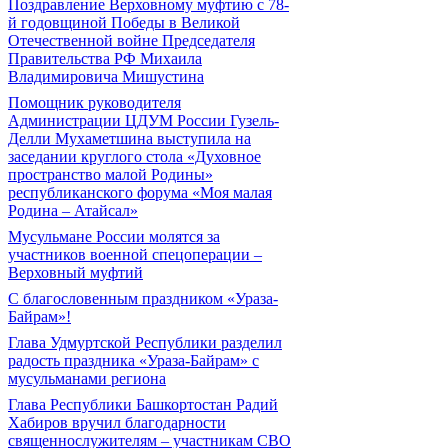
Поздравление Верховному муфтию с 78-
й годовщиной Победы в Великой
Отечественной войне Председателя
Правительства РФ Михаила
Владимировича Мишустина
Помощник руководителя
Администрации ЦДУМ России Гузель-
Делли Мухаметшина выступила на
заседании круглого стола «Духовное
пространство малой Родины»
республиканского форума «Моя малая
Родина – Атайсал»
Мусульмане России молятся за
участников военной спецоперации –
Верховный муфтий
С благословенным праздником «Ураза-
Байрам»!
Глава Удмуртской Республики разделил
радость праздника «Ураза-Байрам» с
мусульманами региона
Глава Республики Башкортостан Радий
Хабиров вручил благодарности
священнослужителям – участникам СВО