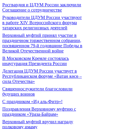
Росгвардия и ЦДУМ России заключили
Соглашение о сотрудничестве
Руководители ЦДУМ России участвуют
в работе XIV Всероссийского форума
татарских религиозных деятелей
Верховный муфтий принял участие в
праздничном торжественном собрании,
посвященном 79-й годовщине Победы в
Великой Отечественной войне
В Московском Кремле состоялась
инаугурация Президента России
Делегация ЦДУМ России участвует в
Республиканском форуме «Ватан көсө –
сила Отечества»
Священнослужители благословили
будущих воинов
С праздником «Ид аль-Фитр»!
Поздравления Верховному муфтию с
праздником «Ураза-Байрам»
Верховный муфтий вручил награду
полковому имаму