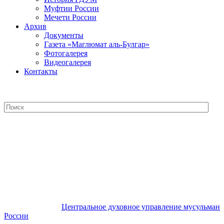
Муфтии России
Мечети России
Архив
Документы
Газета «Маглюмат аль-Булгар»
Фотогалерея
Видеогалерея
Контакты
Центральное духовное управление
мусульман России
Центральное духовное управление мусульман
России