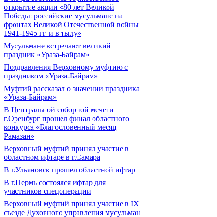
открытие акции «80 лет Великой
Победы: российские мусульмане на
фронтах Великой Отечественной войны
1941-1945 гг. и в тылу»
Мусульмане встречают великий
праздник «Ураза-Байрам»
Поздравления Верховному муфтию с
праздником «Ураза-Байрам»
Муфтий рассказал о значении праздника
«Ураза-Байрам»
В Центральной соборной мечети
г.Оренбург прошел финал областного
конкурса «Благословенный месяц
Рамазан»
Верховный муфтий принял участие в
областном ифтаре в г.Самара
В г.Ульяновск прошел областной ифтар
В г.Пермь состоялся ифтар для
участников спецоперации
Верховный муфтий принял участие в IХ
съезде Духовного управления мусульман