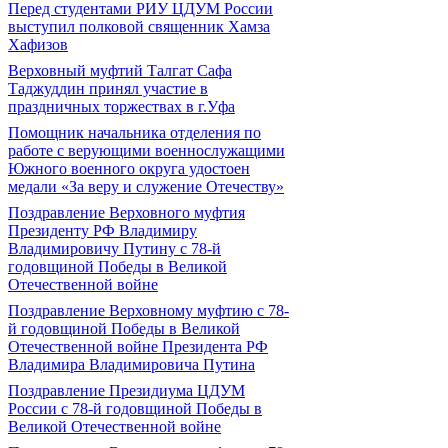
Перед студентами РИУ ЦДУМ России
выступил полковой священник Хамза
Хафизов
Верховный муфтий Талгат Сафа
Таджуддин принял участие в
праздничных торжествах в г.Уфа
Помощник начальника отделения по
работе с верующими военнослужащими
Южного военного округа удостоен
медали «За веру и служение Отечеству»
Поздравление Верховного муфтия
Президенту РФ Владимиру
Владимировичу Путину с 78-й
годовщиной Победы в Великой
Отечественной войне
Поздравление Верховному муфтию с 78-
й годовщиной Победы в Великой
Отечественной войне Президента РФ
Владимира Владимировича Путина
Поздравление Президиума ЦДУМ
России с 78-й годовщиной Победы в
Великой Отечественной войне