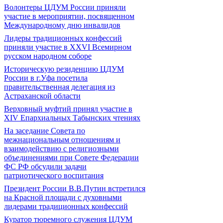
Волонтеры ЦДУМ России приняли
участие в мероприятии, посвященном
Международному дню инвалидов
Лидеры традиционных конфессий
приняли участие в XXVI Всемирном
русском народном соборе
Историческую резиденцию ЦДУМ
России в г.Уфа посетила
правительственная делегация из
Астраханской области
Верховный муфтий принял участие в
ХIV Епархиальных Табынских чтениях
На заседание Совета по
межнациональным отношениям и
взаимодействию с религиозными
объединениями при Совете Федерации
ФС РФ обсудили задачи
патриотического воспитания
Президент России В.В.Путин встретился
на Красной площади с духовными
лидерами традиционных конфессий
Куратор тюремного служения ЦДУМ