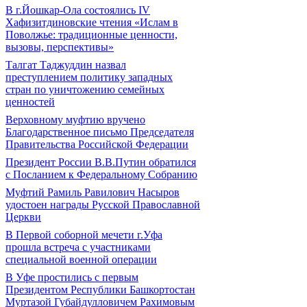
В г.Йошкар-Ола состоялись IV
Хафизитдиновские чтения «Ислам в
Поволжье: традиционные ценности,
вызовы, перспективы»
Талгат Таджуддин назвал
преступлением политику западных
стран по уничтожению семейных
ценностей
Верховному муфтию вручено
Благодарственное письмо Председателя
Правительства Российской Федерации
Президент России В.В.Путин обратился
с Посланием к Федеральному Собранию
Муфтий Рамиль Равилович Насыров
удостоен награды Русской Православной
Церкви
В Первой соборной мечети г.Уфа
прошла встреча с участниками
специальной военной операции
В Уфе простились с первым
Президентом Республики Башкортостан
Муртазой Губайдулловичем Рахимовым