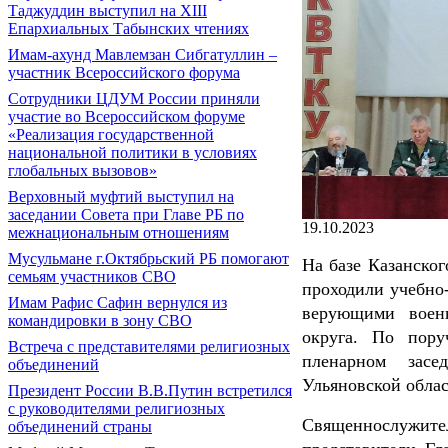
Таджуддин выступил на ХIII
Епархиальных Табынских чтениях
Имам-ахунд Мавлемзан Сибгатуллин –
участник Всероссийского форума
Сотрудники ЦДУМ России приняли
участие во Всероссийском форуме
«Реализация государственной
национальной политики в условиях
глобальных вызовов»
Верховный муфтий выступил на
заседании Совета при Главе РБ по
19.10.2023
межнациональным отношениям
Мусульмане г.Октябрьский РБ помогают
На базе Казанско
семьям участников СВО
проходили учебно
Имам Рафис Сафин вернулся из
верующими воен
командировки в зону СВО
округа. По пор
Встреча с представителями религиозных
пленарном засе
объединений
Ульяновской обла
Президент России В.В.Путин встретился
с руководителями религиозных
Священнослужит
объединений страны