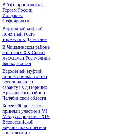
В Уфе простились с
Героем России
Ильдаром
Суфияровым
Верховный муфтий –
почетный гость
торжеств в Дагестане
В Чишминском районе
состоялся XX Собор
мусульман Республики
Башкортостан
Верховный муфтий
приветствовал гостей
регионального
сабантуя в д.Норкино
Аргаяшского района
Челябинской области
Более 900 делегатов
приняли участие в VI
Международной – ХIV
Всероссийской
научно-практической
конференции