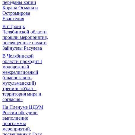
переданы копии
Корана Османа и
Остромирова
Евангелия
В г.Троицк
Челябинской области
прошли мероприятия,
посвященные памяти
Зайнуллы Расулева
В Челябинской
области проходит I
молодежный
межрелигиозный
(православно-
мусульманский)
тренинг «Урал –
территория мира и
согласия»
На Пленуме ЦДУМ
России обсудили
выполнение
программы
мероприятий,
посвященных Году