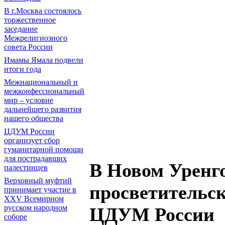
В г.Москва состоялось
торжественное
заседание
Межрелигиозного
совета России
Имамы Ямала подвели
итоги года
Межнациональный и
межконфессиональный
мир – условие
дальнейшего развития
нашего общества
ЦДУМ России
организует сбор
гуманитарной помощи
для пострадавших
В Новом Уренг
палестинцев
Верховный муфтий
просветитель
принимает участие в
XXV Всемирном
русском народном
ЦДУМ России
соборе