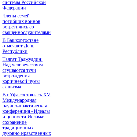
системы Российской
Федерации
Члены семей
погибших воинов
встретились со
священнослужителями
В Башкортостане
отмечают День
Республики
Талгат Таджуддин:
Над человечеством
сгущаются тучи
возрождения
коричневой чумы
фашизма
В г.Уфа состоялась XV
Международная
научно-практическая
конференция «Идеалы
и ценности Ислама:
сохранение
традиционных
духовно-нравственных