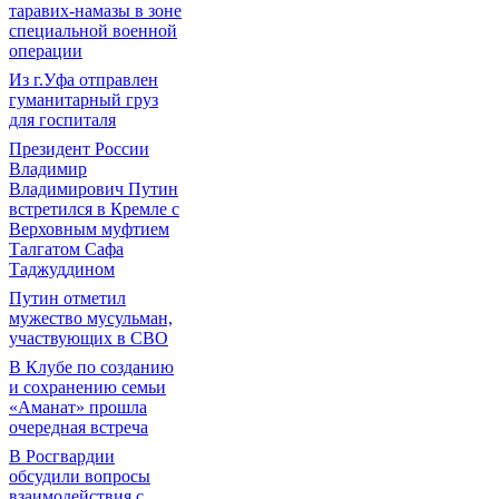
таравих-намазы в зоне
специальной военной
операции
Из г.Уфа отправлен
гуманитарный груз
для госпиталя
Президент России
Владимир
Владимирович Путин
встретился в Кремле с
Верховным муфтием
Талгатом Сафа
Таджуддином
Путин отметил
мужество мусульман,
участвующих в СВО
В Клубе по созданию
и сохранению семьи
«Аманат» прошла
очередная встреча
В Росгвардии
обсудили вопросы
взаимодействия с