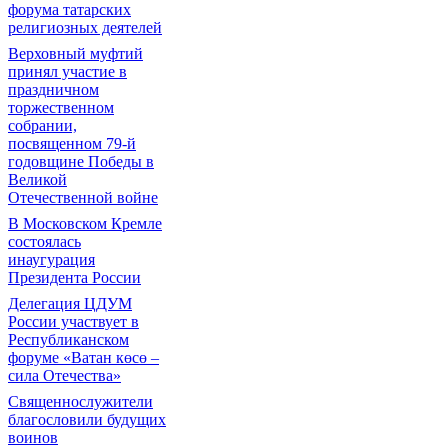
форума татарских
религиозных деятелей
Верховный муфтий
принял участие в
праздничном
торжественном
собрании,
посвященном 79-й
годовщине Победы в
Великой
Отечественной войне
В Московском Кремле
состоялась
инаугурация
Президента России
Делегация ЦДУМ
России участвует в
Республиканском
форуме «Ватан көсө –
сила Отечества»
Священнослужители
благословили будущих
воинов