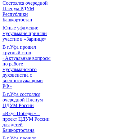
Состоялся очередной
Пленум РДУМ
Республики
Башкортостан
Юные уфимские
мусульмане приняли
участие в «Зарнице»
В г.Уфа прошел
круглый стол
«Актуальные вопросы
по работе
мусульманского
духовенства с
военнослужащими
РФ»
В г.Уфа состоялся
очередной Пленум
ЦДУМ России
«Вкус Победы» –
проект ЦДУМ России
для детей
Башкортостана
В г.Уфа прошло