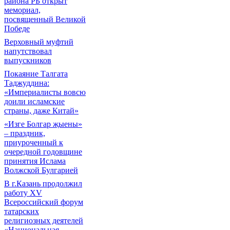
района РБ открыт
мемориал,
посвященный Великой
Победе
Верховный муфтий
напутствовал
выпускников
Покаяние Талгата
Таджуддина:
«Империалисты вовсю
доили исламские
страны, даже Китай»
«Изге Болгар җыены»
– праздник,
приуроченный к
очередной годовщине
принятия Ислама
Волжской Булгарией
В г.Казань продолжил
работу XV
Всероссийский форум
татарских
религиозных деятелей
«Национальная