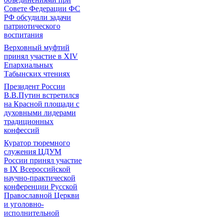
Совете Федерации ФС
РФ обсудили задачи
патриотического
воспитания
Верховный муфтий
принял участие в ХIV
Епархиальных
Табынских чтениях
Президент России
В.В.Путин встретился
на Красной площади с
духовными лидерами
традиционных
конфессий
Куратор тюремного
служения ЦДУМ
России принял участие
в IX Всероссийской
научно-практической
конференции Русской
Православной Церкви
и уголовно-
исполнительной