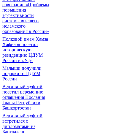
совещание «Проблемы
повышения
эффективности
системы высшего
исламского
образования в России»
Полковой имам Хамза
Хафизов посетил
историческую
резиденцию ЦДУМ
России в г.Уфа
Малыши получили
подарки от ЦДУМ
России
Верховный муфтий
посетил церемонию
оглашения Послания
Главы Республики
Башкортостан
Верховный муфтий
встретился с
дипломатами из
Бангладеш