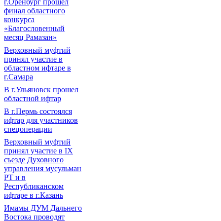
г.Оренбург прошел
финал областного
конкурса
«Благословенный
месяц Рамазан»
Верховный муфтий
принял участие в
областном ифтаре в
г.Самара
В г.Ульяновск прошел
областной ифтар
В г.Пермь состоялся
ифтар для участников
спецоперации
Верховный муфтий
принял участие в IХ
съезде Духовного
управления мусульман
РТ и в
Республиканском
ифтаре в г.Казань
Имамы ДУМ Дальнего
Востока проводят