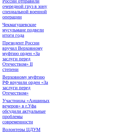
России отправили
очередной груз в зону
специальной военной
операции
Чекмагушевские
мусульмане подвели
итоги года
Президент России
вручил Верховному
муфтию орден «За
заслуги перед
Отечеством» II
степени
Верховному муфтию
РФ вручили орден «За
заслуги перед
Отечеством»
Участницы «Аишиных
вечеров» в г.Уфа
обсудили актуальные
проблемы
современности
Волонтеры ЦДУМ