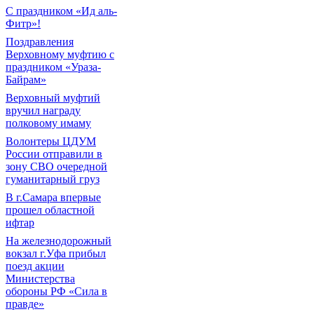
С праздником «Ид аль-
Фитр»!
Поздравления
Верховному муфтию с
праздником «Ураза-
Байрам»
Верховный муфтий
вручил награду
полковому имаму
Волонтеры ЦДУМ
России отправили в
зону СВО очередной
гуманитарный груз
В г.Самара впервые
прошел областной
ифтар
На железнодорожный
вокзал г.Уфа прибыл
поезд акции
Министерства
обороны РФ «Сила в
правде»