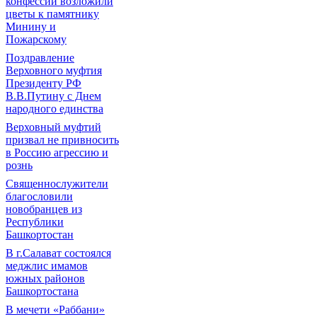
конфессий возложили
цветы к памятнику
Минину и
Пожарскому
Поздравление
Верховного муфтия
Президенту РФ
В.В.Путину с Днем
народного единства
Верховный муфтий
призвал не привносить
в Россию агрессию и
рознь
Священнослужители
благословили
новобранцев из
Республики
Башкортостан
В г.Салават состоялся
меджлис имамов
южных районов
Башкортостана
В мечети «Раббани»