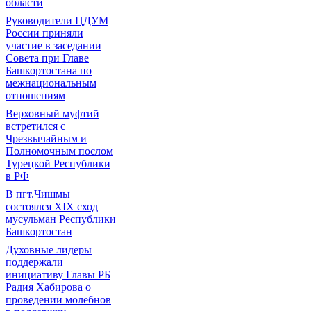
области
Руководители ЦДУМ
России приняли
участие в заседании
Совета при Главе
Башкортостана по
межнациональным
отношениям
Верховный муфтий
встретился с
Чрезвычайным и
Полномочным послом
Турецкой Республики
в РФ
В пгт.Чишмы
состоялся XIX сход
мусульман Республики
Башкортостан
Духовные лидеры
поддержали
инициативу Главы РБ
Радия Хабирова о
проведении молебнов