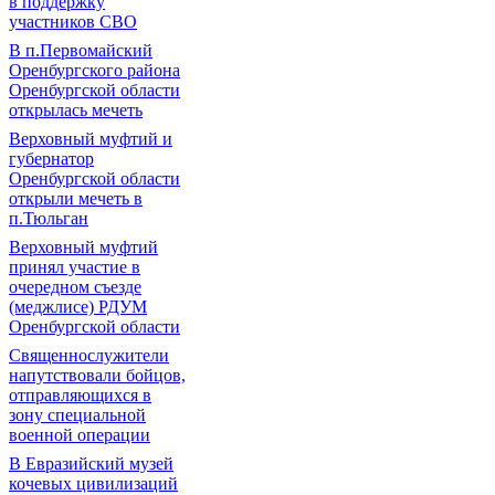
в поддержку
участников СВО
В п.Первомайский
Оренбургского района
Оренбургской области
открылась мечеть
Верховный муфтий и
губернатор
Оренбургской области
открыли мечеть в
п.Тюльган
Верховный муфтий
принял участие в
очередном съезде
(меджлисе) РДУМ
Оренбургской области
Священнослужители
напутствовали бойцов,
отправляющихся в
зону специальной
военной операции
В Евразийский музей
кочевых цивилизаций