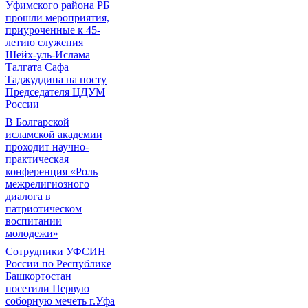
Уфимского района РБ
прошли мероприятия,
приуроченные к 45-
летию служения
Шейх-уль-Ислама
Талгата Сафа
Таджуддина на посту
Председателя ЦДУМ
России
В Болгарской
исламской академии
проходит научно-
практическая
конференция «Роль
межрелигиозного
диалога в
патриотическом
воспитании
молодежи»
Сотрудники УФСИН
России по Республике
Башкортостан
посетили Первую
соборную мечеть г.Уфа