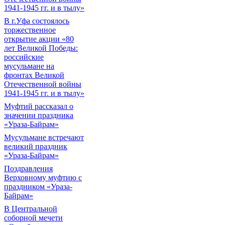
1941-1945 гг. и в тылу»
В г.Уфа состоялось
торжественное
открытие акции «80
лет Великой Победы:
российские
мусульмане на
фронтах Великой
Отечественной войны
1941-1945 гг. и в тылу»
Муфтий рассказал о
значении праздника
«Ураза-Байрам»
Мусульмане встречают
великий праздник
«Ураза-Байрам»
Поздравления
Верховному муфтию с
праздником «Ураза-
Байрам»
В Центральной
соборной мечети