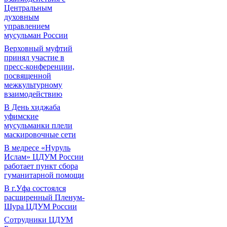
Центральным
духовным
управлением
мусульман России
Верховный муфтий
принял участие в
пресс-конференции,
посвященной
межкультурному
взаимодействию
В День хиджаба
уфимские
мусульманки плели
маскировочные сети
В медресе «Нуруль
Ислам» ЦДУМ России
работает пункт сбора
гуманитарной помощи
В г.Уфа состоялся
расширенный Пленум-
Шура ЦДУМ России
Сотрудники ЦДУМ