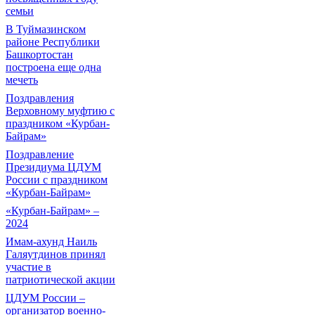
семьи
В Туймазинском
районе Республики
Башкортостан
построена еще одна
мечеть
Поздравления
Верховному муфтию с
праздником «Курбан-
Байрам»
Поздравление
Президиума ЦДУМ
России с праздником
«Курбан-Байрам»
«Курбан-Байрам» –
2024
Имам-ахунд Наиль
Галяутдинов принял
участие в
патриотической акции
ЦДУМ России –
организатор военно-