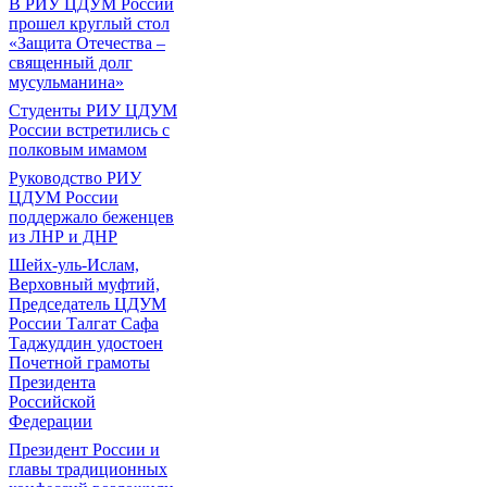
В РИУ ЦДУМ России
прошел круглый стол
«Защита Отечества –
священный долг
мусульманина»
Студенты РИУ ЦДУМ
России встретились с
полковым имамом
Руководство РИУ
ЦДУМ России
поддержало беженцев
из ЛНР и ДНР
Шейх-уль-Ислам,
Верховный муфтий,
Председатель ЦДУМ
России Талгат Сафа
Таджуддин удостоен
Почетной грамоты
Президента
Российской
Федерации
Президент России и
главы традиционных