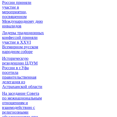
России приняли
участие в
мероприятии,
посвященном
Международному дню
инвалидов
Лидеры традиционных
конфессий приняли
участие в XXVI
Всемирном русском
народном соборе
Историческую
резиденцию ЦДУМ
России в г.Уфа
посетила
правительственная
делегация из
Астраханской области
На заседание Совета
по межнациональным
отношениям и
взаимодействию с
религиозными
объединениями при