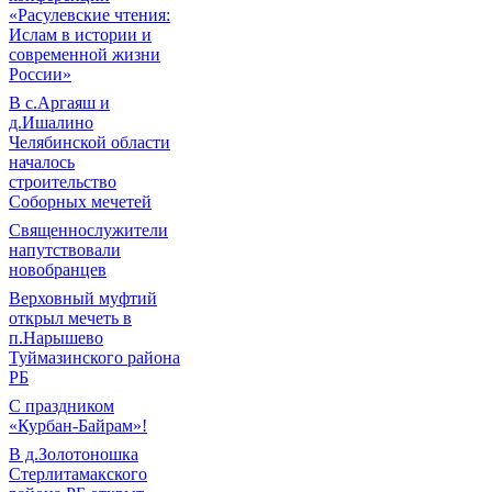
«Расулевские чтения:
Ислам в истории и
современной жизни
России»
В с.Аргаяш и
д.Ишалино
Челябинской области
началось
строительство
Соборных мечетей
Священнослужители
напутствовали
новобранцев
Верховный муфтий
открыл мечеть в
п.Нарышево
Туймазинского района
РБ
С праздником
«Курбан-Байрам»!
В д.Золотоношка
Стерлитамакского