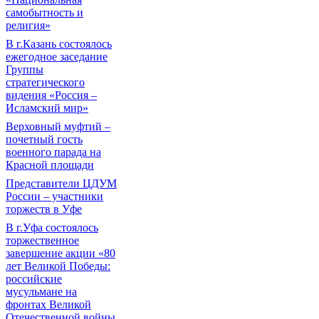
самобытность и
религия»
В г.Казань состоялось
ежегодное заседание
Группы
стратегического
видения «Россия –
Исламский мир»
Верховный муфтий –
почетный гость
военного парада на
Красной площади
Представители ЦДУМ
России – участники
торжеств в Уфе
В г.Уфа состоялось
торжественное
завершение акции «80
лет Великой Победы:
российские
мусульмане на
фронтах Великой
Отечественной войны