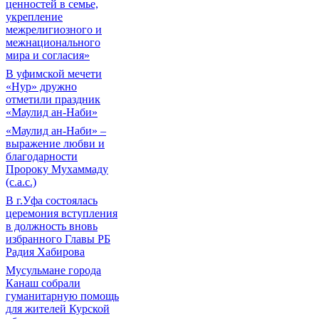
ценностей в семье,
укрепление
межрелигиозного и
межнационального
мира и согласия»
В уфимской мечети
«Нур» дружно
отметили праздник
«Маулид ан-Наби»
«Маулид ан-Наби» –
выражение любви и
благодарности
Пророку Мухаммаду
(с.а.с.)
В г.Уфа состоялась
церемония вступления
в должность вновь
избранного Главы РБ
Радия Хабирова
Мусульмане города
Канаш собрали
гуманитарную помощь
для жителей Курской