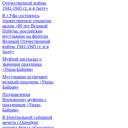
Отечественной войны
1941-1945 гг. и в тылу»
В г.Уфа состоялось
торжественное открытие
акции «80 лет Великой
Победы: российские
мусульмане на фронтах
Великой Отечественной
войны 1941-1945 гг. и в
тылу»
Муфтий рассказал о
значении праздника
«Ураза-Байрам»
Мусульмане встречают
великий праздник «Ураза-
Байрам»
Поздравления
Верховному муфтию с
праздником «Ураза-
Байрам»
В Центральной соборной
мечети г.Оренбург
прошел финал областного