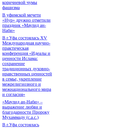
коричневой чумы
фашизма
В уфимской мечети
«Нур» дружно отметили
праздник «Маулид ан-
Наби»
В г.Уфа состоялась XV
Международная научно-
практическая
конференция «Идеалы и
ценности Ислама:
сохранение
традиционных духовно-
нравственных ценностей
в семье, укрепление
межрелигиозного и
межнационального мира
и согласия»
«Маулид ан-Наби» –
выражение любви и
благодарности Пророку
Мухаммаду (с.а.с.)
В г.Уфа состоялась