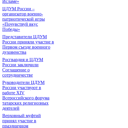
Исламе»
ЦДУМ России –
организатор военно-
патриотической игры
«Почувствуй вкус
Победы»
Представители ЦДУМ
России приняли участие в
Первом съезде военного
духовенства
Росгвардия и ЦДУМ
России заключили
Соглашение о
сотрудничестве
Руководители ЦДУМ
России участвуют в
работе XIV
Всероссийского форума
татарских религиозных
деятелей
Верховный муфтий
принял участие в
праздничном