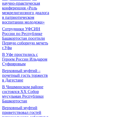
научно-практическая
конференция «Роль
межрелигиозного диалога
в патриотическом
воспитании молодежи»
Сотрудники УФСИН
России по Республике
Башкортостан посетили
Первую соборную мечеть
г.Уфа
В Уфе простились с
Героем России Ильдаром
Суфияровым
Верховный муфтий –
почетный гость торжеств
в Дагестане
В Чишминском районе
состоялся XX Собор
мусульман Республики
Башкортостан
Верховный муфтий
приветствовал гостей