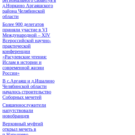
регионального сабантуя в
д.Норкино Аргаяшского
района Челябинской
области
Более 900 делегатов
приняли участие в VI
Международной – ХIV
Всероссийской научно-
практической
конференции
«Расулевские чтения:
Ислам в истории и
современной жизни
России»
В с.Аргаяш и д.Ишалино
Челябинской области
началось строительство
Соборных мечетей
Священнослужители
напутствовали
новобранцев
Верховный муфтий
открыл мечеть в
п.Нарышево