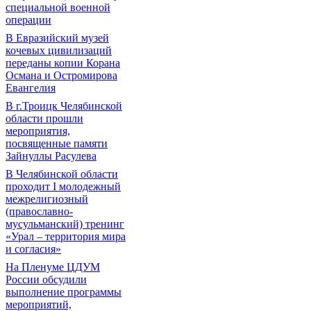
специальной военной
операции
В Евразийский музей
кочевых цивилизаций
переданы копии Корана
Османа и Остромирова
Евангелия
В г.Троицк Челябинской
области прошли
мероприятия,
посвященные памяти
Зайнуллы Расулева
В Челябинской области
проходит I молодежный
межрелигиозный
(православно-
мусульманский) тренинг
«Урал – территория мира
и согласия»
На Пленуме ЦДУМ
России обсудили
выполнение программы
мероприятий,