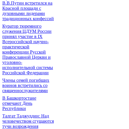
В.В.Путин встретился на
Красной площади с
духовными лидерами
традиционных конфессий
Куратор тюремного
служения ЦДУМ России
принял участие в IX
Всероссийской научно-
практической
конференции Русской
Православной Церкви и
уголовно-
исполнительной системы
Российской Федерации
Члены семей погибших
воинов встретились со
священнослужителями
В Башкортостане
отмечают День
Республики
Талгат Таджуддин: Над
человечеством сгущаются
тучи возрождения