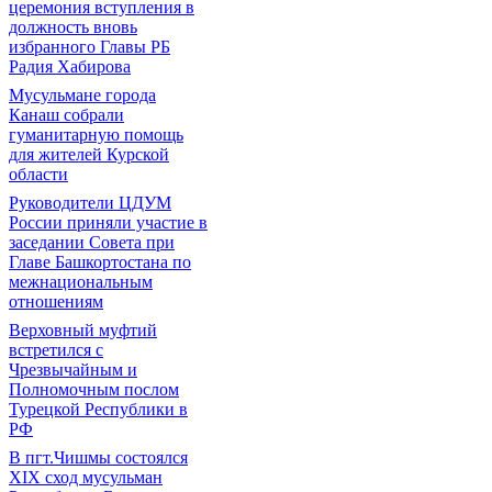
церемония вступления в
должность вновь
избранного Главы РБ
Радия Хабирова
Мусульмане города
Канаш собрали
гуманитарную помощь
для жителей Курской
области
Руководители ЦДУМ
России приняли участие в
заседании Совета при
Главе Башкортостана по
межнациональным
отношениям
Верховный муфтий
встретился с
Чрезвычайным и
Полномочным послом
Турецкой Республики в
РФ
В пгт.Чишмы состоялся
XIX сход мусульман