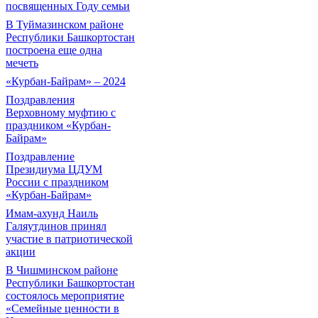
посвященных Году семьи
В Туймазинском районе
Республики Башкортостан
построена еще одна
мечеть
«Курбан-Байрам» – 2024
Поздравления
Верховному муфтию с
праздником «Курбан-
Байрам»
Поздравление
Президиума ЦДУМ
России с праздником
«Курбан-Байрам»
Имам-ахунд Наиль
Галяутдинов принял
участие в патриотической
акции
В Чишминском районе
Республики Башкортостан
состоялось мероприятие
«Семейные ценности в