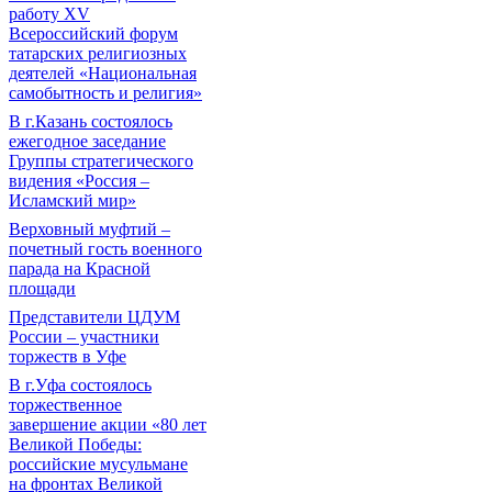
работу XV
Всероссийский форум
татарских религиозных
деятелей «Национальная
самобытность и религия»
В г.Казань состоялось
ежегодное заседание
Группы стратегического
видения «Россия –
Исламский мир»
Верховный муфтий –
почетный гость военного
парада на Красной
площади
Представители ЦДУМ
России – участники
торжеств в Уфе
В г.Уфа состоялось
торжественное
завершение акции «80 лет
Великой Победы:
российские мусульмане
на фронтах Великой