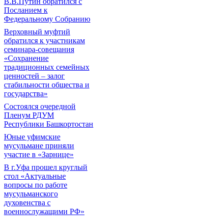
В.В.Путин обратился с
Посланием к
Федеральному Собранию
Верховный муфтий
обратился к участникам
семинара-совещания
«Сохранение
традиционных семейных
ценностей – залог
стабильности общества и
государства»
Состоялся очередной
Пленум РДУМ
Республики Башкортостан
Юные уфимские
мусульмане приняли
участие в «Зарнице»
В г.Уфа прошел круглый
стол «Актуальные
вопросы по работе
мусульманского
духовенства с
военнослужащими РФ»