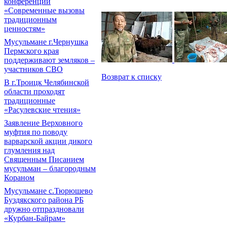
конференции
«Современные вызовы
традиционным
ценностям»
Мусульмане г.Чернушка
Пермского края
поддерживают земляков –
участников СВО
Возврат к списку
В г.Троицк Челябинской
области проходят
традиционные
«Расулевские чтения»
Заявление Верховного
муфтия по поводу
варварской акции дикого
глумления над
Священным Писанием
мусульман – благородным
Кораном
Мусульмане с.Тюрюшево
Буздякского района РБ
дружно отпраздновали
«Курбан-Байрам»