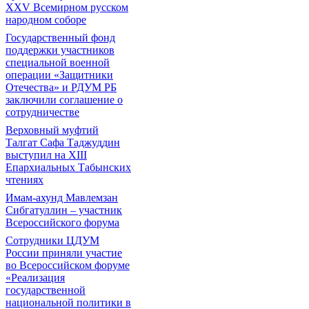
XXV Всемирном русском
народном соборе
Государственный фонд
поддержки участников
специальной военной
операции «Защитники
Отечества» и РДУМ РБ
заключили соглашение о
сотрудничестве
Верховный муфтий
Талгат Сафа Таджуддин
выступил на ХIII
Епархиальных Табынских
чтениях
Имам-ахунд Мавлемзан
Сибгатуллин – участник
Всероссийского форума
Сотрудники ЦДУМ
России приняли участие
во Всероссийском форуме
«Реализация
государственной
национальной политики в