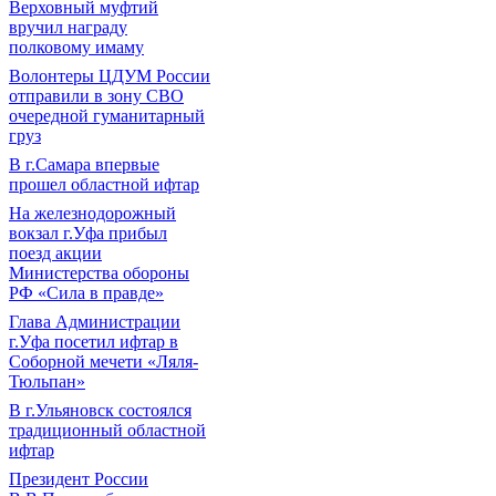
Верховный муфтий
вручил награду
полковому имаму
Волонтеры ЦДУМ России
отправили в зону СВО
очередной гуманитарный
груз
В г.Самара впервые
прошел областной ифтар
На железнодорожный
вокзал г.Уфа прибыл
поезд акции
Министерства обороны
РФ «Сила в правде»
Глава Администрации
г.Уфа посетил ифтар в
Соборной мечети «Ляля-
Тюльпан»
В г.Ульяновск состоялся
традиционный областной
ифтар
Президент России