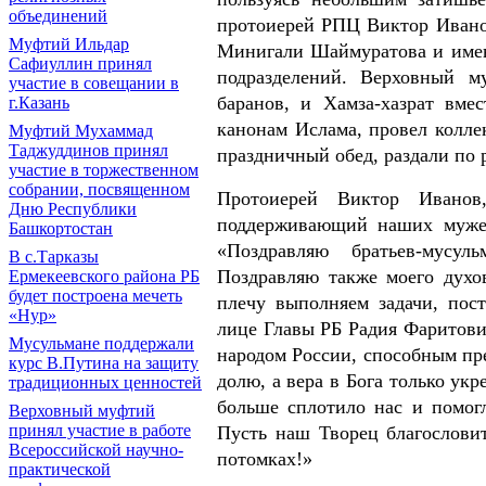
объединений
протоиерей РПЦ Виктор Ивано
Муфтий Ильдар
Минигали Шаймуратова и имени
Сафиуллин принял
подразделений. Верховный 
участие в совещании в
баранов, и Хамза-хазрат вм
г.Казань
канонам Ислама, провел колле
Муфтий Мухаммад
Таджуддинов принял
праздничный обед, раздали по
участие в торжественном
собрании, посвященном
Протоиерей Виктор Иванов
Дню Республики
поддерживающий наших мужес
Башкортостан
«Поздравляю братьев-мусу
В с.Тарказы
Поздравляю также моего духо
Ермекеевского района РБ
будет построена мечеть
плечу выполняем задачи, пос
«Нур»
лице Главы РБ Радия Фаритови
Мусульмане поддержали
народом России, способным пр
курс В.Путина на защиту
долю, а вера в Бога только ук
традиционных ценностей
больше сплотило нас и помогл
Верховный муфтий
принял участие в работе
Пусть наш Творец благослови
Всероссийской научно-
потомках!»
практической