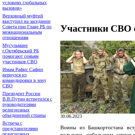
условиях глобальных
вызовов»
Верховный муфтий
выступил на заседании
Участники СВО 
Совета при Главе РБ по
межнациональным
отношениям
Мусульмане
г.Октябрьский РБ
помогают семьям
участников СВО
Имам Рафис Сафин
вернулся из
командировки в зону
СВО
Президент России
В.В.Путин встретился с
руководителями
религиозных
объединений страны
30.06.2023
Встреча с
Воины из Башкортостана вст
представителями
религиозных
пользуясь небольшим затишь