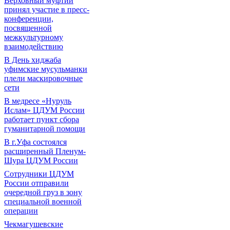
Верховный муфтий
принял участие в пресс-
конференции,
посвященной
межкультурному
взаимодействию
В День хиджаба
уфимские мусульманки
плели маскировочные
сети
В медресе «Нуруль
Ислам» ЦДУМ России
работает пункт сбора
гуманитарной помощи
В г.Уфа состоялся
расширенный Пленум-
Шура ЦДУМ России
Сотрудники ЦДУМ
России отправили
очередной груз в зону
специальной военной
операции
Чекмагушевские