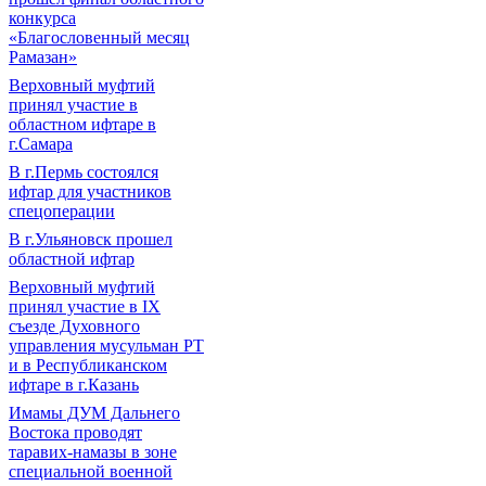
конкурса
«Благословенный месяц
Рамазан»
Верховный муфтий
принял участие в
областном ифтаре в
г.Самара
В г.Пермь состоялся
ифтар для участников
спецоперации
В г.Ульяновск прошел
областной ифтар
Верховный муфтий
принял участие в IХ
съезде Духовного
управления мусульман РТ
и в Республиканском
ифтаре в г.Казань
Имамы ДУМ Дальнего
Востока проводят
таравих-намазы в зоне
специальной военной