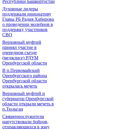
Республики Башкортостан
Духовные лидеры
поддержали инициативу
Главы РБ Радия Хабирова
о проведении молебнов в
поддержку участников
СВО
Верховный муфтий
принял участие в
очередном съезде
(меджлисе) РДУМ
Оренбургской области
В п.Первомайский
Оренбургского района
Оренбургской области
открылась мечеть
Верховный муфтий и
губернатор Оренбургской
области открыли мечеть в
п.Тюльган
Священнослужители
напутствовали бойцов,
отправляющихся в зону