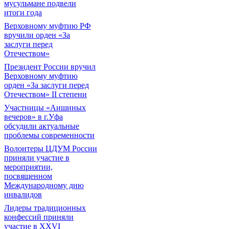
мусульмане подвели
итоги года
Верховному муфтию РФ
вручили орден «За
заслуги перед
Отечеством»
Президент России вручил
Верховному муфтию
орден «За заслуги перед
Отечеством» II степени
Участницы «Аишиных
вечеров» в г.Уфа
обсудили актуальные
проблемы современности
Волонтеры ЦДУМ России
приняли участие в
мероприятии,
посвященном
Международному дню
инвалидов
Лидеры традиционных
конфессий приняли
участие в XXVI