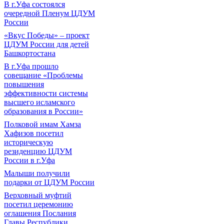
В г.Уфа состоялся
очередной Пленум ЦДУМ
России
«Вкус Победы» – проект
ЦДУМ России для детей
Башкортостана
В г.Уфа прошло
совещание «Проблемы
повышения
эффективности системы
высшего исламского
образования в России»
Полковой имам Хамза
Хафизов посетил
историческую
резиденцию ЦДУМ
России в г.Уфа
Малыши получили
подарки от ЦДУМ России
Верховный муфтий
посетил церемонию
оглашения Послания
Главы Республики