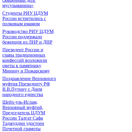
священный долг
мусульманина»
Студенты РИУ ЦДУМ
России встретились с
полковым имамом
Руководство РИУ ЦДУМ
России поддержало
беженцев из ЛНР и ДНР
Президент России и
главы традиционных
конфессий возложили
цветы к памятнику
Минину и Пожарскому
Поздравление Верховного
муфтия Президенту РФ
В.В.Путину с Днем
народного единства
Шейх-уль-Ислам,
Верховный муфтий,
Председатель ЦДУМ
России Талгат Сафа
Таджуддин удостоен
Почетной грамоты