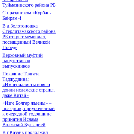
Туймазинского района РБ
С праздником «Курбан-
Байрам»!
В д.Золотоношка
Стерлитамакского района
РБ открыт мемориал,
посвященный Великой
Победе
Верховный муфтий
напутствовал
выпускников
Покаяние Талгата
Таджуддина:
«Империалисты вовсю
доили исламские страны,
даже Китай»
«Изге Болгар җыены» –
праздник, приуроченный
к очередной годовщине
принятия Ислама
Волжской Булгарией
В г.Казань продолжил