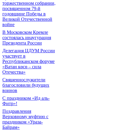
торжественном собрании,
посвященном 79-й
годовщине Победы в
Великой Отечественной
войне
В Московском Кремле
состоялась инаугурация
Президента России
Делегация ЦДУМ России
участвует в
Республиканском форуме
«Ватан көсө – сила
Отечества»
Священнослужители
благословили будущих
воинов
С праздником «Ид аль-
Фитр»!
Поздравления
Верховному муфтию с
праздником «Ураза-
Байрам»