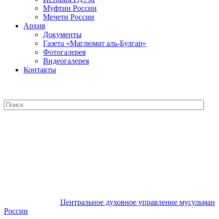
Муфтии России
Мечети России
Архив
Документы
Газета «Маглюмат аль-Булгар»
Фотогалерея
Видеогалерея
Контакты
Центральное духовное управление
мусульман России
Центральное духовное управление мусульман
России