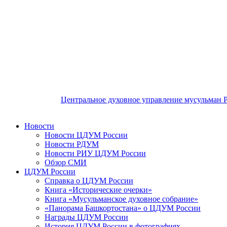
Центральное духовное управление мусульман 
Новости
Новости ЦДУМ России
Новости РДУМ
Новости РИУ ЦДУМ России
Обзор СМИ
ЦДУМ России
Справка о ЦДУМ России
Книга «Исторические очерки»
Книга «Мусульманское духовное собрание»
«Панорама Башкортостана» о ЦДУМ России
Награды ЦДУМ России
История ЦДУМ России в фотографиях