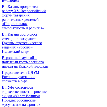
Булгарией
В г.Казань продолжил
работу XV Всероссийский
форум татарских
религиозных деятелей
«Национальная
самобытность и религия»
В г.Казань состоялось
ежегодное заседание
Группы стратегического
видения «Россия –
Исламский мир»
Верховный муфтий –
почетный гость военного
парада на Красной площади
Представители ЦДУМ
России – участники
торжеств в Уфе
В г.Уфа состоялось
торжественное завершение
акции «80 лет Великой
Победы: российские
мусульмане на фронтах