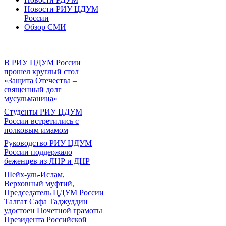
Новости РИУ ЦДУМ
России
Обзор СМИ
В РИУ ЦДУМ России
прошел круглый стол
«Защита Отечества –
священный долг
мусульманина»
Студенты РИУ ЦДУМ
России встретились с
полковым имамом
Руководство РИУ ЦДУМ
России поддержало
беженцев из ЛНР и ДНР
Шейх-уль-Ислам,
Верховный муфтий,
Председатель ЦДУМ России
Талгат Сафа Таджуддин
удостоен Почетной грамоты
Президента Российской