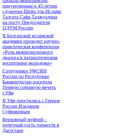
прошли мероприятия,
приуроченные к 45-летию
служения Шейх-уль-Ислама
Талгата Сафа Таджуддина
на посту Председателя
ЦДУМ России
В Болгарской исламской
академии проходит научно-
практическая конференция
«Роль межрелигиозного
диалога в патриотическом
воспитании молодежи»
Сотрудники УФСИН
России по Республике
Башкортостан посетили
Первую соборную мечеть
г.Уфа
В Уфе простились с Героем
России Ильдаром
Суфияровым
Верховный муфтий –
почетный гость торжеств в
Дагестане