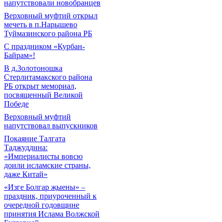
напутствовали новобранцев
Верховный муфтий открыл
мечеть в п.Нарышево
Туймазинского района РБ
С праздником «Курбан-
Байрам»!
В д.Золотоношка
Стерлитамакского района
РБ открыт мемориал,
посвященный Великой
Победе
Верховный муфтий
напутствовал выпускников
Покаяние Талгата
Таджуддина:
«Империалисты вовсю
доили исламские страны,
даже Китай»
«Изге Болгар җыены» –
праздник, приуроченный к
очередной годовщине
принятия Ислама Волжской