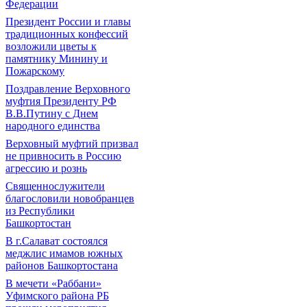
Федерации
Президент России и главы
традиционных конфессий
возложили цветы к
памятнику Минину и
Пожарскому
Поздравление Верховного
муфтия Президенту РФ
В.В.Путину с Днем
народного единства
Верховный муфтий призвал
не привносить в Россию
агрессию и рознь
Священнослужители
благословили новобранцев
из Республики
Башкортостан
В г.Салават состоялся
меджлис имамов южных
районов Башкортостана
В мечети «Раббани»
Уфимского района РБ