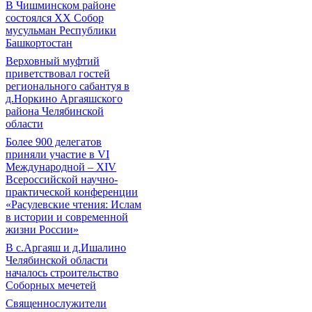
В Чишминском районе
состоялся XX Собор
мусульман Республики
Башкортостан
Верховный муфтий
приветствовал гостей
регионального сабантуя в
д.Норкино Аргаяшского
района Челябинской
области
Более 900 делегатов
приняли участие в VI
Международной – ХIV
Всероссийской научно-
практической конференции
«Расулевские чтения: Ислам
в истории и современной
жизни России»
В с.Аргаяш и д.Ишалино
Челябинской области
началось строительство
Соборных мечетей
Священнослужители