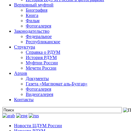
Верховный муфтий
Биография
Книга
Фильм
Фотогалерея
Законодательство
Федеральное
Республиканское
Структура
Справка о РДУМ
История РДУМ
Муфтии России
Мечети России
Архив
Документы
Газета «Маглюмат аль-Булгар»
Фотогалерея
Видеогалерея
Контакты
Новости ЦДУМ России
Новости РДУМ