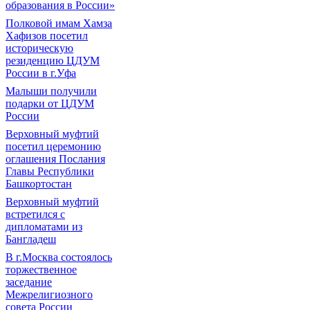
образования в России»
Полковой имам Хамза
Хафизов посетил
историческую
резиденцию ЦДУМ
России в г.Уфа
Малыши получили
подарки от ЦДУМ
России
Верховный муфтий
посетил церемонию
оглашения Послания
Главы Республики
Башкортостан
Верховный муфтий
встретился с
дипломатами из
Бангладеш
В г.Москва состоялось
торжественное
заседание
Межрелигиозного
совета России