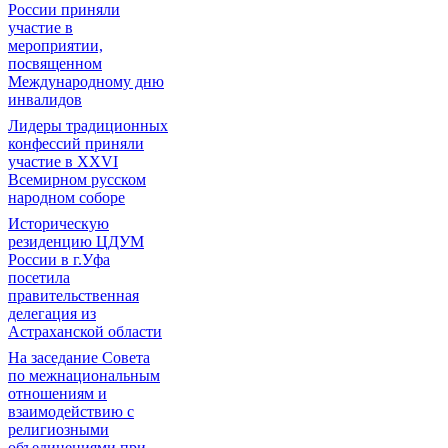
России приняли
участие в
мероприятии,
посвященном
Международному дню
инвалидов
Лидеры традиционных
конфессий приняли
участие в XXVI
Всемирном русском
народном соборе
Историческую
резиденцию ЦДУМ
России в г.Уфа
посетила
правительственная
делегация из
Астраханской области
На заседание Совета
по межнациональным
отношениям и
взаимодействию с
религиозными
объединениями при