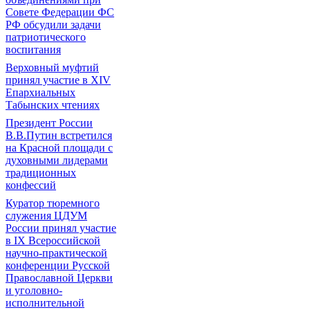
Совете Федерации ФС
РФ обсудили задачи
патриотического
воспитания
Верховный муфтий
принял участие в ХIV
Епархиальных
Табынских чтениях
Президент России
В.В.Путин встретился
на Красной площади с
духовными лидерами
традиционных
конфессий
Куратор тюремного
служения ЦДУМ
России принял участие
в IX Всероссийской
научно-практической
конференции Русской
Православной Церкви
и уголовно-
исполнительной