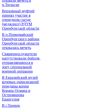
открыли мечеть в
п.Тюльган
Верховный муфтий
принял участие в
очередном съезде
(меджлисе) РДУМ
Оренбургской области
В п.Первомайский
Оренбургского района
Оренбургской области
открылась мечеть
Священнослужители
напутствовали бойцов,
отправляющихся в
зону специальной
военной операции
В Евразийский музей
кочевых цивилизаций
переданы копии
Корана Османа и
Остромирова
Евангелия
В г.Троицк