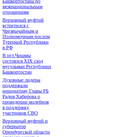
Башкортостана по
межнациональным
отношениям
Верховный муфтий
встретился с
Чрезвычайным и
Полномочным послом
Турецкой Республики
в РФ
В пгт.Чишмы
состоялся XIX сход
мусульман Республики
Башкортостан
Духовные лидеры
поддержали
инициативу Главы РБ
Радия Хабирова о
проведении молебнов
в поддержку
участников СВО
Верховный муфтий и
губернатор
Оренбургской области