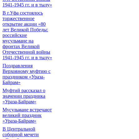
1941-1945 гг. и в тылу»
В г.Уфа состоялось
торжественное
открытие акции «80
лет Великой Победы:
российские
мусульмане на
фронтах Великой
Отечественной войны
1941-1945 гг. и в тылу»
Поздравления
Верховному муфтию с
праздником «Ураза-
Байрам»
Муфтий рассказал о
значении праздника
«Ураза-Байрам»
Мусульмане встречают
великий праздник
«Ураза-Байрам»
В Центральной
соборной мечети