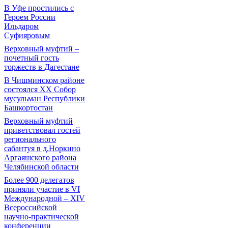
В Уфе простились с
Героем России
Ильдаром
Суфияровым
Верховный муфтий –
почетный гость
торжеств в Дагестане
В Чишминском районе
состоялся XX Собор
мусульман Республики
Башкортостан
Верховный муфтий
приветствовал гостей
регионального
сабантуя в д.Норкино
Аргаяшского района
Челябинской области
Более 900 делегатов
приняли участие в VI
Международной – ХIV
Всероссийской
научно-практической
конференции