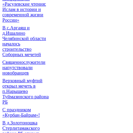
«Расулевские чтения:
Ислам в истории и
современной жизни
России»
В с.Аргаяш и
д.Ишалино
Челябинской области
началось
строительство
Соборных мечетей
Священнослужители
напутствовали
новобранцев
Верховный муфтий
открыл мечеть в
п.Нарышево
Туймазинского района
РБ
С праздником
«Курбан-Байрам»!
В д.Золотоношка
Стерлитамакского