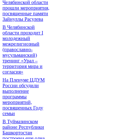
Челябинской области
прошли мероприятия,
посвященные памяти
Зайнуллы Расулева
В Челябинской
области проходит I
молодежный
межрелигиозный
(православно-
мусульманский)
тренинг «Урал –
территория мира и
согласия»
На Пленуме ЦДУМ
России обсудили
выполнение
программы
мероприятий,
посвященных Году
семьи
В Туймазинском
районе Республики
Башкортостан
построена еще одна