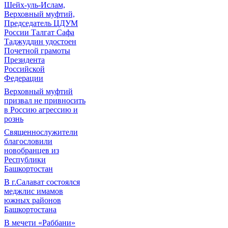
Шейх-уль-Ислам,
Верховный муфтий,
Председатель ЦДУМ
России Талгат Сафа
Таджуддин удостоен
Почетной грамоты
Президента
Российской
Федерации
Верховный муфтий
призвал не привносить
в Россию агрессию и
рознь
Священнослужители
благословили
новобранцев из
Республики
Башкортостан
В г.Салават состоялся
меджлис имамов
южных районов
Башкортостана
В мечети «Раббани»