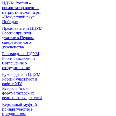
ЦДУМ России –
организатор военно-
патриотической игры
«Почувствуй вкус
Победы»
Представители ЦДУМ
России приняли
участие в Первом
съезде военного
духовенства
Росгвардия и ЦДУМ
России заключили
Соглашение о
сотрудничестве
Руководители ЦДУМ
России участвуют в
работе XIV
Всероссийского
форума татарских
религиозных деятелей
Верховный муфтий
принял участие в
праздничном