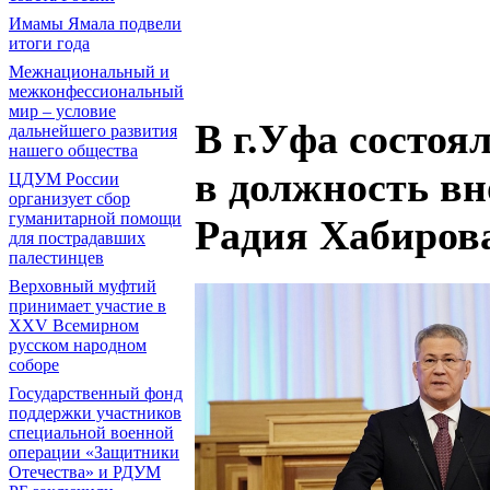
Имамы Ямала подвели
итоги года
Межнациональный и
межконфессиональный
мир – условие
В г.Уфа состоя
дальнейшего развития
нашего общества
в должность вн
ЦДУМ России
организует сбор
гуманитарной помощи
Радия Хабиров
для пострадавших
палестинцев
Верховный муфтий
принимает участие в
XXV Всемирном
русском народном
соборе
Государственный фонд
поддержки участников
специальной военной
операции «Защитники
Отечества» и РДУМ