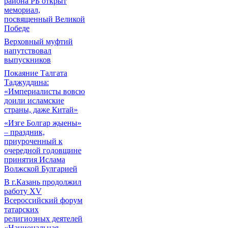
района РБ открыт
мемориал,
посвященный Великой
Победе
Верховный муфтий
напутствовал
выпускников
Покаяние Талгата
Таджуддина:
«Империалисты вовсю
доили исламские
страны, даже Китай»
«Изге Болгар җыены»
– праздник,
приуроченный к
очередной годовщине
принятия Ислама
Волжской Булгарией
В г.Казань продолжил
работу XV
Всероссийский форум
татарских
религиозных деятелей
«Национальная