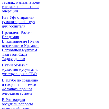
таравих-намазы в зоне
специальной военной
операции
Из г.Уфа отправлен
гуманитарный груз
для госпиталя
Президент России
Владимир
Владимирович Путин
встретился в Кремле с
Верховным муфтием
Талгатом Сафа
Таджуддином
Путин отметил
мужество мусульман,
участвующих в СВО
В Клубе по созданию
и сохранению семьи
«Аманат» прошла
очередная встреча
В Росгвардии
обсудили вопросы
взаимодействия с