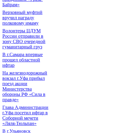
Байрам»
Верховный муфтий
вручил награду
полковому имаму
Волонтеры ЦДУМ
России отправили в
зону СВО очередной
гуманитарный груз
В г.Самара впервые
прошел областной
ифтар
На железнодорожный
вокзал г.Уфа прибыл
поезд акции
Министерства
обороны РФ «Сила в
правде»
Глава Администрации
г.Уфа посетил ифтар в
Соборной мечети
«Ляля-Тюльпан»
В г.Ульяновск