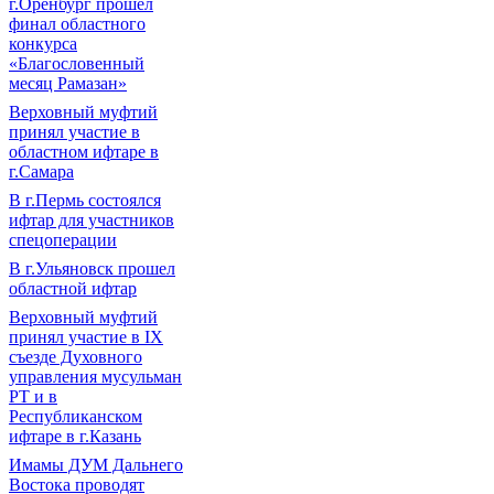
г.Оренбург прошел
финал областного
конкурса
«Благословенный
месяц Рамазан»
Верховный муфтий
принял участие в
областном ифтаре в
г.Самара
В г.Пермь состоялся
ифтар для участников
спецоперации
В г.Ульяновск прошел
областной ифтар
Верховный муфтий
принял участие в IХ
съезде Духовного
управления мусульман
РТ и в
Республиканском
ифтаре в г.Казань
Имамы ДУМ Дальнего
Востока проводят