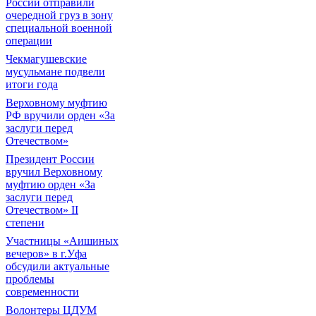
России отправили
очередной груз в зону
специальной военной
операции
Чекмагушевские
мусульмане подвели
итоги года
Верховному муфтию
РФ вручили орден «За
заслуги перед
Отечеством»
Президент России
вручил Верховному
муфтию орден «За
заслуги перед
Отечеством» II
степени
Участницы «Аишиных
вечеров» в г.Уфа
обсудили актуальные
проблемы
современности
Волонтеры ЦДУМ