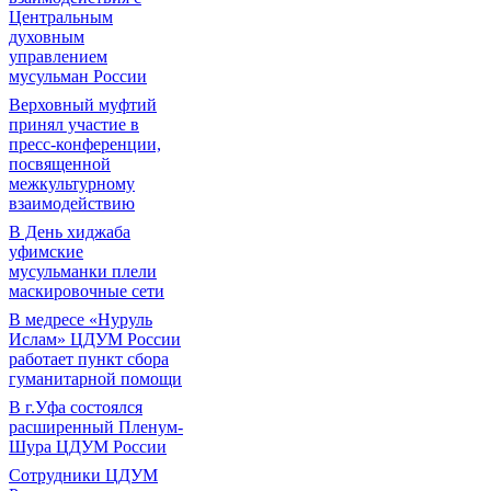
Центральным
духовным
управлением
мусульман России
Верховный муфтий
принял участие в
пресс-конференции,
посвященной
межкультурному
взаимодействию
В День хиджаба
уфимские
мусульманки плели
маскировочные сети
В медресе «Нуруль
Ислам» ЦДУМ России
работает пункт сбора
гуманитарной помощи
В г.Уфа состоялся
расширенный Пленум-
Шура ЦДУМ России
Сотрудники ЦДУМ