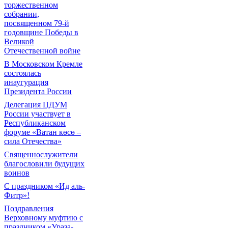
торжественном
собрании,
посвященном 79-й
годовщине Победы в
Великой
Отечественной войне
В Московском Кремле
состоялась
инаугурация
Президента России
Делегация ЦДУМ
России участвует в
Республиканском
форуме «Ватан көсө –
сила Отечества»
Священнослужители
благословили будущих
воинов
С праздником «Ид аль-
Фитр»!
Поздравления
Верховному муфтию с
праздником «Ураза-