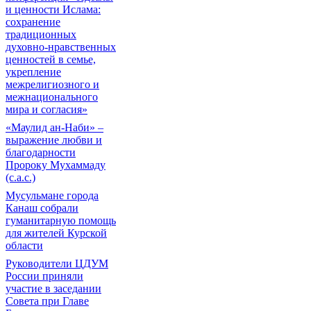
и ценности Ислама:
сохранение
традиционных
духовно-нравственных
ценностей в семье,
укрепление
межрелигиозного и
межнационального
мира и согласия»
«Маулид ан-Наби» –
выражение любви и
благодарности
Пророку Мухаммаду
(с.а.с.)
Мусульмане города
Канаш собрали
гуманитарную помощь
для жителей Курской
области
Руководители ЦДУМ
России приняли
участие в заседании
Совета при Главе