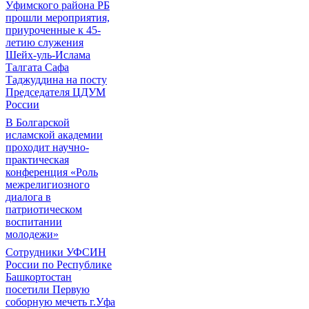
Уфимского района РБ
прошли мероприятия,
приуроченные к 45-
летию служения
Шейх-уль-Ислама
Талгата Сафа
Таджуддина на посту
Председателя ЦДУМ
России
В Болгарской
исламской академии
проходит научно-
практическая
конференция «Роль
межрелигиозного
диалога в
патриотическом
воспитании
молодежи»
Сотрудники УФСИН
России по Республике
Башкортостан
посетили Первую
соборную мечеть г.Уфа