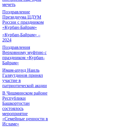
мечеть
Поздравление
Президиума ЦДУМ
России с праздником
«Курбан-Байрам»
«Курбан-Байрам» –
2024
Поздравления
Верховному муфтию с
праздником «Курбан-
Байрам»
Имам-ахунд Наиль
Галяутдинов принял
участие в
патриотической акции
В Чишминском районе
Республики
Башкортостан
состоялось
мероприятие
«Семейные ценности в
Исламе»