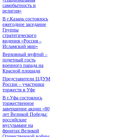
самобытность и
религия»
В г.Казань состоялось
ежегодное заседание
Группы
стратегического
видения «Россия –
Исламский мир»
Верховный муфтий –
почетный гость
военного парада на
Красной площади
Представители ЦДУМ
России – участники
торжеств в Уфе
В г.Уфа состоялось
торжественное
завершение акции «80
лет Великой Победы:
российские
мусульмане на
фронтах Великой
Отечественной войны