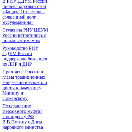
В РИУ ЦДУМ России
прошел круглый стол
«Защита Отечества –
священный долг
мусульманина»
Студенты РИУ ЦДУМ
России встретились с
полковым имамом
Руководство РИУ
ЦДУМ России
поддержало беженцев
из ЛНР и ДНР
Президент России и
главы традиционных
конфессий возложили
цветы к памятнику
Минину и
Пожарскому
Поздравление
Верховного муфтия
Президенту РФ
В.В.Путину с Днем
народного единства