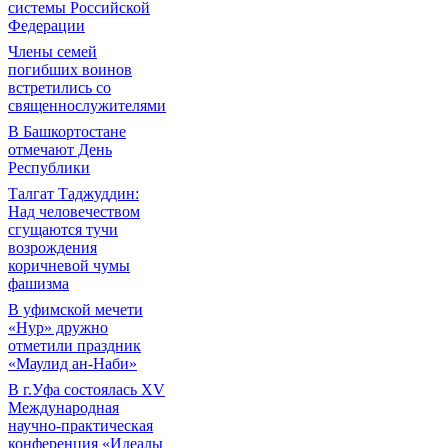
системы Российской
Федерации
Члены семей
погибших воинов
встретились со
священнослужителями
В Башкортостане
отмечают День
Республики
Талгат Таджуддин:
Над человечеством
сгущаются тучи
возрождения
коричневой чумы
фашизма
В уфимской мечети
«Нур» дружно
отметили праздник
«Маулид ан-Наби»
В г.Уфа состоялась XV
Международная
научно-практическая
конференция «Идеалы