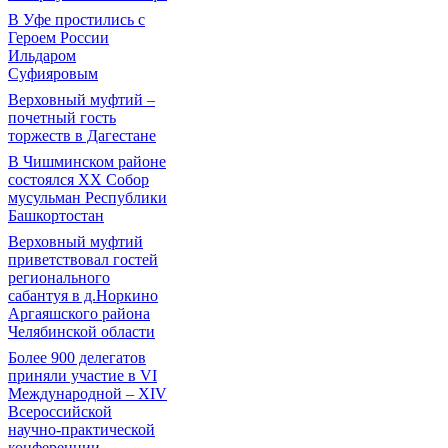
В Уфе простились с
Героем России
Ильдаром
Суфияровым
Верховный муфтий –
почетный гость
торжеств в Дагестане
В Чишминском районе
состоялся XX Собор
мусульман Республики
Башкортостан
Верховный муфтий
приветствовал гостей
регионального
сабантуя в д.Норкино
Аргаяшского района
Челябинской области
Более 900 делегатов
приняли участие в VI
Международной – ХIV
Всероссийской
научно-практической
конференции