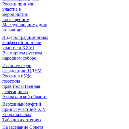
России приняли
участие в
мероприятии,
посвященном
Международному дню
инвалидов
Лидеры традиционных
конфессий приняли
участие в XXVI
Всемирном русском
народном соборе
Историческую
резиденцию ЦДУМ
России в г.Уфа
посетила
правительственная
делегация из
Астраханской области
Верховный муфтий
принял участие в ХIV
Епархиальных
Табынских чтениях
На заседание Совета