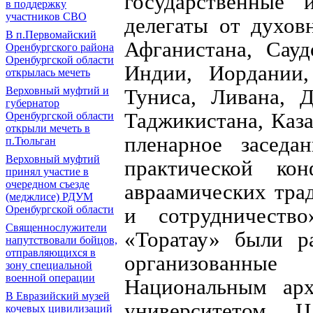
государственные 
в поддержку
участников СВО
делегаты от духов
В п.Первомайский
Афганистана, Сауд
Оренбургского района
Оренбургской области
Индии, Иордании
открылась мечеть
Туниса, Ливана, Д
Верховный муфтий и
губернатор
Таджикистана, Каза
Оренбургской области
открыли мечеть в
пленарное засед
п.Тюльган
Верховный муфтий
практической ко
принял участие в
очередном съезде
авраамических тра
(меджлисе) РДУМ
и сотрудничеств
Оренбургской области
Священнослужители
«Торатау» были ра
напутствовали бойцов,
отправляющихся в
организованны
зону специальной
военной операции
Национальным ар
В Евразийский музей
университетом 
кочевых цивилизаций