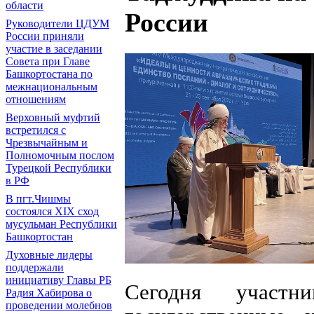
области
России
Руководители ЦДУМ
России приняли
участие в заседании
Совета при Главе
Башкортостана по
межнациональным
отношениям
Верховный муфтий
встретился с
Чрезвычайным и
Полномочным послом
Турецкой Республики
в РФ
В пгт.Чишмы
состоялся XIX сход
мусульман Республики
Башкортостан
Духовные лидеры
поддержали
инициативу Главы РБ
Сегодня участн
Радия Хабирова о
проведении молебнов