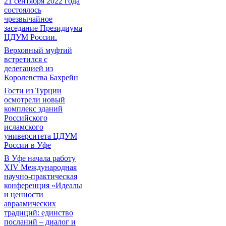
21 сентября 2022 года
состоялось
чрезвычайное
заседание Президиума
ЦДУМ России.
Верховный муфтий
встретился с
делегацией из
Королевства Бахрейн
Гости из Турции
осмотрели новый
комплекс зданий
Российского
исламского
университета ЦДУМ
России в Уфе
В Уфе начала работу
XIV Международная
научно-практическая
конференция «Идеалы
и ценности
авраамических
традиций: единство
посланий – диалог и