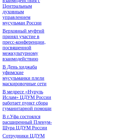
взаимодействия с
Центральным
духовным
управлением
мусульман России
Верховный муфтий
принял участие в
пресс-конференции,
посвященной
межкультурному
взаимодействию
В День хиджаба
уфимские
мусульманки плели
маскировочные сети
В медресе «Нуруль
Ислам» ЦДУМ России
работает пункт сбора
гуманитарной помощи
В г.Уфа состоялся
расширенный Пленум-
Шура ЦДУМ России
Сотрудники ЦДУМ