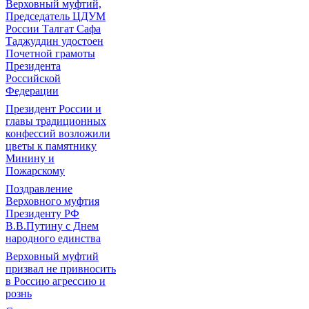
Верховный муфтий,
Председатель ЦДУМ
России Талгат Сафа
Таджуддин удостоен
Почетной грамоты
Президента
Российской
Федерации
Президент России и
главы традиционных
конфессий возложили
цветы к памятнику
Минину и
Пожарскому
Поздравление
Верховного муфтия
Президенту РФ
В.В.Путину с Днем
народного единства
Верховный муфтий
призвал не привносить
в Россию агрессию и
рознь