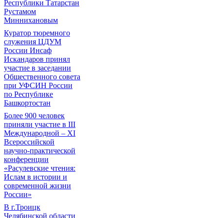
Республики Татарстан
Рустамом
Миннихановым
Куратор тюремного
служения ЦДУМ
России Инсаф
Искандаров принял
участие в заседании
Общественного совета
при УФСИН России
по Республике
Башкортостан
Более 900 человек
приняли участие в III
Международной – XI
Всероссийской
научно-практической
конференции
«Расулевские чтения:
Ислам в истории и
современной жизни
России»
В г.Троицк
Челябинской области