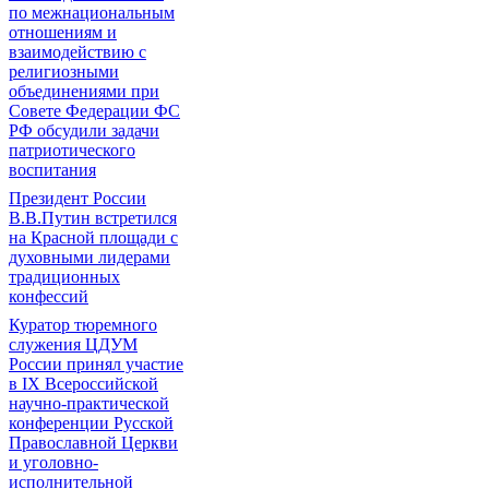
по межнациональным
отношениям и
взаимодействию с
религиозными
объединениями при
Совете Федерации ФС
РФ обсудили задачи
патриотического
воспитания
Президент России
В.В.Путин встретился
на Красной площади с
духовными лидерами
традиционных
конфессий
Куратор тюремного
служения ЦДУМ
России принял участие
в IX Всероссийской
научно-практической
конференции Русской
Православной Церкви
и уголовно-
исполнительной