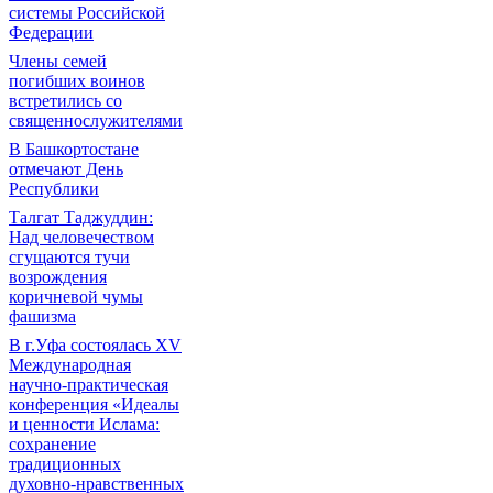
системы Российской
Федерации
Члены семей
погибших воинов
встретились со
священнослужителями
В Башкортостане
отмечают День
Республики
Талгат Таджуддин:
Над человечеством
сгущаются тучи
возрождения
коричневой чумы
фашизма
В г.Уфа состоялась XV
Международная
научно-практическая
конференция «Идеалы
и ценности Ислама:
сохранение
традиционных
духовно-нравственных