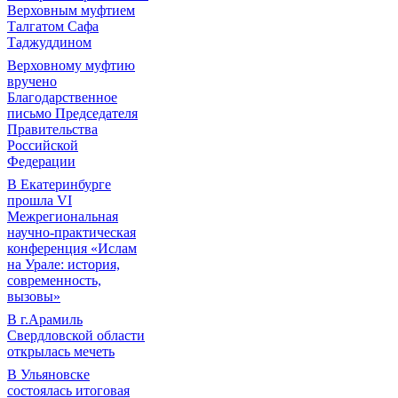
Верховным муфтием
Талгатом Сафа
Таджуддином
Верховному муфтию
вручено
Благодарственное
письмо Председателя
Правительства
Российской
Федерации
В Екатеринбурге
прошла VI
Межрегиональная
научно-практическая
конференция «Ислам
на Урале: история,
современность,
вызовы»
В г.Арамиль
Свердловской области
открылась мечеть
В Ульяновске
состоялась итоговая