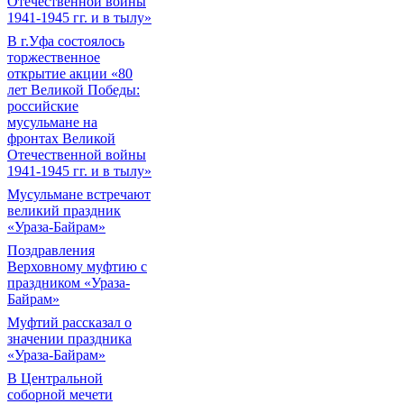
Отечественной войны
1941-1945 гг. и в тылу»
В г.Уфа состоялось
торжественное
открытие акции «80
лет Великой Победы:
российские
мусульмане на
фронтах Великой
Отечественной войны
1941-1945 гг. и в тылу»
Мусульмане встречают
великий праздник
«Ураза-Байрам»
Поздравления
Верховному муфтию с
праздником «Ураза-
Байрам»
Муфтий рассказал о
значении праздника
«Ураза-Байрам»
В Центральной
соборной мечети