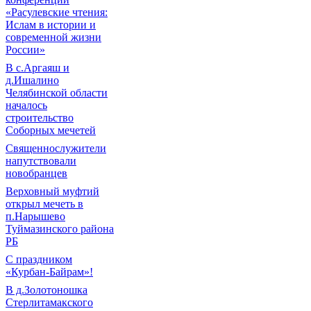
«Расулевские чтения:
Ислам в истории и
современной жизни
России»
В с.Аргаяш и
д.Ишалино
Челябинской области
началось
строительство
Соборных мечетей
Священнослужители
напутствовали
новобранцев
Верховный муфтий
открыл мечеть в
п.Нарышево
Туймазинского района
РБ
С праздником
«Курбан-Байрам»!
В д.Золотоношка
Стерлитамакского