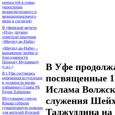
ценностей в семье,
укрепление
межрелигиозного и
межнационального
мира и согласия»
В уфимской мечети
«Нур» дружно
отметили праздник
«Маулид ан-Наби»
«Маулид ан-Наби» –
выражение любви и
благодарности
Пророку Мухаммаду
В Уфе продолж
(с.а.с.)
В г.Уфа состоялась
посвященные 1
церемония вступления
в должность вновь
Ислама Волжск
избранного Главы РБ
Радия Хабирова
служения Шейх
Мусульмане города
Канаш собрали
гуманитарную помощь
Таджуддина на
для жителей Курской