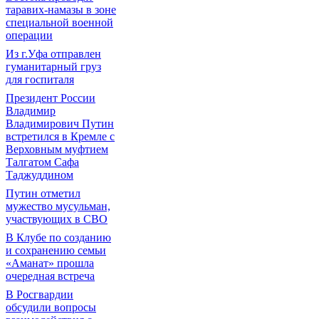
таравих-намазы в зоне
специальной военной
операции
Из г.Уфа отправлен
гуманитарный груз
для госпиталя
Президент России
Владимир
Владимирович Путин
встретился в Кремле с
Верховным муфтием
Талгатом Сафа
Таджуддином
Путин отметил
мужество мусульман,
участвующих в СВО
В Клубе по созданию
и сохранению семьи
«Аманат» прошла
очередная встреча
В Росгвардии
обсудили вопросы