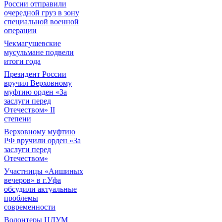
России отправили
очередной груз в зону
специальной военной
операции
Чекмагушевские
мусульмане подвели
итоги года
Президент России
вручил Верховному
муфтию орден «За
заслуги перед
Отечеством» II
степени
Верховному муфтию
РФ вручили орден «За
заслуги перед
Отечеством»
Участницы «Аишиных
вечеров» в г.Уфа
обсудили актуальные
проблемы
современности
Волонтеры ЦДУМ