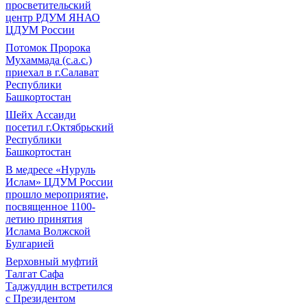
просветительский
центр РДУМ ЯНАО
ЦДУМ России
Потомок Пророка
Мухаммада (с.а.с.)
приехал в г.Салават
Республики
Башкортостан
Шейх Ассаиди
посетил г.Октябрьский
Республики
Башкортостан
В медресе «Нуруль
Ислам» ЦДУМ России
прошло мероприятие,
посвященное 1100-
летию принятия
Ислама Волжской
Булгарией
Верховный муфтий
Талгат Сафа
Таджуддин встретился
с Президентом