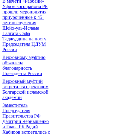
В мечети «Раббани»
Уфимского района РБ
прошли мероприятия,
приуроченные к 45-
летию служения
Шейх-уль-Ислама
Талгата Сафа
Таджуддина на посту
Председателя ЦДУМ
России
Верховному муфтию
объявлена
благодарность
Президента России
Верховный муфтий
встретился с ректором
Болгарской исламской
академии
Заместитель
Председателя
Правительства РФ
Дмитрий Чернышенко
и Глава РБ Радий
Хабиров встретились с