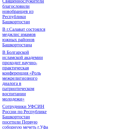
Священнослужители
благословили
новобранцев из
Республики
Башкортостан
В г.Салават состоялся
меджлис имамов
южных районов
Башкортостана
В Болгарской
исламской академии
проходит научно-
практическая
конференция «Роль
межрелигиозного
диалога в
патриотическом
воспитании
молодежи»
Сотрудники УФСИН
России по Республике
Башкортостан
посетили Первую
соборную мечеть г.Уфа