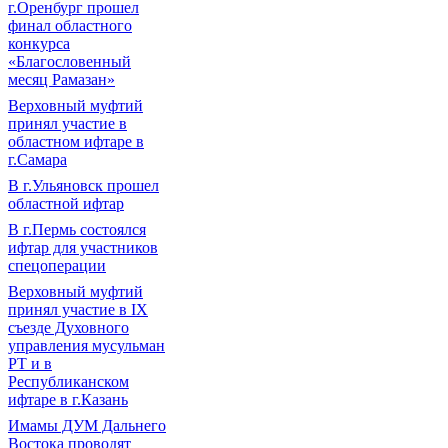
г.Оренбург прошел
финал областного
конкурса
«Благословенный
месяц Рамазан»
Верховный муфтий
принял участие в
областном ифтаре в
г.Самара
В г.Ульяновск прошел
областной ифтар
В г.Пермь состоялся
ифтар для участников
спецоперации
Верховный муфтий
принял участие в IХ
съезде Духовного
управления мусульман
РТ и в
Республиканском
ифтаре в г.Казань
Имамы ДУМ Дальнего
Востока проводят