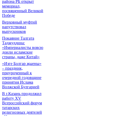
района РБ открыт
мемориал,
посвященный Великой
Победе
Верховный муфтий
напутствовал
выпускников
Покаяние Талгата
Таджуддина:
«Империалисты вовсю
доили исламские
страны, даже Китай»
«Изге Болгар җыены»
– праздник,
приуроченный к
очередной годовщине
принятия Ислама
Волжской Булгарией
В г.Казань продолжил
работу XV
Всероссийский форум
татарских
религиозных деятелей