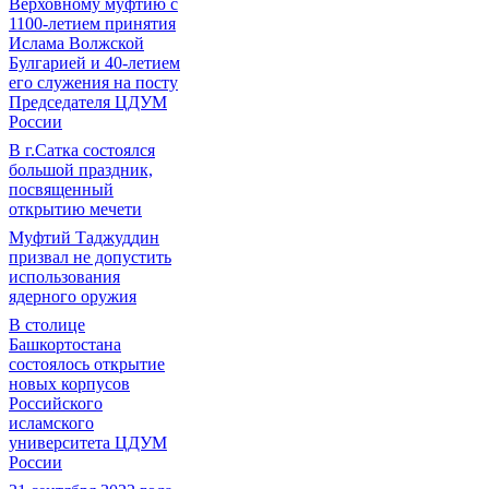
Верховному муфтию с
1100-летием принятия
Ислама Волжской
Булгарией и 40-летием
его служения на посту
Председателя ЦДУМ
России
В г.Сатка состоялся
большой праздник,
посвященный
открытию мечети
Муфтий Таджуддин
призвал не допустить
использования
ядерного оружия
В столице
Башкортостана
состоялось открытие
новых корпусов
Российского
исламского
университета ЦДУМ
России