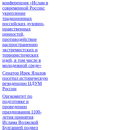
конференция «Ислам в
современной России:
укрепление
традиционных
российских духовно-
нравственных
ценностей,
противодействие
распространению
экстремистских и
террористических
идей, в том числе в
молодежной среде»
Сенатор Ирек Ялалов
посетил историческую
резиденцию ЦДУМ
России
Оргкомитет по
подготовке и
проведению
празднования 1100-
летия принятия
Ислама Волжской
Булгарией подвел