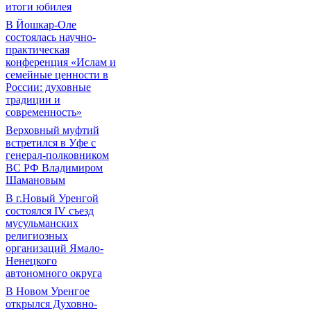
итоги юбилея
В Йошкар-Оле
состоялась научно-
практическая
конференция «Ислам и
семейные ценности в
России: духовные
традиции и
современность»
Верховный муфтий
встретился в Уфе с
генерал-полковником
ВС РФ Владимиром
Шамановым
В г.Новый Уренгой
состоялся IV съезд
мусульманских
религиозных
организаций Ямало-
Ненецкого
автономного округа
В Новом Уренгое
открылся Духовно-