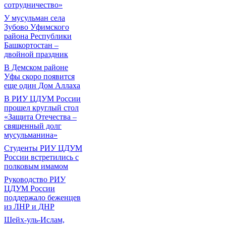
сотрудничество»
У мусульман села
Зубово Уфимского
района Республики
Башкортостан –
двойной праздник
В Демском районе
Уфы скоро появится
еще один Дом Аллаха
В РИУ ЦДУМ России
прошел круглый стол
«Защита Отечества –
священный долг
мусульманина»
Студенты РИУ ЦДУМ
России встретились с
полковым имамом
Руководство РИУ
ЦДУМ России
поддержало беженцев
из ЛНР и ДНР
Шейх-уль-Ислам,