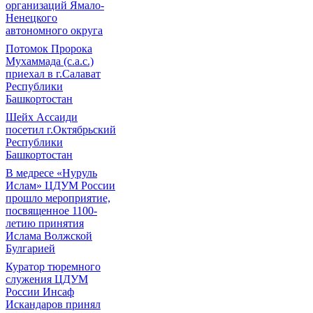
организаций Ямало-
Ненецкого
автономного округа
Потомок Пророка
Мухаммада (с.а.с.)
приехал в г.Салават
Республики
Башкортостан
Шейх Ассаиди
посетил г.Октябрьский
Республики
Башкортостан
В медресе «Нуруль
Ислам» ЦДУМ России
прошло мероприятие,
посвященное 1100-
летию принятия
Ислама Волжской
Булгарией
Куратор тюремного
служения ЦДУМ
России Инсаф
Искандаров принял