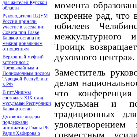
для жителей Курской
момента образован
области
искренне рад, что 
Руководители ЦДУМ
России приняли
юбилеев Челябин
участие в заседании
Совета при Главе
межкультурного и
Башкортостана по
межнациональным
Троицк возвращает
отношениям
духовного центра».
Верховный муфтий
встретился с
Чрезвычайным и
Заместитель руков
Полномочным послом
Турецкой Республики
делам национально
в РФ
что конференция
В пгт.Чишмы
состоялся XIX сход
мусульман и по
мусульман Республики
Башкортостан
традиционных дл
Духовные лидеры
удовлетворением
поддержали
инициативу Главы РБ
совместным усил
Радия Хабирова о