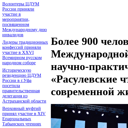
Волонтеры ЦДУМ
России приняли
участие в
мероприятии,
посвященном
Международному дню
инвалидов
Более 900 чело
Лидеры традиционных
конфессий приняли
Международной
участие в XXVI
Всемирном русском
народном соборе
научно-практи
Историческую
резиденцию ЦДУМ
«Расулевские ч
России в г.Уфа
посетила
современной ж
правительственная
делегация из
Астраханской области
Верховный муфтий
принял участие в ХIV
Епархиальных
Табынских чтениях