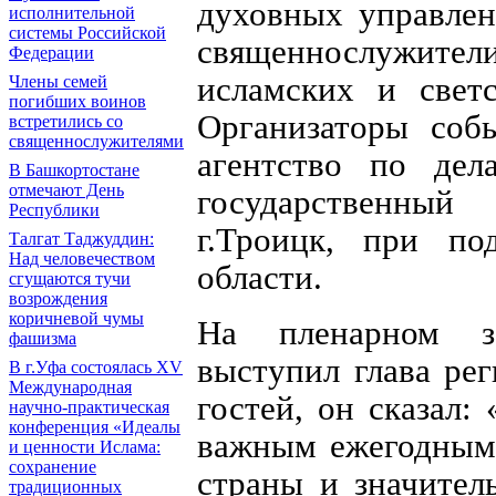
духовных управлен
исполнительной
системы Российской
священнослужители
Федерации
исламских и светс
Члены семей
погибших воинов
Организаторы соб
встретились со
священнослужителями
агентство по дел
В Башкортостане
отмечают День
государственны
Республики
г.Троицк, при по
Талгат Таджуддин:
Над человечеством
области.
сгущаются тучи
возрождения
коричневой чумы
На пленарном за
фашизма
выступил глава рег
В г.Уфа состоялась XV
Международная
гостей, он сказал:
научно-практическая
конференция «Идеалы
важным ежегодным 
и ценности Ислама:
сохранение
страны и значител
традиционных