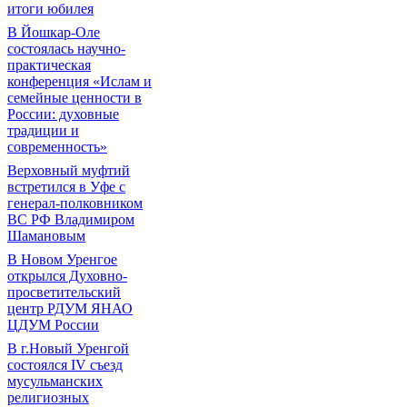
итоги юбилея
В Йошкар-Оле
состоялась научно-
практическая
конференция «Ислам и
семейные ценности в
России: духовные
традиции и
современность»
Верховный муфтий
встретился в Уфе с
генерал-полковником
ВС РФ Владимиром
Шамановым
В Новом Уренгое
открылся Духовно-
просветительский
центр РДУМ ЯНАО
ЦДУМ России
В г.Новый Уренгой
состоялся IV съезд
мусульманских
религиозных