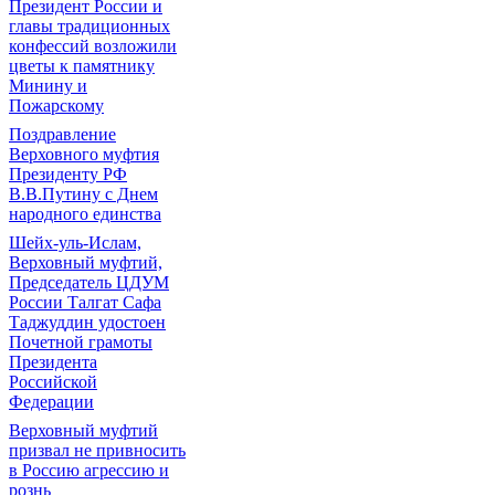
Президент России и
главы традиционных
конфессий возложили
цветы к памятнику
Минину и
Пожарскому
Поздравление
Верховного муфтия
Президенту РФ
В.В.Путину с Днем
народного единства
Шейх-уль-Ислам,
Верховный муфтий,
Председатель ЦДУМ
России Талгат Сафа
Таджуддин удостоен
Почетной грамоты
Президента
Российской
Федерации
Верховный муфтий
призвал не привносить
в Россию агрессию и
рознь