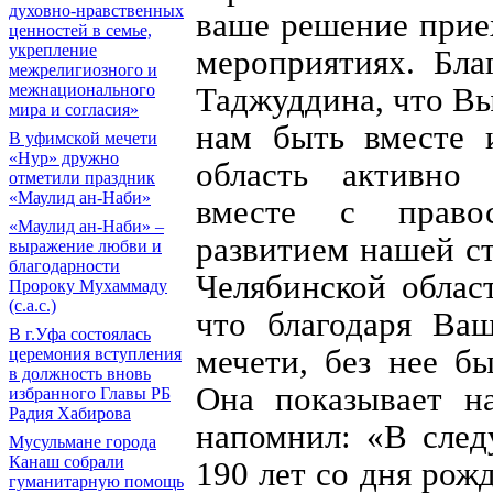
духовно-нравственных
ваше решение приех
ценностей в семье,
укрепление
мероприятиях. Бла
межрелигиозного и
межнационального
Таджуддина, что Вы
мира и согласия»
нам быть вместе и
В уфимской мечети
«Нур» дружно
область активно 
отметили праздник
«Маулид ан-Наби»
вместе с право
«Маулид ан-Наби» –
развитием нашей ст
выражение любви и
благодарности
Челябинской област
Пророку Мухаммаду
(с.а.с.)
что благодаря Ва
В г.Уфа состоялась
мечети, без нее б
церемония вступления
в должность вновь
Она показывает н
избранного Главы РБ
Радия Хабирова
напомнил: «В след
Мусульмане города
Канаш собрали
190 лет со дня рож
гуманитарную помощь