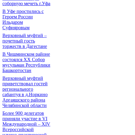
соборную мечеть г.Уфа
В Уфе простились с
Героем России
Ильдаром
Суфияровым
Верховный муфтий –
почетный гость
торжеств в Дагестане
В Чишминском районе
состоялся XX Собор
мусульман Республики
Башкортостан
Верховный муфтий
приветствовал гостей
регионального
сабантуя в д.Норкино
Аргаяшского района
Челябинской области
Более 900 делегатов
приняли участие в VI
Международной – ХIV
Всероссийской
научно-практической