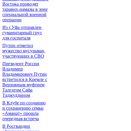
Востока проводят
таравих-намазы в зоне
специальной военной
операции
Из г.Уфа отправлен
гуманитарный груз
для госпиталя
Путин отметил
мужество мусульман,
участвующих в СВО
Президент России
Владимир
Владимирович Путин
встретился в Кремле с
Верховным муфтием
Талгатом Сафа
Таджуддином
В Клубе по созданию
и сохранению семьи
«Аманат» прошла
очередная встреча
В Росгвардии