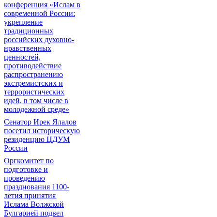
конференция «Ислам в
современной России:
укрепление
традиционных
российских духовно-
нравственных
ценностей,
противодействие
распространению
экстремистских и
террористических
идей, в том числе в
молодежной среде»
Сенатор Ирек Ялалов
посетил историческую
резиденцию ЦДУМ
России
Оргкомитет по
подготовке и
проведению
празднования 1100-
летия принятия
Ислама Волжской
Булгарией подвел