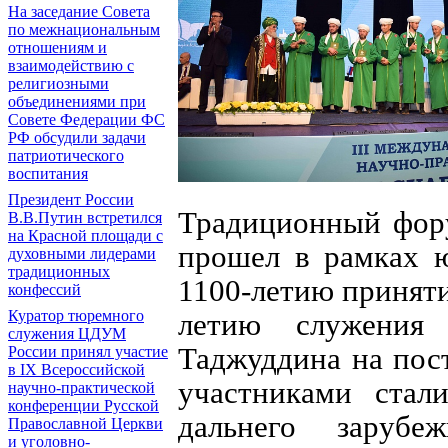
На заседание Совета
по межнациональным
отношениям и
взаимодействию с
религиозными
объединениями при
Совете Федерации ФС
РФ обсудили задачи
патриотического
воспитания
Президент России
Традиционный фору
В.В.Путин встретился
на Красной площади с
прошел в рамках 
духовными лидерами
традиционных
1100-летию приняти
конфессий
Куратор тюремного
летию служения 
служения ЦДУМ
Таджуддина на пос
России принял участие
в IX Всероссийской
участниками стал
научно-практической
конференции Русской
дальнего зарубе
Православной Церкви
и уголовно-