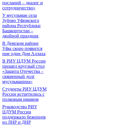
посланий – диалог и
сотрудничество»
У мусульман села
Зубово Уфимского
района Республики
Башкортостан –
двойной праздник
В Демском районе
Уфы скоро появится
еще один Дом Аллаха
В РИУ ЦДУМ России
прошел круглый стол
«Защита Отечества –
священный долг
мусульманина»
Студенты РИУ ЦДУМ
России встретились с
полковым имамом
Руководство РИУ
ЦДУМ России
поддержало беженцев
из ЛНР и ДНР