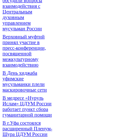
обсудили вопросы
взаимодействия с
Центральным
духовным
управлением
мусульман России
Верховный муфтий
принял участие в
пресс-конференции,
посвященной
межкультурному
взаимодействию
В День хиджаба
уфимские
мусульманки плели
маскировочные сети
В медресе «Нуруль
Ислам» ЦДУМ России
работает пункт сбора
гуманитарной помощи
В г.Уфа состоялся
расширенный Пленум-
Шура ЦДУМ России