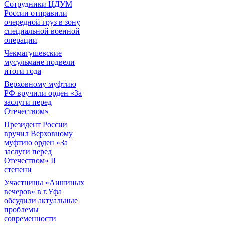
Сотрудники ЦДУМ
России отправили
очередной груз в зону
специальной военной
операции
Чекмагушевские
мусульмане подвели
итоги года
Верховному муфтию
РФ вручили орден «За
заслуги перед
Отечеством»
Президент России
вручил Верховному
муфтию орден «За
заслуги перед
Отечеством» II
степени
Участницы «Аишиных
вечеров» в г.Уфа
обсудили актуальные
проблемы
современности