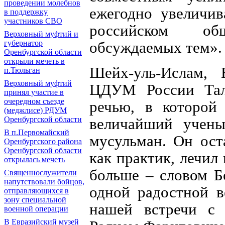
проведении молебнов
ежегодно увеличив
в поддержку
участников СВО
российском об
Верховный муфтий и
губернатор
обсуждаемых тем».
Оренбургской области
открыли мечеть в
Шейх-уль-Ислам, 
п.Тюльган
Верховный муфтий
ЦДУМ России Тал
принял участие в
очередном съезде
речью, в которой 
(меджлисе) РДУМ
Оренбургской области
величайший учены
В п.Первомайский
мусульман. Он ост
Оренбургского района
Оренбургской области
как практик, лечил 
открылась мечеть
больше – словом Б
Священнослужители
напутствовали бойцов,
одной радостной в
отправляющихся в
зону специальной
нашей встречи с 
военной операции
В Евразийский музей