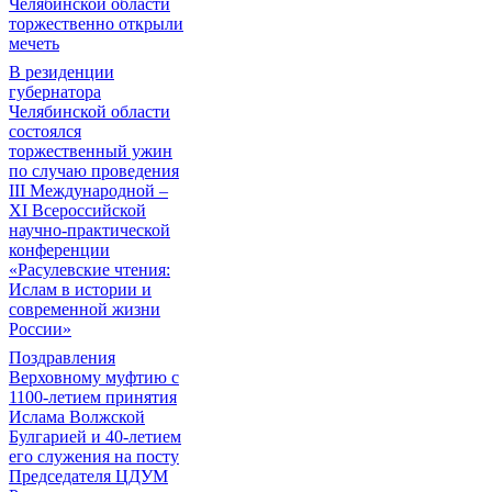
Челябинской области
торжественно открыли
мечеть
В резиденции
губернатора
Челябинской области
состоялся
торжественный ужин
по случаю проведения
III Международной –
XI Всероссийской
научно-практической
конференции
«Расулевские чтения:
Ислам в истории и
современной жизни
России»
Поздравления
Верховному муфтию с
1100-летием принятия
Ислама Волжской
Булгарией и 40-летием
его служения на посту
Председателя ЦДУМ