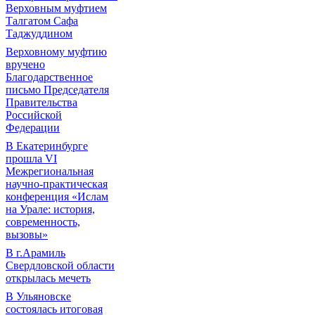
Верховным муфтием
Талгатом Сафа
Таджуддином
Верховному муфтию
вручено
Благодарственное
письмо Председателя
Правительства
Российской
Федерации
В Екатеринбурге
прошла VI
Межрегиональная
научно-практическая
конференция «Ислам
на Урале: история,
современность,
вызовы»
В г.Арамиль
Свердловской области
открылась мечеть
В Ульяновске
состоялась итоговая