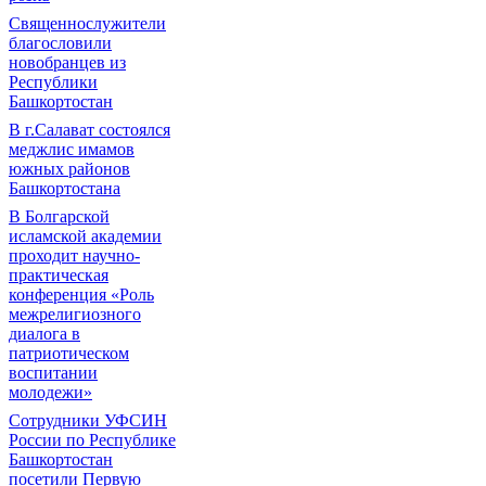
Священнослужители
благословили
новобранцев из
Республики
Башкортостан
В г.Салават состоялся
меджлис имамов
южных районов
Башкортостана
В Болгарской
исламской академии
проходит научно-
практическая
конференция «Роль
межрелигиозного
диалога в
патриотическом
воспитании
молодежи»
Сотрудники УФСИН
России по Республике
Башкортостан
посетили Первую