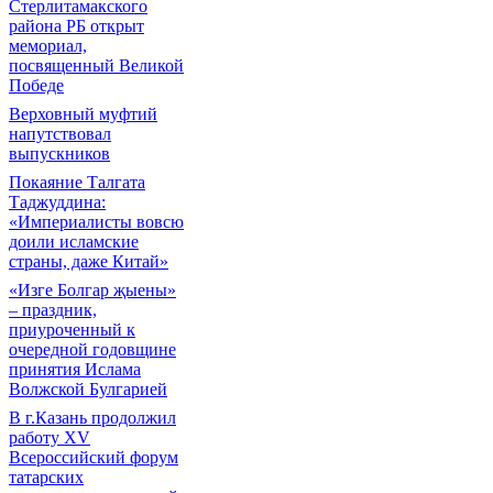
Стерлитамакского
района РБ открыт
мемориал,
посвященный Великой
Победе
Верховный муфтий
напутствовал
выпускников
Покаяние Талгата
Таджуддина:
«Империалисты вовсю
доили исламские
страны, даже Китай»
«Изге Болгар җыены»
– праздник,
приуроченный к
очередной годовщине
принятия Ислама
Волжской Булгарией
В г.Казань продолжил
работу XV
Всероссийский форум
татарских