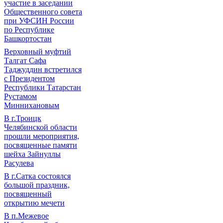
участие в заседании
Общественного совета
при УФСИН России
по Республике
Башкортостан
Верховный муфтий
Талгат Сафа
Таджуддин встретился
с Президентом
Республики Татарстан
Рустамом
Миннихановым
В г.Троицк
Челябинской области
прошли мероприятия,
посвященные памяти
шейха Зайнуллы
Расулева
В г.Сатка состоялся
большой праздник,
посвященный
открытию мечети
В п.Межевое