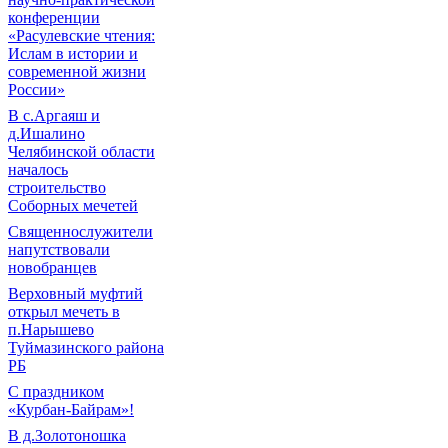
конференции
«Расулевские чтения:
Ислам в истории и
современной жизни
России»
В с.Аргаяш и
д.Ишалино
Челябинской области
началось
строительство
Соборных мечетей
Священнослужители
напутствовали
новобранцев
Верховный муфтий
открыл мечеть в
п.Нарышево
Туймазинского района
РБ
С праздником
«Курбан-Байрам»!
В д.Золотоношка