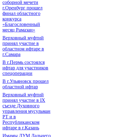
соборной мечети
г.Оренбург прошел
финал областного
конкурса
«Благословенный
месяц Рамазан»
Верховный муфтий
принял участие в
областном ифтаре в
г.Самара
В г.Пермь состоялся
ифтар для участников
спецоперации
В г.Ульяновск прошел
областной ифтар
Верховный муфтий
принял участие в IХ
съезде Духовного
управления мусульман
РТ и в
Республиканском
ифтаре в г.Казань
Имамы ДУМ Дальнего