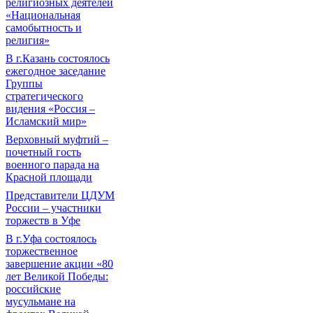
религиозных деятелей
«Национальная
самобытность и
религия»
В г.Казань состоялось
ежегодное заседание
Группы
стратегического
видения «Россия –
Исламский мир»
Верховный муфтий –
почетный гость
военного парада на
Красной площади
Представители ЦДУМ
России – участники
торжеств в Уфе
В г.Уфа состоялось
торжественное
завершение акции «80
лет Великой Победы:
российские
мусульмане на