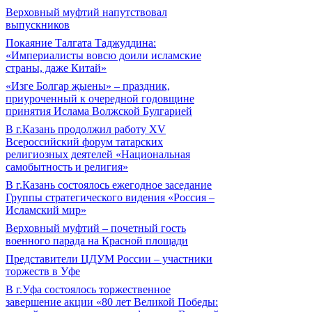
Верховный муфтий напутствовал
выпускников
Покаяние Талгата Таджуддина:
«Империалисты вовсю доили исламские
страны, даже Китай»
«Изге Болгар җыены» – праздник,
приуроченный к очередной годовщине
принятия Ислама Волжской Булгарией
В г.Казань продолжил работу XV
Всероссийский форум татарских
религиозных деятелей «Национальная
самобытность и религия»
В г.Казань состоялось ежегодное заседание
Группы стратегического видения «Россия –
Исламский мир»
Верховный муфтий – почетный гость
военного парада на Красной площади
Представители ЦДУМ России – участники
торжеств в Уфе
В г.Уфа состоялось торжественное
завершение акции «80 лет Великой Победы: