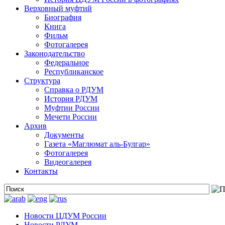
Верховный муфтий
Биография
Книга
Фильм
Фотогалерея
Законодательство
Федеральное
Республиканское
Структура
Справка о РДУМ
История РДУМ
Муфтии России
Мечети России
Архив
Документы
Газета «Маглюмат аль-Булгар»
Фотогалерея
Видеогалерея
Контакты
Новости ЦДУМ России
Новости РДУМ