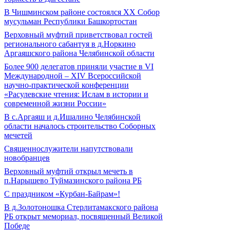
В Чишминском районе состоялся XX Собор
мусульман Республики Башкортостан
Верховный муфтий приветствовал гостей
регионального сабантуя в д.Норкино
Аргаяшского района Челябинской области
Более 900 делегатов приняли участие в VI
Международной – ХIV Всероссийской
научно-практической конференции
«Расулевские чтения: Ислам в истории и
современной жизни России»
В с.Аргаяш и д.Ишалино Челябинской
области началось строительство Соборных
мечетей
Священнослужители напутствовали
новобранцев
Верховный муфтий открыл мечеть в
п.Нарышево Туймазинского района РБ
С праздником «Курбан-Байрам»!
В д.Золотоношка Стерлитамакского района
РБ открыт мемориал, посвященный Великой
Победе