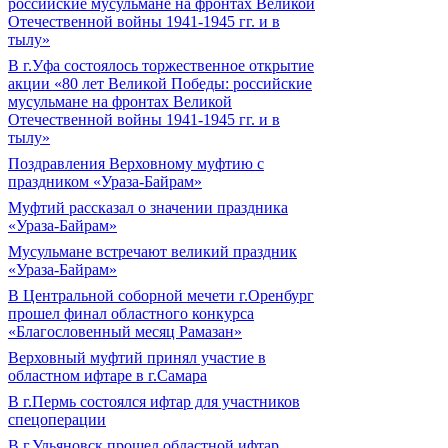
российские мусульмане на фронтах Великой
Отечественной войны 1941-1945 гг. и в
тылу»
В г.Уфа состоялось торжественное открытие
акции «80 лет Великой Победы: российские
мусульмане на фронтах Великой
Отечественной войны 1941-1945 гг. и в
тылу»
Поздравления Верховному муфтию с
праздником «Ураза-Байрам»
Муфтий рассказал о значении праздника
«Ураза-Байрам»
Мусульмане встречают великий праздник
«Ураза-Байрам»
В Центральной соборной мечети г.Оренбург
прошел финал областного конкурса
«Благословенный месяц Рамазан»
Верховный муфтий принял участие в
областном ифтаре в г.Самара
В г.Пермь состоялся ифтар для участников
спецоперации
В г.Ульяновск прошел областной ифтар