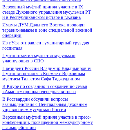
Верховный муфтий принял участие в IХ
съезде Духовного управления мусульман РТ
и в Республиканском ифтаре в г.Казань
Имамы ДУМ Дальнего Востока проводят
таравих-намазы в зоне специальной военной
операции
Из г.Уфа отправлен гуманитарный груз для
госпиталя
Путин отметил мужество мусульман,
участвующих в СВО
Президент России Владимир Владимирович
Путин встретился в Кремле с Верховным
муфтием Талгатом Сафа Таджуддином
В Клубе по созданию и сохранению семьи
«Аманат» прошла очередная встреча
В Росгвардии обсудили вопросы
взаимодействия с Центральным духовным
управлением мусульман России
Верховный муфтий принял участие в пресс-
конференции, посвященной межкультурному
взаимодействию