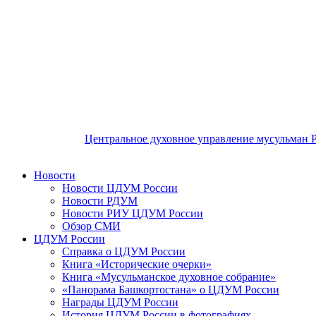
Центральное духовное управление мусульман 
Новости
Новости ЦДУМ России
Новости РДУМ
Новости РИУ ЦДУМ России
Обзор СМИ
ЦДУМ России
Справка о ЦДУМ России
Книга «Исторические очерки»
Книга «Мусульманское духовное собрание»
«Панорама Башкортостана» о ЦДУМ России
Награды ЦДУМ России
История ЦДУМ России в фотографиях