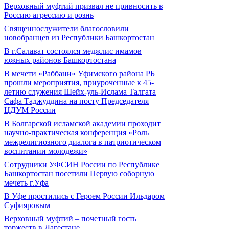
Верховный муфтий призвал не привносить в
Россию агрессию и рознь
Священнослужители благословили
новобранцев из Республики Башкортостан
В г.Салават состоялся меджлис имамов
южных районов Башкортостана
В мечети «Раббани» Уфимского района РБ
прошли мероприятия, приуроченные к 45-
летию служения Шейх-уль-Ислама Талгата
Сафа Таджуддина на посту Председателя
ЦДУМ России
В Болгарской исламской академии проходит
научно-практическая конференция «Роль
межрелигиозного диалога в патриотическом
воспитании молодежи»
Сотрудники УФСИН России по Республике
Башкортостан посетили Первую соборную
мечеть г.Уфа
В Уфе простились с Героем России Ильдаром
Суфияровым
Верховный муфтий – почетный гость
торжеств в Дагестане