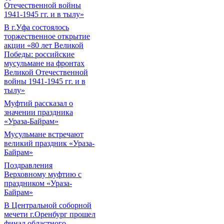
Отечественной войны
1941-1945 гг. и в тылу»
В г.Уфа состоялось
торжественное открытие
акции «80 лет Великой
Победы: российские
мусульмане на фронтах
Великой Отечественной
войны 1941-1945 гг. и в
тылу»
Муфтий рассказал о
значении праздника
«Ураза-Байрам»
Мусульмане встречают
великий праздник «Ураза-
Байрам»
Поздравления
Верховному муфтию с
праздником «Ураза-
Байрам»
В Центральной соборной
мечети г.Оренбург прошел
финал областного