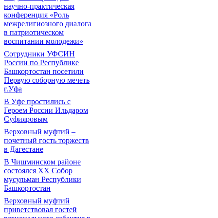
научно-практическая
конференция «Роль
межрелигиозного диалога
в патриотическом
воспитании молодежи»
Сотрудники УФСИН
России по Республике
Башкортостан посетили
Первую соборную мечеть
г.Уфа
В Уфе простились с
Героем России Ильдаром
Суфияровым
Верховный муфтий –
почетный гость торжеств
в Дагестане
В Чишминском районе
состоялся XX Собор
мусульман Республики
Башкортостан
Верховный муфтий
приветствовал гостей