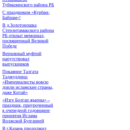
Туймазинского района РБ
С праздником «Курбан-
Байрам»!
В д.Золотоношка
Стерлитамакского района
РБ открыт мемориал,
посвященный Великой
Победе
Верховный муфтий
напутствовал
выпускников
Покаяние Талгата
Таджуддина:
«Империалисты вовсю
доили исламские страны,
даже Китай»
«Изге Болгар җыены» –
праздник, приуроченный
к очередной годовщине
принятия Ислама
Волжской Булгарией
В г.Казань продолжил