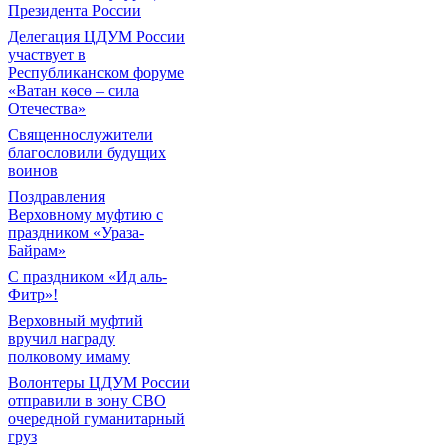
Президента России
Делегация ЦДУМ России
участвует в
Республиканском форуме
«Ватан көсө – сила
Отечества»
Священнослужители
благословили будущих
воинов
Поздравления
Верховному муфтию с
праздником «Ураза-
Байрам»
С праздником «Ид аль-
Фитр»!
Верховный муфтий
вручил награду
полковому имаму
Волонтеры ЦДУМ России
отправили в зону СВО
очередной гуманитарный
груз