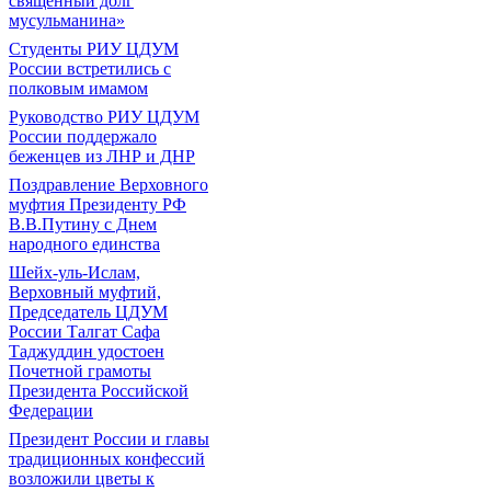
священный долг
мусульманина»
Студенты РИУ ЦДУМ
России встретились с
полковым имамом
Руководство РИУ ЦДУМ
России поддержало
беженцев из ЛНР и ДНР
Поздравление Верховного
муфтия Президенту РФ
В.В.Путину с Днем
народного единства
Шейх-уль-Ислам,
Верховный муфтий,
Председатель ЦДУМ
России Талгат Сафа
Таджуддин удостоен
Почетной грамоты
Президента Российской
Федерации
Президент России и главы
традиционных конфессий
возложили цветы к