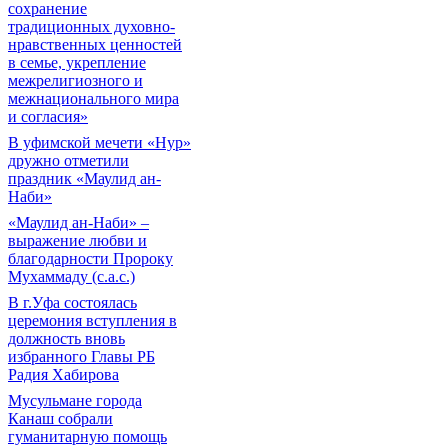
сохранение
традиционных духовно-
нравственных ценностей
в семье, укрепление
межрелигиозного и
межнационального мира
и согласия»
В уфимской мечети «Нур»
дружно отметили
праздник «Маулид ан-
Наби»
«Маулид ан-Наби» –
выражение любви и
благодарности Пророку
Мухаммаду (с.а.с.)
В г.Уфа состоялась
церемония вступления в
должность вновь
избранного Главы РБ
Радия Хабирова
Мусульмане города
Канаш собрали
гуманитарную помощь