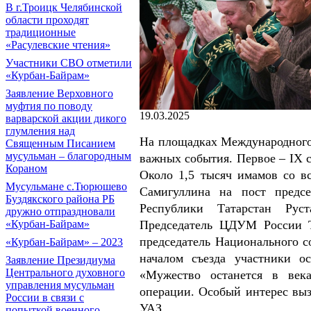
В г.Троицк Челябинской
области проходят
традиционные
«Расулевские чтения»
Участники СВО отметили
«Курбан-Байрам»
Заявление Верховного
муфтия по поводу
19.03.2025
варварской акции дикого
глумления над
На площадках Международного 
Священным Писанием
мусульман – благородным
важных события. Первое – IХ 
Кораном
Около 1,5 тысяч имамов со в
Мусульмане с.Тюрюшево
Самигуллина на пост предсе
Буздякского района РБ
Республики Татарстан Рус
дружно отпраздновали
«Курбан-Байрам»
Председатель ЦДУМ России Т
председатель Национального с
«Курбан-Байрам» – 2023
началом съезда участники о
Заявление Президиума
Центрального духовного
«Мужество останется в век
управления мусульман
операции. Особый интерес выз
России в связи с
УАЗ.
попыткой военного