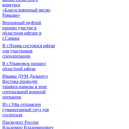
конкурса
«Благословенный месяц
Рамазан»
Верховный муфтий
принял участие в
областном ифтаре в
г.Самара
В г.Пермь состоялся ифтар
для участников
спецоперации
В г.Ульяновск прошел
областной ифтар
Имамы ДУМ Дальнего
Востока проводят
таравих-намазы в зоне
специальной военной
операции
Из г.Уфа отправлен
гуманитарный груз для
госпиталя
Президент России
Владимир Владимирович