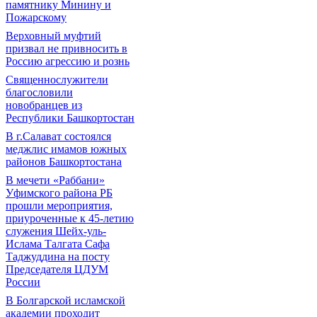
памятнику Минину и
Пожарскому
Верховный муфтий
призвал не привносить в
Россию агрессию и рознь
Священнослужители
благословили
новобранцев из
Республики Башкортостан
В г.Салават состоялся
меджлис имамов южных
районов Башкортостана
В мечети «Раббани»
Уфимского района РБ
прошли мероприятия,
приуроченные к 45-летию
служения Шейх-уль-
Ислама Талгата Сафа
Таджуддина на посту
Председателя ЦДУМ
России
В Болгарской исламской
академии проходит