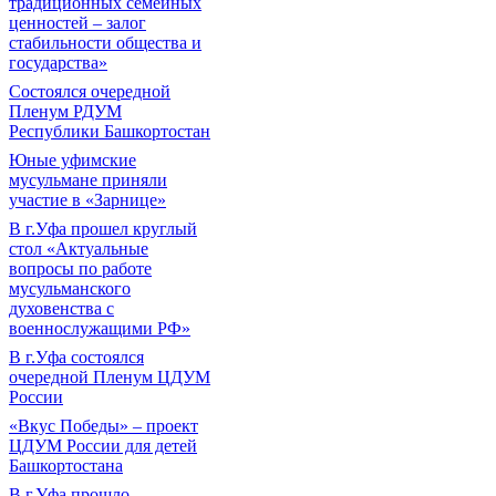
традиционных семейных
ценностей – залог
стабильности общества и
государства»
Состоялся очередной
Пленум РДУМ
Республики Башкортостан
Юные уфимские
мусульмане приняли
участие в «Зарнице»
В г.Уфа прошел круглый
стол «Актуальные
вопросы по работе
мусульманского
духовенства с
военнослужащими РФ»
В г.Уфа состоялся
очередной Пленум ЦДУМ
России
«Вкус Победы» – проект
ЦДУМ России для детей
Башкортостана
В г.Уфа прошло