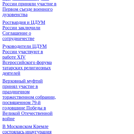
России приняли участие в
Первом съезде военного
духовенства
Росгвардия и ЦДУМ
России заключили
Соглашение о
сотрудничестве
Руководители ЦДУМ
России участвуют в
работе XIV
Всероссийского форума
татарских религиозных
деятелей
Верховный муфтий
принял участие в
праздничном
торжественном собрании,
посвященном 79-й
годовщине Победы в
Великой Отечественной
войне
В Московском Кремле
состоялась инаугурация