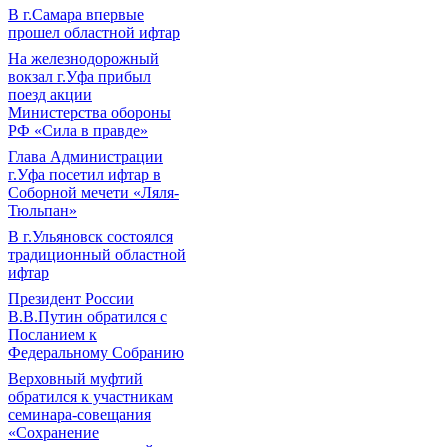
В г.Самара впервые
прошел областной ифтар
На железнодорожный
вокзал г.Уфа прибыл
поезд акции
Министерства обороны
РФ «Сила в правде»
Глава Администрации
г.Уфа посетил ифтар в
Соборной мечети «Ляля-
Тюльпан»
В г.Ульяновск состоялся
традиционный областной
ифтар
Президент России
В.В.Путин обратился с
Посланием к
Федеральному Собранию
Верховный муфтий
обратился к участникам
семинара-совещания
«Сохранение