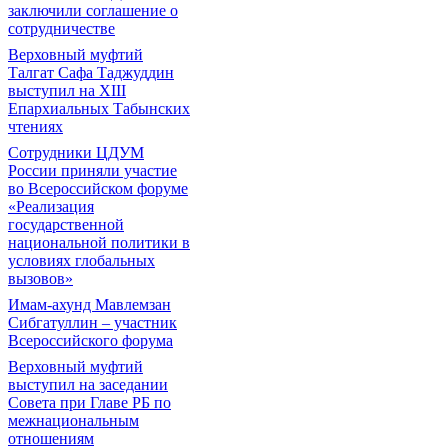
заключили соглашение о
сотрудничестве
Верховный муфтий
Талгат Сафа Таджуддин
выступил на ХIII
Епархиальных Табынских
чтениях
Сотрудники ЦДУМ
России приняли участие
во Всероссийском форуме
«Реализация
государственной
национальной политики в
условиях глобальных
вызовов»
Имам-ахунд Мавлемзан
Сибгатуллин – участник
Всероссийского форума
Верховный муфтий
выступил на заседании
Совета при Главе РБ по
межнациональным
отношениям