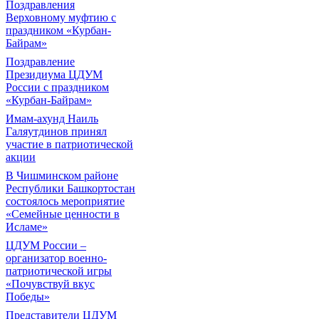
Поздравления
Верховному муфтию с
праздником «Курбан-
Байрам»
Поздравление
Президиума ЦДУМ
России с праздником
«Курбан-Байрам»
Имам-ахунд Наиль
Галяутдинов принял
участие в патриотической
акции
В Чишминском районе
Республики Башкортостан
состоялось мероприятие
«Семейные ценности в
Исламе»
ЦДУМ России –
организатор военно-
патриотической игры
«Почувствуй вкус
Победы»
Представители ЦДУМ