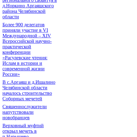
регионального сабантуя в
д.Норкино Аргаяшского
района Челябинской
области
Более 900 делегатов
приняли участие в VI
Международной – ХIV
Всероссийской научно-
практической
конференции
«Расулевские чтения:
Ислам в истории и
современной жизни
России»
В с.Аргаяш и д.Ишалино
Челябинской области
началось строительство
Соборных мечетей
Священнослужители
напутствовали
новобранцев
Верховный муфтий
открыл мечеть в
п.Нарышево