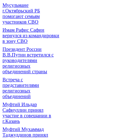
Мусульмане
г.Октябрьский РБ
помогают семьям
участников СВО
Имам Рафис Сафин
вернулся из командировки
в зону СВО
Президент России
В.В.Путин встретился с
руководителями
религиозных
объединений страны
Встреча с
представителями
религиозных
объединений
Муфтий Ильдар
Сафиуллин принял
участие в совещании в
г.Казань
Муфтий Мухаммад
Таджуддинов принял