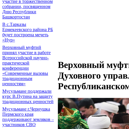
участие в торжественном
собрании, посвященном
Дню Республики
Башкортостан
В с.Тарказы
Ермекеевского района РБ
будет построена мечеть
«Нур»
Верховный муфтий
принял участие в работе
Всероссийской научно-
Верховный муфти
практической
конференции
Духовного управ
«Современные вызовы
традиционным
Республиканском
ценностям»
Мусульмане поддержали
курс В.Путина на защиту
традиционных ценностей
Мусульмане г.Чернушка
Пермского края
поддерживают земляков –
участников СВО