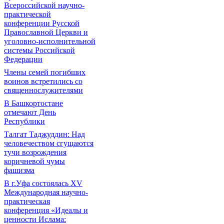
Всероссийской научно-
практической
конференции Русской
Православной Церкви и
уголовно-исполнительной
системы Российской
Федерации
Члены семей погибших
воинов встретились со
священнослужителями
В Башкортостане
отмечают День
Республики
Талгат Таджуддин: Над
человечеством сгущаются
тучи возрождения
коричневой чумы
фашизма
В г.Уфа состоялась XV
Международная научно-
практическая
конференция «Идеалы и
ценности Ислама: