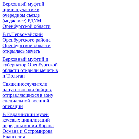
Верховный муфтий
принял участие в
очередном съезде
(меджлисе) РДУМ
Оренбургской области
В п.Первомайский
Оренбургского района
Оренбургской области
открылась мечеть
Верховный муфтий и
губернатор Оренбургской
области открыли мечеть в
п.Тюльган
Священнослужители
напутствовали бойцов,
отправляющихся в зону
специальной военной
операции
В Евразийский музей
кочевых цивилизаций
переданы копии Корана
Османа и Остромирова
Евангелия