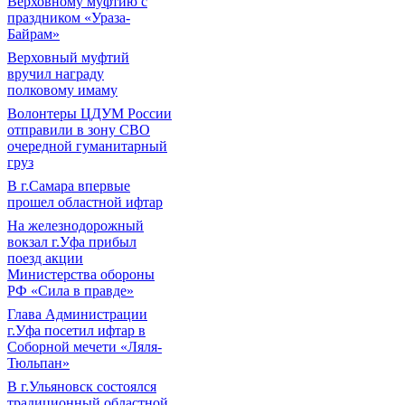
Верховному муфтию с
праздником «Ураза-
Байрам»
Верховный муфтий
вручил награду
полковому имаму
Волонтеры ЦДУМ России
отправили в зону СВО
очередной гуманитарный
груз
В г.Самара впервые
прошел областной ифтар
На железнодорожный
вокзал г.Уфа прибыл
поезд акции
Министерства обороны
РФ «Сила в правде»
Глава Администрации
г.Уфа посетил ифтар в
Соборной мечети «Ляля-
Тюльпан»
В г.Ульяновск состоялся
традиционный областной