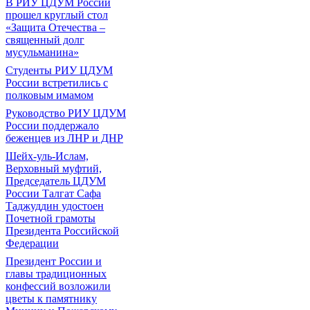
В РИУ ЦДУМ России
прошел круглый стол
«Защита Отечества –
священный долг
мусульманина»
Студенты РИУ ЦДУМ
России встретились с
полковым имамом
Руководство РИУ ЦДУМ
России поддержало
беженцев из ЛНР и ДНР
Шейх-уль-Ислам,
Верховный муфтий,
Председатель ЦДУМ
России Талгат Сафа
Таджуддин удостоен
Почетной грамоты
Президента Российской
Федерации
Президент России и
главы традиционных
конфессий возложили
цветы к памятнику