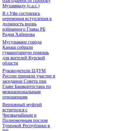
благодарности Пророку
Мухаммаду (с.а.с.)
В г.Уфа состоялась
церемония вступления в
должность вновь
избранного Главы РБ
Радия Хабирова
Мусульмане города
Канаш собрали
гуманитарную помощь
для жителей Курской
области
Руководители ЦДУМ
России приняли участие в
заседании Совета при
Главе Башкортостана по
межнациональным
отношениям
Верховный муфтий
встретился с
Чрезвычайным и
Полномочным послом
Турецкой Республики в
РФ