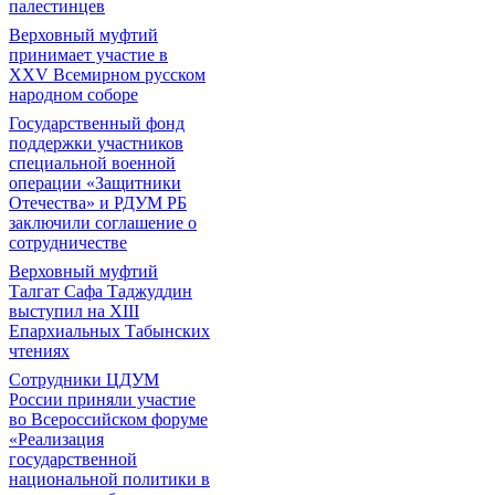
палестинцев
Верховный муфтий
принимает участие в
XXV Всемирном русском
народном соборе
Государственный фонд
поддержки участников
специальной военной
операции «Защитники
Отечества» и РДУМ РБ
заключили соглашение о
сотрудничестве
Верховный муфтий
Талгат Сафа Таджуддин
выступил на ХIII
Епархиальных Табынских
чтениях
Сотрудники ЦДУМ
России приняли участие
во Всероссийском форуме
«Реализация
государственной
национальной политики в