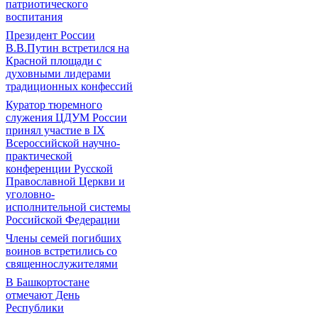
патриотического
воспитания
Президент России
В.В.Путин встретился на
Красной площади с
духовными лидерами
традиционных конфессий
Куратор тюремного
служения ЦДУМ России
принял участие в IX
Всероссийской научно-
практической
конференции Русской
Православной Церкви и
уголовно-
исполнительной системы
Российской Федерации
Члены семей погибших
воинов встретились со
священнослужителями
В Башкортостане
отмечают День
Республики