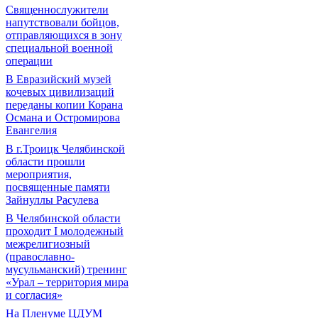
Священнослужители
напутствовали бойцов,
отправляющихся в зону
специальной военной
операции
В Евразийский музей
кочевых цивилизаций
переданы копии Корана
Османа и Остромирова
Евангелия
В г.Троицк Челябинской
области прошли
мероприятия,
посвященные памяти
Зайнуллы Расулева
В Челябинской области
проходит I молодежный
межрелигиозный
(православно-
мусульманский) тренинг
«Урал – территория мира
и согласия»
На Пленуме ЦДУМ