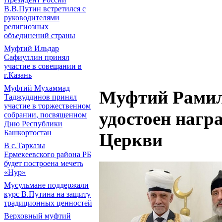
В.В.Путин встретился с
руководителями
религиозных
объединений страны
Муфтий Ильдар
Сафиуллин принял
участие в совещании в
г.Казань
Муфтий Мухаммад
Муфтий Рамил
Таджуддинов принял
участие в торжественном
удостоен нагр
собрании, посвященном
Дню Республики
Башкортостан
Церкви
В с.Тарказы
Ермекеевского района РБ
будет построена мечеть
«Нур»
Мусульмане поддержали
курс В.Путина на защиту
традиционных ценностей
Верховный муфтий