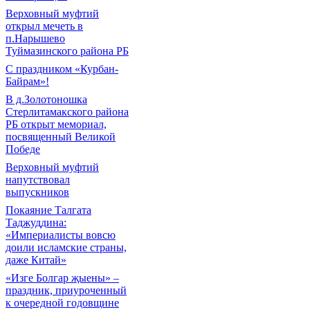
Верховный муфтий
открыл мечеть в
п.Нарышево
Туймазинского района РБ
С праздником «Курбан-
Байрам»!
В д.Золотоношка
Стерлитамакского района
РБ открыт мемориал,
посвященный Великой
Победе
Верховный муфтий
напутствовал
выпускников
Покаяние Талгата
Таджуддина:
«Империалисты вовсю
доили исламские страны,
даже Китай»
«Изге Болгар җыены» –
праздник, приуроченный
к очередной годовщине