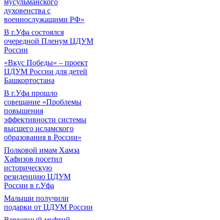
мусульманского
духовенства с
военнослужащими РФ»
В г.Уфа состоялся
очередной Пленум ЦДУМ
России
«Вкус Победы» – проект
ЦДУМ России для детей
Башкортостана
В г.Уфа прошло
совещание «Проблемы
повышения
эффективности системы
высшего исламского
образования в России»
Полковой имам Хамза
Хафизов посетил
историческую
резиденцию ЦДУМ
России в г.Уфа
Малыши получили
подарки от ЦДУМ России
Верховный муфтий