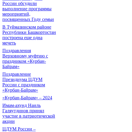
России обсудили
выполнение программы
мероприятий,
посвященных Году семьи
В Туймазинском районе
Республики Башкортостан
построена еще одна
мечеть
Поздравления
Верховному муфтию с
праздником «Курбан-
Байрам»
Поздравление
Президиума ЦДУМ
России с праздником
«Курбан-Байрам»
«Курбан-Байрам» – 2024
Имам-ахунд Наиль
Галяутдинов принял
участие в патриотической
акции
ЦДУМ России –