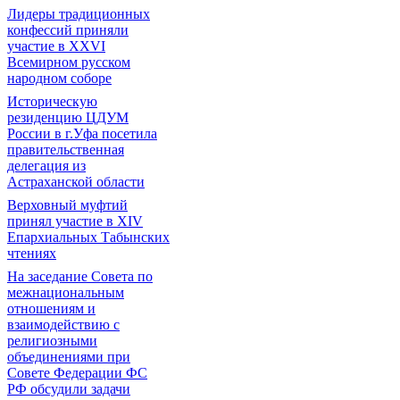
Лидеры традиционных
конфессий приняли
участие в XXVI
Всемирном русском
народном соборе
Историческую
резиденцию ЦДУМ
России в г.Уфа посетила
правительственная
делегация из
Астраханской области
Верховный муфтий
принял участие в ХIV
Епархиальных Табынских
чтениях
На заседание Совета по
межнациональным
отношениям и
взаимодействию с
религиозными
объединениями при
Совете Федерации ФС
РФ обсудили задачи