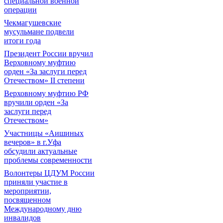
специальной военной
операции
Чекмагушевские
мусульмане подвели
итоги года
Президент России вручил
Верховному муфтию
орден «За заслуги перед
Отечеством» II степени
Верховному муфтию РФ
вручили орден «За
заслуги перед
Отечеством»
Участницы «Аишиных
вечеров» в г.Уфа
обсудили актуальные
проблемы современности
Волонтеры ЦДУМ России
приняли участие в
мероприятии,
посвященном
Международному дню
инвалидов