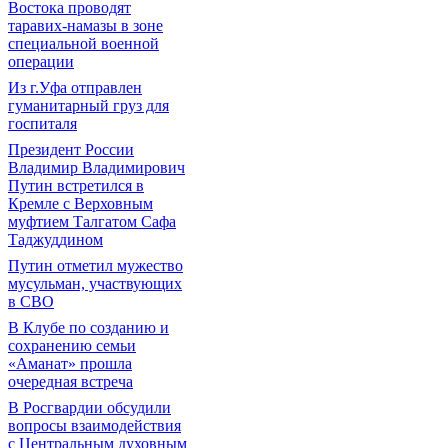
Востока проводят
таравих-намазы в зоне
специальной военной
операции
Из г.Уфа отправлен
гуманитарный груз для
госпиталя
Президент России
Владимир Владимирович
Путин встретился в
Кремле с Верховным
муфтием Талгатом Сафа
Таджуддином
Путин отметил мужество
мусульман, участвующих
в СВО
В Клубе по созданию и
сохранению семьи
«Аманат» прошла
очередная встреча
В Росгвардии обсудили
вопросы взаимодействия
с Центральным духовным