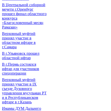
В Центральной соборной
мечети г.Оренбург
прошел финал областного
конкурса
«Благословенный месяц
Рамазан»
Верховный муфтий
принял участие в
областном ифтаре в
г.Самара
В г.Ульяновск прошел
областной ифтар
В г.Пермь состоялся
ифтар для участников
спецоперации
Верховный муфтий
принял участие в IХ
съезде Духовного
управления мусульман РТ
и в Республиканском
ифтаре в г.Казань
Имамы ДУМ Дальнего