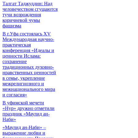
Талгат Таджуддин: Над
человечеством сгущаются
тучи возрождения
коричневой чумы
фашизма
В г.Уфа состоялась XV
Международная научно-
практическая
конференция «Идеалы и
ценности Ислама:
сохранение
традиционных духовно-
нравственных ценностей
в семье, укрепление
межрелигиозного и
межнационального мира
и согласия»
В уфимской мечети
«Нур» дружно отметили
праздник «Маулид ан-
Наби»
«Маулид ан-Наби» –
выражение любви и