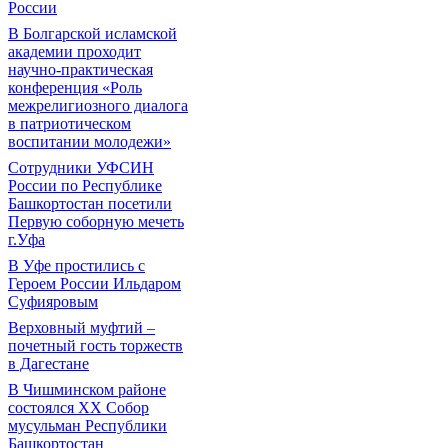
России
В Болгарской исламской
академии проходит
научно-практическая
конференция «Роль
межрелигиозного диалога
в патриотическом
воспитании молодежи»
Сотрудники УФСИН
России по Республике
Башкортостан посетили
Первую соборную мечеть
г.Уфа
В Уфе простились с
Героем России Ильдаром
Суфияровым
Верховный муфтий –
почетный гость торжеств
в Дагестане
В Чишминском районе
состоялся XX Собор
мусульман Республики
Башкортостан