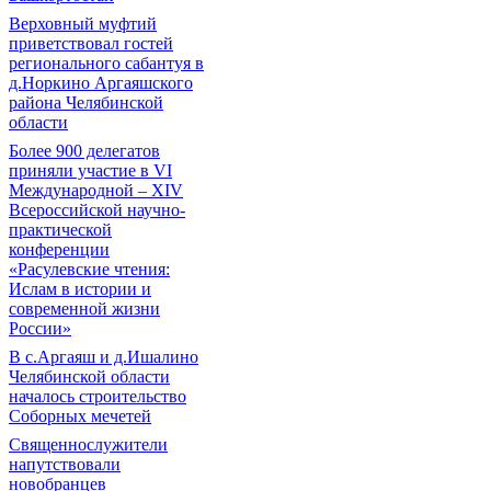
Верховный муфтий
приветствовал гостей
регионального сабантуя в
д.Норкино Аргаяшского
района Челябинской
области
Более 900 делегатов
приняли участие в VI
Международной – ХIV
Всероссийской научно-
практической
конференции
«Расулевские чтения:
Ислам в истории и
современной жизни
России»
В с.Аргаяш и д.Ишалино
Челябинской области
началось строительство
Соборных мечетей
Священнослужители
напутствовали
новобранцев