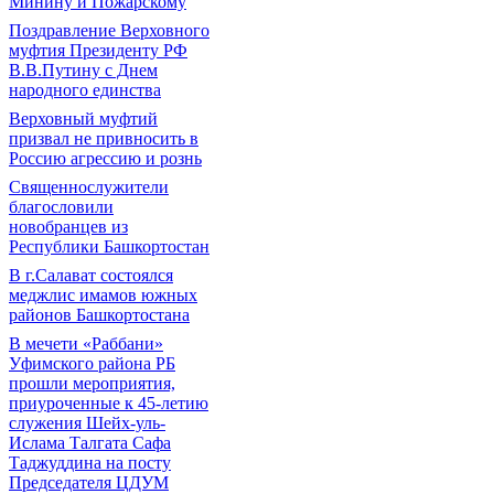
Минину и Пожарскому
Поздравление Верховного
муфтия Президенту РФ
В.В.Путину с Днем
народного единства
Верховный муфтий
призвал не привносить в
Россию агрессию и рознь
Священнослужители
благословили
новобранцев из
Республики Башкортостан
В г.Салават состоялся
меджлис имамов южных
районов Башкортостана
В мечети «Раббани»
Уфимского района РБ
прошли мероприятия,
приуроченные к 45-летию
служения Шейх-уль-
Ислама Талгата Сафа
Таджуддина на посту
Председателя ЦДУМ