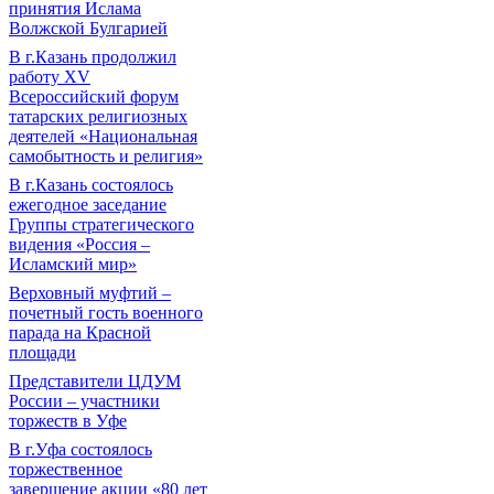
принятия Ислама
Волжской Булгарией
В г.Казань продолжил
работу XV
Всероссийский форум
татарских религиозных
деятелей «Национальная
самобытность и религия»
В г.Казань состоялось
ежегодное заседание
Группы стратегического
видения «Россия –
Исламский мир»
Верховный муфтий –
почетный гость военного
парада на Красной
площади
Представители ЦДУМ
России – участники
торжеств в Уфе
В г.Уфа состоялось
торжественное
завершение акции «80 лет