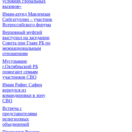
условиях глобальных
вызовов»
Имам-ахунд Мавлемзан
Сибгатуллин – участник
Всероссийского форума
Верховный муфтий
выступил на заседании
Совета при Главе РБ по
межнациональным
отношениям
Мусульмане
г.Октябрьский РБ
помогают семьям
участников СВО
Имам Рафис Сафин
вернулся из
командировки в зону
СВО
Встреча с
представителями
религиозных
объединений
Президент России