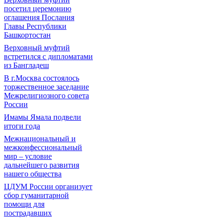
посетил церемонию
оглашения Послания
Главы Республики
Башкортостан
Верховный муфтий
встретился с дипломатами
из Бангладеш
В г.Москва состоялось
торжественное заседание
Межрелигиозного совета
России
Имамы Ямала подвели
итоги года
Межнациональный и
межконфессиональный
мир – условие
дальнейшего развития
нашего общества
ЦДУМ России организует
сбор гуманитарной
помощи для
пострадавших