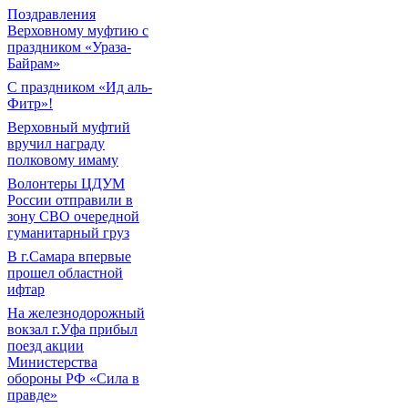
Поздравления
Верховному муфтию с
праздником «Ураза-
Байрам»
С праздником «Ид аль-
Фитр»!
Верховный муфтий
вручил награду
полковому имаму
Волонтеры ЦДУМ
России отправили в
зону СВО очередной
гуманитарный груз
В г.Самара впервые
прошел областной
ифтар
На железнодорожный
вокзал г.Уфа прибыл
поезд акции
Министерства
обороны РФ «Сила в
правде»