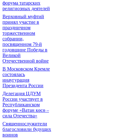
форума татарских
религиозных деятелей
Верховный муфтий
принял участие в
праздничном
торжественном
собрании,
посвященном 79-й
годовщине Победы в
Великой
Отечественной войне
В Московском Кремле
состоялась
инаугурация
Президента России
Делегация ЦДУМ
России участвует в
Республиканском
форуме «Ватан көсө –
сила Отечества»
Священнослужители
благословили будущих
воинов