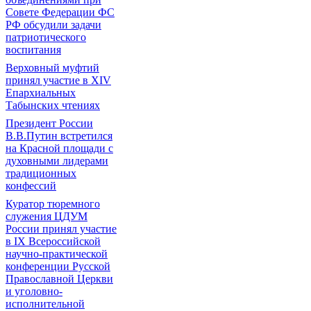
Совете Федерации ФС
РФ обсудили задачи
патриотического
воспитания
Верховный муфтий
принял участие в ХIV
Епархиальных
Табынских чтениях
Президент России
В.В.Путин встретился
на Красной площади с
духовными лидерами
традиционных
конфессий
Куратор тюремного
служения ЦДУМ
России принял участие
в IX Всероссийской
научно-практической
конференции Русской
Православной Церкви
и уголовно-
исполнительной