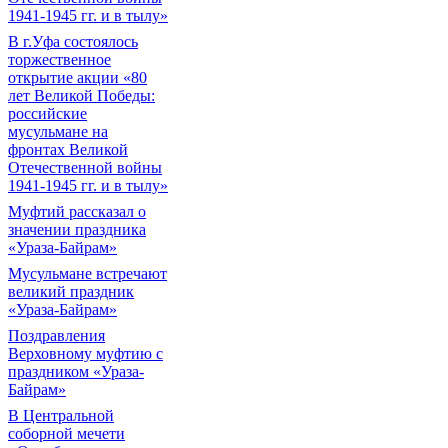
1941-1945 гг. и в тылу»
В г.Уфа состоялось
торжественное
открытие акции «80
лет Великой Победы:
российские
мусульмане на
фронтах Великой
Отечественной войны
1941-1945 гг. и в тылу»
Муфтий рассказал о
значении праздника
«Ураза-Байрам»
Мусульмане встречают
великий праздник
«Ураза-Байрам»
Поздравления
Верховному муфтию с
праздником «Ураза-
Байрам»
В Центральной
соборной мечети