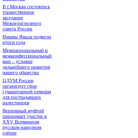
В г.Москва состоялось
торжественное
заседание
Межрелигиозного
совета России
Имамы Ямала подвели
итоги года
Межнациональный и
межконфессиональный
мир – условие
дальнейшего развития
нашего общества
ЦДУМ России
организует сбор
гуманитарной помощи
для пострадавших
палестинцев
Верховный муфтий
принимает участие в
XXV Всемирном
русском народном
соборе