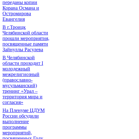
переданы копии
Корана Османа и
Остромирова
Евангелия
В г.Троицк
Челябинской области
прошли мероприятия,
посвященные памяти
Зайнуллы Расулева
В Челябинской
области проходит I
молодежный
межрелигиозный
(православно-
мусульманский)
тренинг «Урал –
территория мира и
согласия»
На Пленуме ЦДУМ
России обсудили
выполнение
программы
мероприятий,
посвященных Году