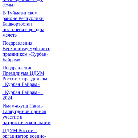
семьи
В Туймазинском
районе Республики
Башкортостан
построена еще одна
мечеть
Поздравления
Верховному муфтию с
праздником «Курбан-
Байрам»
Поздравление
Президиума ЦДУМ
России с праздником
«Курбан-Байрам»
«Курбан-Байрам» –
2024
Имам-ахунд Наиль
Галяутдинов принял
участие в
патриотической акции
ЦДУМ России –
организатор военно-