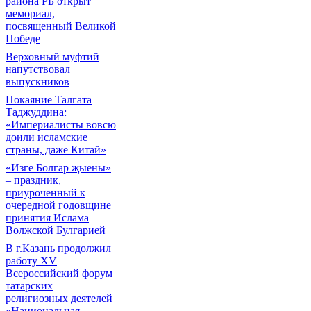
района РБ открыт
мемориал,
посвященный Великой
Победе
Верховный муфтий
напутствовал
выпускников
Покаяние Талгата
Таджуддина:
«Империалисты вовсю
доили исламские
страны, даже Китай»
«Изге Болгар җыены»
– праздник,
приуроченный к
очередной годовщине
принятия Ислама
Волжской Булгарией
В г.Казань продолжил
работу XV
Всероссийский форум
татарских
религиозных деятелей
«Национальная