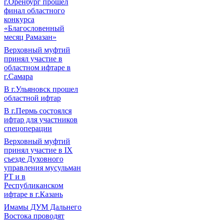
г.Оренбург прошел
финал областного
конкурса
«Благословенный
месяц Рамазан»
Верховный муфтий
принял участие в
областном ифтаре в
г.Самара
В г.Ульяновск прошел
областной ифтар
В г.Пермь состоялся
ифтар для участников
спецоперации
Верховный муфтий
принял участие в IХ
съезде Духовного
управления мусульман
РТ и в
Республиканском
ифтаре в г.Казань
Имамы ДУМ Дальнего
Востока проводят