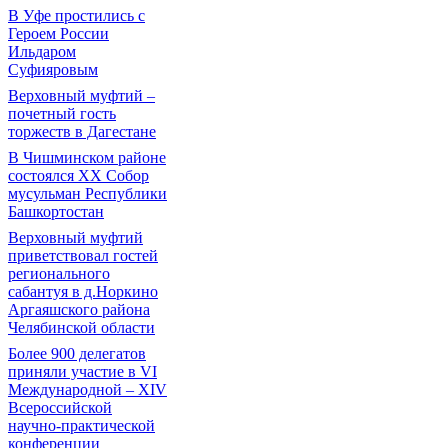
В Уфе простились с
Героем России
Ильдаром
Суфияровым
Верховный муфтий –
почетный гость
торжеств в Дагестане
В Чишминском районе
состоялся XX Собор
мусульман Республики
Башкортостан
Верховный муфтий
приветствовал гостей
регионального
сабантуя в д.Норкино
Аргаяшского района
Челябинской области
Более 900 делегатов
приняли участие в VI
Международной – ХIV
Всероссийской
научно-практической
конференции