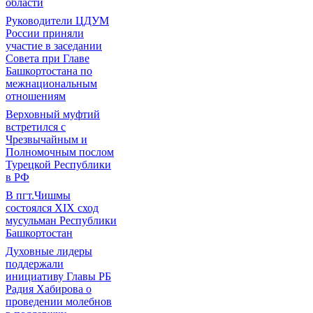
области
Руководители ЦДУМ
России приняли
участие в заседании
Совета при Главе
Башкортостана по
межнациональным
отношениям
Верховный муфтий
встретился с
Чрезвычайным и
Полномочным послом
Турецкой Республики
в РФ
В пгт.Чишмы
состоялся XIX сход
мусульман Республики
Башкортостан
Духовные лидеры
поддержали
инициативу Главы РБ
Радия Хабирова о
проведении молебнов