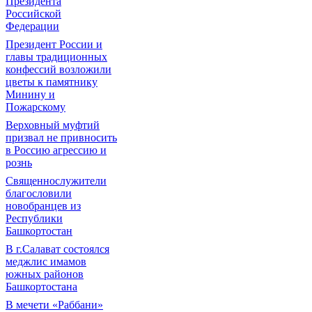
Президента
Российской
Федерации
Президент России и
главы традиционных
конфессий возложили
цветы к памятнику
Минину и
Пожарскому
Верховный муфтий
призвал не привносить
в Россию агрессию и
рознь
Священнослужители
благословили
новобранцев из
Республики
Башкортостан
В г.Салават состоялся
меджлис имамов
южных районов
Башкортостана
В мечети «Раббани»