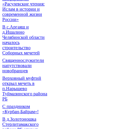
«Расулевские чтения:
Ислам в истории и
современной жизни
России»
В с.Аргаяш и
д.Ишалино
Челябинской области
началось
строительство
Соборных мечетей
Священнослужители
напутствовали
новобранцев
Верховный муфтий
открыл мечеть в
п.Нарышево
Туймазинского района
РБ
С праздником
«Курбан-Байрам»!
В д.Золотоношка
Стерлитамакского