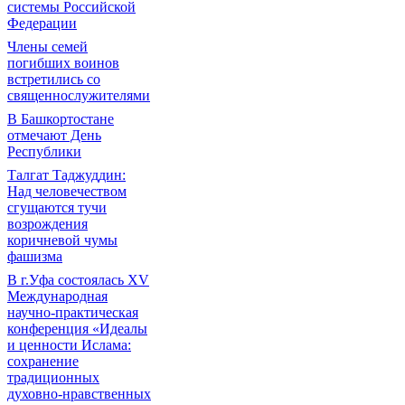
системы Российской
Федерации
Члены семей
погибших воинов
встретились со
священнослужителями
В Башкортостане
отмечают День
Республики
Талгат Таджуддин:
Над человечеством
сгущаются тучи
возрождения
коричневой чумы
фашизма
В г.Уфа состоялась XV
Международная
научно-практическая
конференция «Идеалы
и ценности Ислама:
сохранение
традиционных
духовно-нравственных