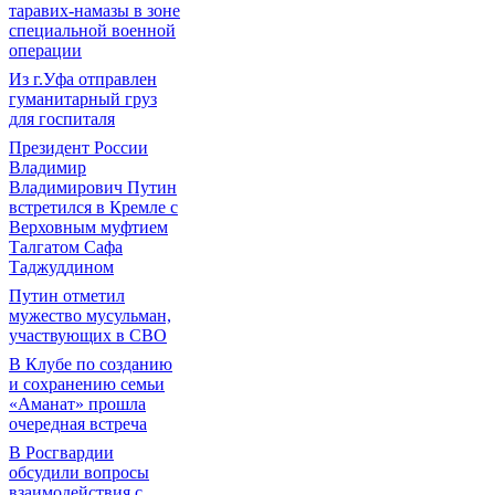
таравих-намазы в зоне
специальной военной
операции
Из г.Уфа отправлен
гуманитарный груз
для госпиталя
Президент России
Владимир
Владимирович Путин
встретился в Кремле с
Верховным муфтием
Талгатом Сафа
Таджуддином
Путин отметил
мужество мусульман,
участвующих в СВО
В Клубе по созданию
и сохранению семьи
«Аманат» прошла
очередная встреча
В Росгвардии
обсудили вопросы
взаимодействия с