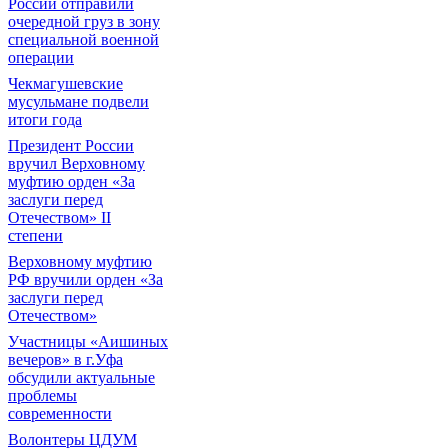
России отправили
очередной груз в зону
специальной военной
операции
Чекмагушевские
мусульмане подвели
итоги года
Президент России
вручил Верховному
муфтию орден «За
заслуги перед
Отечеством» II
степени
Верховному муфтию
РФ вручили орден «За
заслуги перед
Отечеством»
Участницы «Аишиных
вечеров» в г.Уфа
обсудили актуальные
проблемы
современности
Волонтеры ЦДУМ