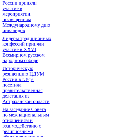
России приняли
участие в
мероприятии,
посвященном
Международному дню
инвалидов
Лидеры традиционных
конфессий приняли
участие в XXVI
Всемирном русском
народном соборе
Историческую
резиденцию ЦДУМ
России в г.Уфа
посетила
правительственная
делегация из
Астраханской области
На заседание Совета
по межнациональным
отношениям и
взаимодействию с
религиозными
объединениями при