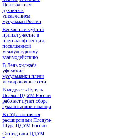
Центральным
духовным
управлением
мусульман России
Верховный муфтий
принял участие в
пресс-конференции,
посвященной
межкультурному
взаимодействию
В День хиджаба
уфимские
мусульманки плели
маскировочные сети
В медресе «Нуруль
Ислам» ЦДУМ России
работает пункт сбора
гуманитарной помощи
В г.Уфа состоялся
расширенный Пленум-
Шура ЦДУМ России
Сотрудники ЦДУМ