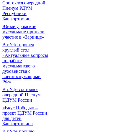
Состоялся очередной
Пленум РДУМ
Республики
Башкортостан
Юные уфимские
мусульмане приняли
участие в «Зарнице»
В г.Уфа прошел
круглый стол
«Актуальные вопросы
по работе
мусульманского
духовенства с
военнослужащими
РФ»
В г.Уфа состоялся
очередной Пленум
ЦДУМ России
«Вкус Победы» –
проект ЦДУМ России
для детей
Башкортостана
В г.Уфа прошло