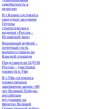
самобытность и
религия»
В г.Казань состоялось
ежегодное заседание
Группы
стратегического
видения «Россия –
Исламский мир»
Верховный муфтий –
почетный гость
военного парада на
Красной площади
Представители ЦДУМ
России – участники
торжеств в Уфе
В г.Уфа состоялось
торжественное
завершение акции «80
лет Великой Победы:
российские
мусульмане на
фронтах Великой
Отечественной войны