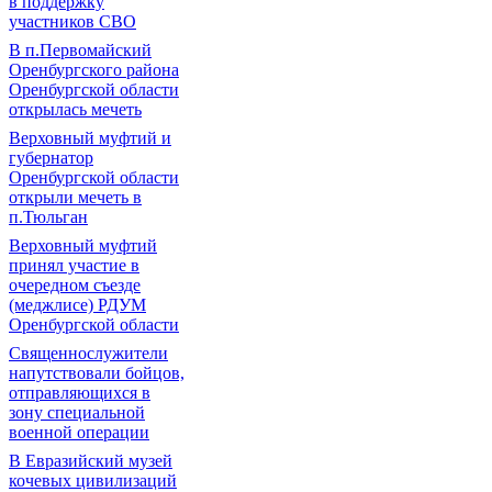
в поддержку
участников СВО
В п.Первомайский
Оренбургского района
Оренбургской области
открылась мечеть
Верховный муфтий и
губернатор
Оренбургской области
открыли мечеть в
п.Тюльган
Верховный муфтий
принял участие в
очередном съезде
(меджлисе) РДУМ
Оренбургской области
Священнослужители
напутствовали бойцов,
отправляющихся в
зону специальной
военной операции
В Евразийский музей
кочевых цивилизаций