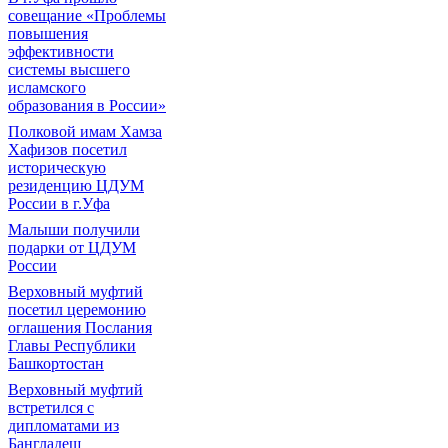
совещание «Проблемы
повышения
эффективности
системы высшего
исламского
образования в России»
Полковой имам Хамза
Хафизов посетил
историческую
резиденцию ЦДУМ
России в г.Уфа
Малыши получили
подарки от ЦДУМ
России
Верховный муфтий
посетил церемонию
оглашения Послания
Главы Республики
Башкортостан
Верховный муфтий
встретился с
дипломатами из
Бангладеш