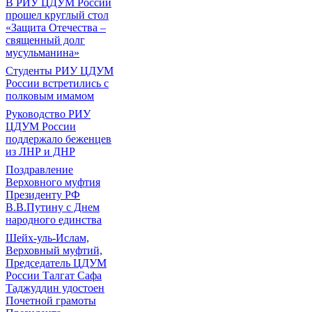
В РИУ ЦДУМ России
прошел круглый стол
«Защита Отечества –
священный долг
мусульманина»
Студенты РИУ ЦДУМ
России встретились с
полковым имамом
Руководство РИУ
ЦДУМ России
поддержало беженцев
из ЛНР и ДНР
Поздравление
Верховного муфтия
Президенту РФ
В.В.Путину с Днем
народного единства
Шейх-уль-Ислам,
Верховный муфтий,
Председатель ЦДУМ
России Талгат Сафа
Таджуддин удостоен
Почетной грамоты