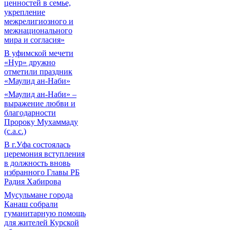
ценностей в семье,
укрепление
межрелигиозного и
межнационального
мира и согласия»
В уфимской мечети
«Нур» дружно
отметили праздник
«Маулид ан-Наби»
«Маулид ан-Наби» –
выражение любви и
благодарности
Пророку Мухаммаду
(с.а.с.)
В г.Уфа состоялась
церемония вступления
в должность вновь
избранного Главы РБ
Радия Хабирова
Мусульмане города
Канаш собрали
гуманитарную помощь
для жителей Курской