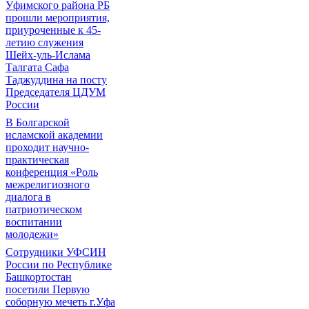
Уфимского района РБ
прошли мероприятия,
приуроченные к 45-
летию служения
Шейх-уль-Ислама
Талгата Сафа
Таджуддина на посту
Председателя ЦДУМ
России
В Болгарской
исламской академии
проходит научно-
практическая
конференция «Роль
межрелигиозного
диалога в
патриотическом
воспитании
молодежи»
Сотрудники УФСИН
России по Республике
Башкортостан
посетили Первую
соборную мечеть г.Уфа