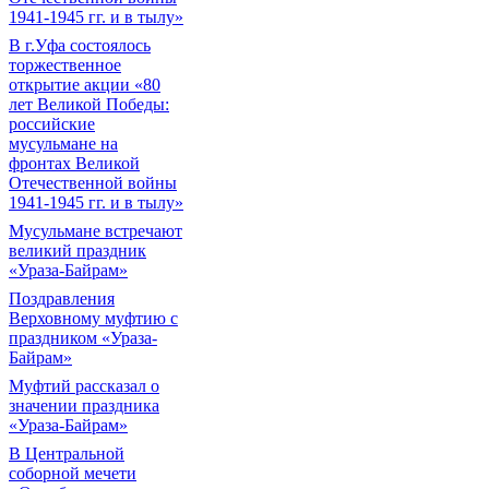
1941-1945 гг. и в тылу»
В г.Уфа состоялось
торжественное
открытие акции «80
лет Великой Победы:
российские
мусульмане на
фронтах Великой
Отечественной войны
1941-1945 гг. и в тылу»
Мусульмане встречают
великий праздник
«Ураза-Байрам»
Поздравления
Верховному муфтию с
праздником «Ураза-
Байрам»
Муфтий рассказал о
значении праздника
«Ураза-Байрам»
В Центральной
соборной мечети