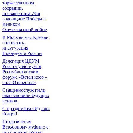
торжественном
собрании,
посвященном 79-й
годовщине Победы в
Великой
Отечественной войне
В Московском Кремле
состоялась
инаугурация
Президента России
Делегация ЦДУМ
России участвует в
Республиканском
форуме «Ватан көсө –
сила Отечества»
Священнослужители
благословили будущих
воинов
С праздником «Ид аль-
Фитр»!
Поздравления
Верховному муфтию с
праздником «Ураза-