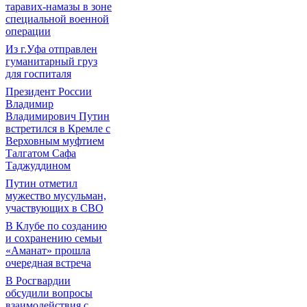
таравих-намазы в зоне
специальной военной
операции
Из г.Уфа отправлен
гуманитарный груз
для госпиталя
Президент России
Владимир
Владимирович Путин
встретился в Кремле с
Верховным муфтием
Талгатом Сафа
Таджуддином
Путин отметил
мужество мусульман,
участвующих в СВО
В Клубе по созданию
и сохранению семьи
«Аманат» прошла
очередная встреча
В Росгвардии
обсудили вопросы
взаимодействия с