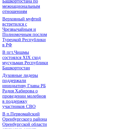
Башкортостана по
межнациональным
отношениям
Верховный муфтий
встретился с
Чрезвычайным и
Полномочным послом
Турецкой Республики
в РФ
В пгт.Чишмы
состоялся XIX сход
мусульман Республики
Башкортостан
Духовные лидеры
поддержали
инициативу Главы РБ
Радия Хабирова о
проведении молебнов
в поддержку
участников СВО
В п.Первомайский
Оренбургского района
Оренбургской области