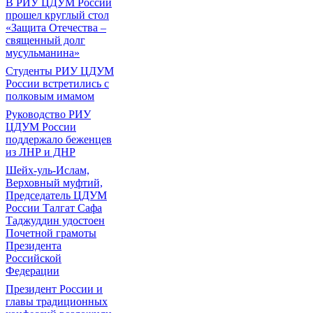
В РИУ ЦДУМ России
прошел круглый стол
«Защита Отечества –
священный долг
мусульманина»
Студенты РИУ ЦДУМ
России встретились с
полковым имамом
Руководство РИУ
ЦДУМ России
поддержало беженцев
из ЛНР и ДНР
Шейх-уль-Ислам,
Верховный муфтий,
Председатель ЦДУМ
России Талгат Сафа
Таджуддин удостоен
Почетной грамоты
Президента
Российской
Федерации
Президент России и
главы традиционных