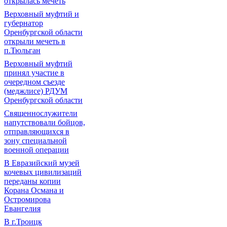
открылась мечеть
Верховный муфтий и
губернатор
Оренбургской области
открыли мечеть в
п.Тюльган
Верховный муфтий
принял участие в
очередном съезде
(меджлисе) РДУМ
Оренбургской области
Священнослужители
напутствовали бойцов,
отправляющихся в
зону специальной
военной операции
В Евразийский музей
кочевых цивилизаций
переданы копии
Корана Османа и
Остромирова
Евангелия
В г.Троицк