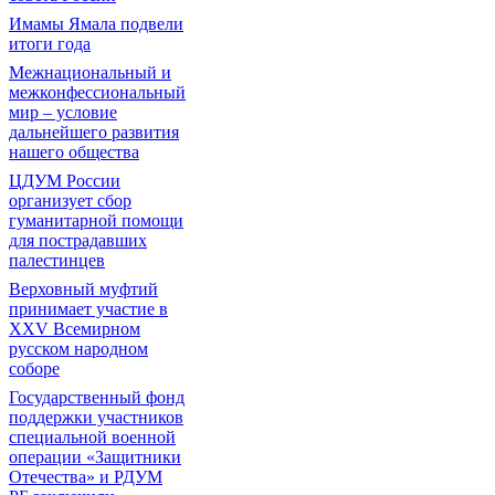
Имамы Ямала подвели
итоги года
Межнациональный и
межконфессиональный
мир – условие
дальнейшего развития
нашего общества
ЦДУМ России
организует сбор
гуманитарной помощи
для пострадавших
палестинцев
Верховный муфтий
принимает участие в
XXV Всемирном
русском народном
соборе
Государственный фонд
поддержки участников
специальной военной
операции «Защитники
Отечества» и РДУМ