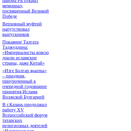
района РБ открыт
мемориал,
посвященный Великой
Победе
Верховный муфтий
напутствовал
выпускников
Покаяние Талгата
Таджуддина:
«Империалисты вовсю
доили исламские
страны, даже Китай»
«Изге Болгар җыены»
– праздник,
приуроченный к
очередной годовщине
принятия Ислама
Волжской Булгарией
В г.Казань продолжил
работу XV
Всероссийский форум
татарских
религиозных деятелей
«Национальная