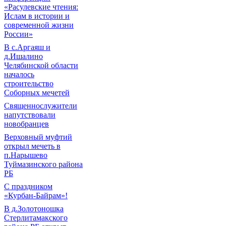
«Расулевские чтения:
Ислам в истории и
современной жизни
России»
В с.Аргаяш и
д.Ишалино
Челябинской области
началось
строительство
Соборных мечетей
Священнослужители
напутствовали
новобранцев
Верховный муфтий
открыл мечеть в
п.Нарышево
Туймазинского района
РБ
С праздником
«Курбан-Байрам»!
В д.Золотоношка
Стерлитамакского