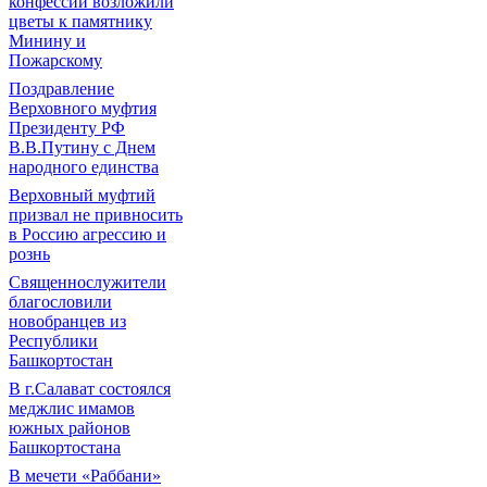
конфессий возложили
цветы к памятнику
Минину и
Пожарскому
Поздравление
Верховного муфтия
Президенту РФ
В.В.Путину с Днем
народного единства
Верховный муфтий
призвал не привносить
в Россию агрессию и
рознь
Священнослужители
благословили
новобранцев из
Республики
Башкортостан
В г.Салават состоялся
меджлис имамов
южных районов
Башкортостана
В мечети «Раббани»