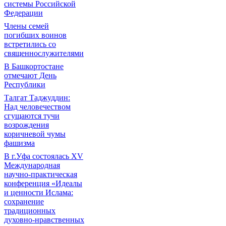
системы Российской
Федерации
Члены семей
погибших воинов
встретились со
священнослужителями
В Башкортостане
отмечают День
Республики
Талгат Таджуддин:
Над человечеством
сгущаются тучи
возрождения
коричневой чумы
фашизма
В г.Уфа состоялась XV
Международная
научно-практическая
конференция «Идеалы
и ценности Ислама:
сохранение
традиционных
духовно-нравственных