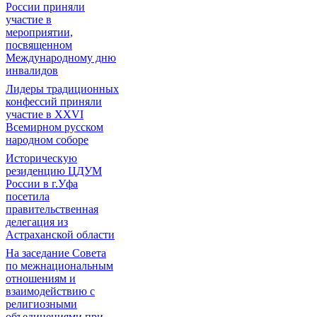
России приняли
участие в
мероприятии,
посвященном
Международному дню
инвалидов
Лидеры традиционных
конфессий приняли
участие в XXVI
Всемирном русском
народном соборе
Историческую
резиденцию ЦДУМ
России в г.Уфа
посетила
правительственная
делегация из
Астраханской области
На заседание Совета
по межнациональным
отношениям и
взаимодействию с
религиозными
объединениями при