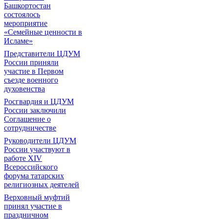
Башкортостан
состоялось
мероприятие
«Семейные ценности в
Исламе»
Представители ЦДУМ
России приняли
участие в Первом
съезде военного
духовенства
Росгвардия и ЦДУМ
России заключили
Соглашение о
сотрудничестве
Руководители ЦДУМ
России участвуют в
работе XIV
Всероссийского
форума татарских
религиозных деятелей
Верховный муфтий
принял участие в
праздничном