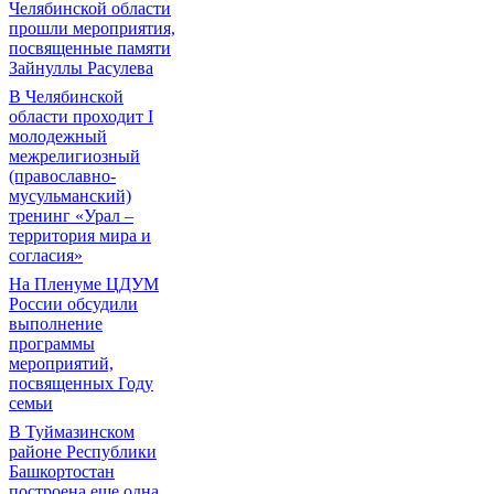
Челябинской области
прошли мероприятия,
посвященные памяти
Зайнуллы Расулева
В Челябинской
области проходит I
молодежный
межрелигиозный
(православно-
мусульманский)
тренинг «Урал –
территория мира и
согласия»
На Пленуме ЦДУМ
России обсудили
выполнение
программы
мероприятий,
посвященных Году
семьи
В Туймазинском
районе Республики
Башкортостан
построена еще одна