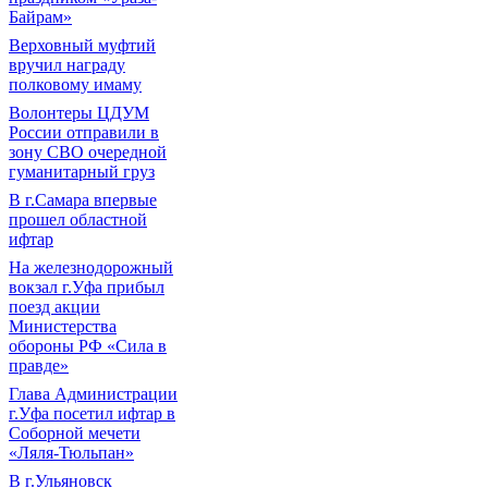
Байрам»
Верховный муфтий
вручил награду
полковому имаму
Волонтеры ЦДУМ
России отправили в
зону СВО очередной
гуманитарный груз
В г.Самара впервые
прошел областной
ифтар
На железнодорожный
вокзал г.Уфа прибыл
поезд акции
Министерства
обороны РФ «Сила в
правде»
Глава Администрации
г.Уфа посетил ифтар в
Соборной мечети
«Ляля-Тюльпан»
В г.Ульяновск