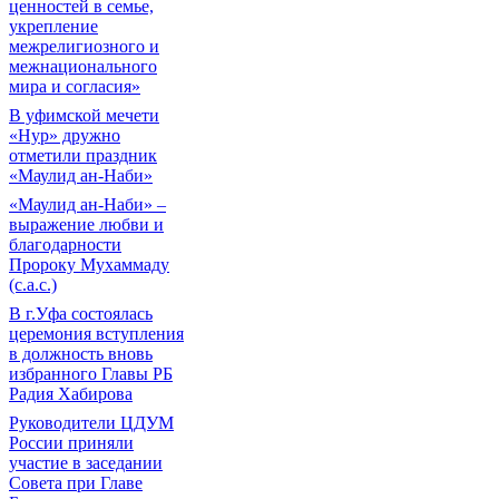
ценностей в семье,
укрепление
межрелигиозного и
межнационального
мира и согласия»
В уфимской мечети
«Нур» дружно
отметили праздник
«Маулид ан-Наби»
«Маулид ан-Наби» –
выражение любви и
благодарности
Пророку Мухаммаду
(с.а.с.)
В г.Уфа состоялась
церемония вступления
в должность вновь
избранного Главы РБ
Радия Хабирова
Руководители ЦДУМ
России приняли
участие в заседании
Совета при Главе