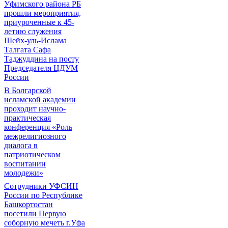
Уфимского района РБ
прошли мероприятия,
приуроченные к 45-
летию служения
Шейх-уль-Ислама
Талгата Сафа
Таджуддина на посту
Председателя ЦДУМ
России
В Болгарской
исламской академии
проходит научно-
практическая
конференция «Роль
межрелигиозного
диалога в
патриотическом
воспитании
молодежи»
Сотрудники УФСИН
России по Республике
Башкортостан
посетили Первую
соборную мечеть г.Уфа