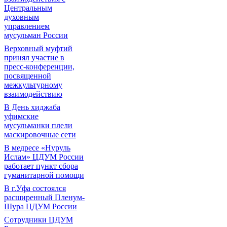
Центральным
духовным
управлением
мусульман России
Верховный муфтий
принял участие в
пресс-конференции,
посвященной
межкультурному
взаимодействию
В День хиджаба
уфимские
мусульманки плели
маскировочные сети
В медресе «Нуруль
Ислам» ЦДУМ России
работает пункт сбора
гуманитарной помощи
В г.Уфа состоялся
расширенный Пленум-
Шура ЦДУМ России
Сотрудники ЦДУМ