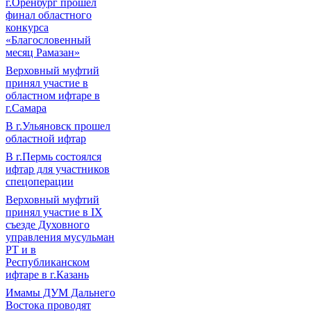
г.Оренбург прошел
финал областного
конкурса
«Благословенный
месяц Рамазан»
Верховный муфтий
принял участие в
областном ифтаре в
г.Самара
В г.Ульяновск прошел
областной ифтар
В г.Пермь состоялся
ифтар для участников
спецоперации
Верховный муфтий
принял участие в IХ
съезде Духовного
управления мусульман
РТ и в
Республиканском
ифтаре в г.Казань
Имамы ДУМ Дальнего
Востока проводят