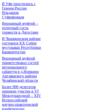
В Уфе простились с
Героем России
Ильдаром
Суфияровым
Верховный муфтий –
почетный гость
торжеств в Дагестане
В Чишминском районе
состоялся XX Собор
мусульман Республики
Башкортостан
Верховный муфтий
приветствовал гостей
регионального
сабантуя в д.Норкино
Аргаяшского района
Челябинской области
Более 900 делегатов
приняли участие в VI
Международной – ХIV
Всероссийской
научно-практической
конференции