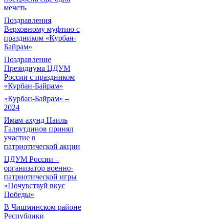
мечеть
Поздравления
Верховному муфтию с
праздником «Курбан-
Байрам»
Поздравление
Президиума ЦДУМ
России с праздником
«Курбан-Байрам»
«Курбан-Байрам» –
2024
Имам-ахунд Наиль
Галяутдинов принял
участие в
патриотической акции
ЦДУМ России –
организатор военно-
патриотической игры
«Почувствуй вкус
Победы»
В Чишминском районе
Республики