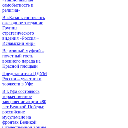
самобытность и
религия»
В г.Казань состоялось
ежегодное заседание
Группы
стратегического
видения «Россия –
Исламский мир»
Верховный муфтий –
почетный гость
военного парада на
Красной площади
Представители ЦДУМ
России – участники
торжеств в Уфе
В г.Уфа состоялось
торжественное
завершение акции «80
лет Великой Победы:
российские
мусульмане на
фронтах Великой
Отечественной войны