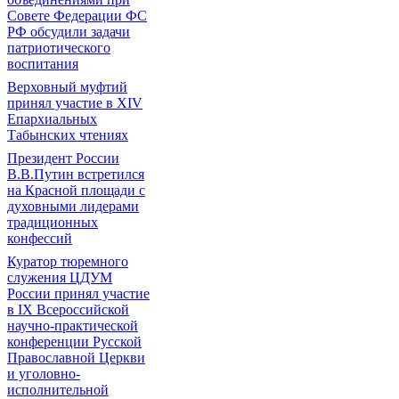
Совете Федерации ФС
РФ обсудили задачи
патриотического
воспитания
Верховный муфтий
принял участие в ХIV
Епархиальных
Табынских чтениях
Президент России
В.В.Путин встретился
на Красной площади с
духовными лидерами
традиционных
конфессий
Куратор тюремного
служения ЦДУМ
России принял участие
в IX Всероссийской
научно-практической
конференции Русской
Православной Церкви
и уголовно-
исполнительной