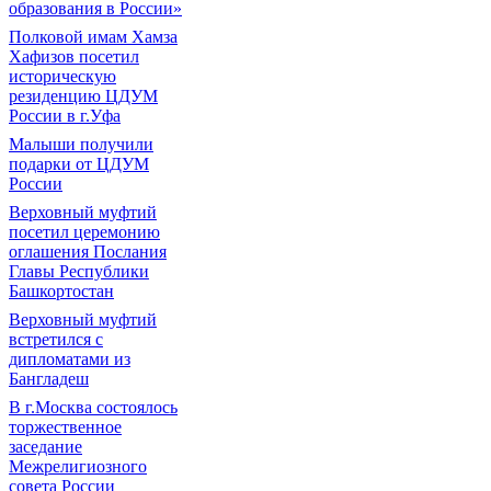
образования в России»
Полковой имам Хамза
Хафизов посетил
историческую
резиденцию ЦДУМ
России в г.Уфа
Малыши получили
подарки от ЦДУМ
России
Верховный муфтий
посетил церемонию
оглашения Послания
Главы Республики
Башкортостан
Верховный муфтий
встретился с
дипломатами из
Бангладеш
В г.Москва состоялось
торжественное
заседание
Межрелигиозного
совета России