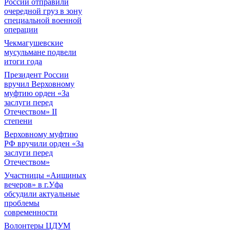
России отправили
очередной груз в зону
специальной военной
операции
Чекмагушевские
мусульмане подвели
итоги года
Президент России
вручил Верховному
муфтию орден «За
заслуги перед
Отечеством» II
степени
Верховному муфтию
РФ вручили орден «За
заслуги перед
Отечеством»
Участницы «Аишиных
вечеров» в г.Уфа
обсудили актуальные
проблемы
современности
Волонтеры ЦДУМ