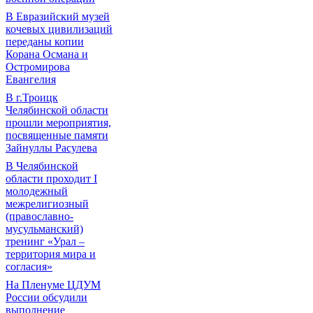
В Евразийский музей
кочевых цивилизаций
переданы копии
Корана Османа и
Остромирова
Евангелия
В г.Троицк
Челябинской области
прошли мероприятия,
посвященные памяти
Зайнуллы Расулева
В Челябинской
области проходит I
молодежный
межрелигиозный
(православно-
мусульманский)
тренинг «Урал –
территория мира и
согласия»
На Пленуме ЦДУМ
России обсудили
выполнение