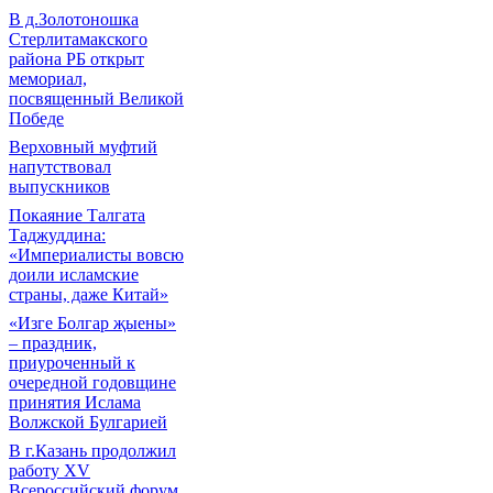
В д.Золотоношка
Стерлитамакского
района РБ открыт
мемориал,
посвященный Великой
Победе
Верховный муфтий
напутствовал
выпускников
Покаяние Талгата
Таджуддина:
«Империалисты вовсю
доили исламские
страны, даже Китай»
«Изге Болгар җыены»
– праздник,
приуроченный к
очередной годовщине
принятия Ислама
Волжской Булгарией
В г.Казань продолжил
работу XV
Всероссийский форум