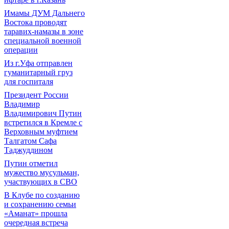
Имамы ДУМ Дальнего
Востока проводят
таравих-намазы в зоне
специальной военной
операции
Из г.Уфа отправлен
гуманитарный груз
для госпиталя
Президент России
Владимир
Владимирович Путин
встретился в Кремле с
Верховным муфтием
Талгатом Сафа
Таджуддином
Путин отметил
мужество мусульман,
участвующих в СВО
В Клубе по созданию
и сохранению семьи
«Аманат» прошла
очередная встреча