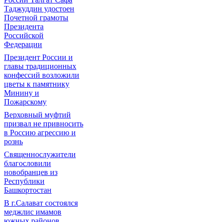
Таджуддин удостоен
Почетной грамоты
Президента
Российской
Федерации
Президент России и
главы традиционных
конфессий возложили
цветы к памятнику
Минину и
Пожарскому
Верховный муфтий
призвал не привносить
в Россию агрессию и
рознь
Священнослужители
благословили
новобранцев из
Республики
Башкортостан
В г.Салават состоялся
меджлис имамов
южных районов