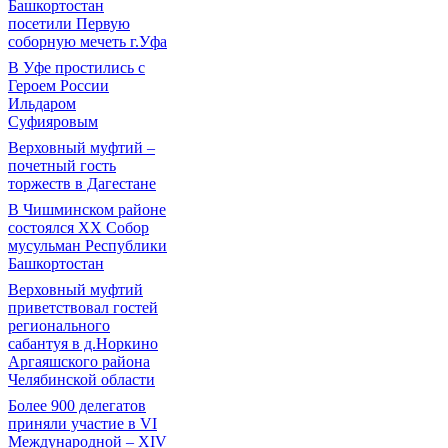
Башкортостан
посетили Первую
соборную мечеть г.Уфа
В Уфе простились с
Героем России
Ильдаром
Суфияровым
Верховный муфтий –
почетный гость
торжеств в Дагестане
В Чишминском районе
состоялся XX Собор
мусульман Республики
Башкортостан
Верховный муфтий
приветствовал гостей
регионального
сабантуя в д.Норкино
Аргаяшского района
Челябинской области
Более 900 делегатов
приняли участие в VI
Международной – ХIV