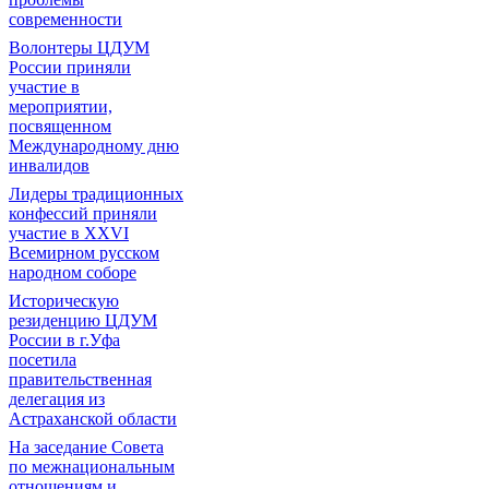
современности
Волонтеры ЦДУМ
России приняли
участие в
мероприятии,
посвященном
Международному дню
инвалидов
Лидеры традиционных
конфессий приняли
участие в XXVI
Всемирном русском
народном соборе
Историческую
резиденцию ЦДУМ
России в г.Уфа
посетила
правительственная
делегация из
Астраханской области
На заседание Совета
по межнациональным
отношениям и