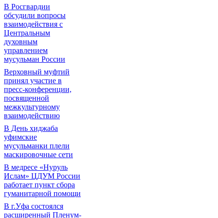
В Росгвардии
обсудили вопросы
взаимодействия с
Центральным
духовным
управлением
мусульман России
Верховный муфтий
принял участие в
пресс-конференции,
посвященной
межкультурному
взаимодействию
В День хиджаба
уфимские
мусульманки плели
маскировочные сети
В медресе «Нуруль
Ислам» ЦДУМ России
работает пункт сбора
гуманитарной помощи
В г.Уфа состоялся
расширенный Пленум-