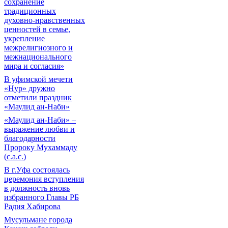
сохранение
традиционных
духовно-нравственных
ценностей в семье,
укрепление
межрелигиозного и
межнационального
мира и согласия»
В уфимской мечети
«Нур» дружно
отметили праздник
«Маулид ан-Наби»
«Маулид ан-Наби» –
выражение любви и
благодарности
Пророку Мухаммаду
(с.а.с.)
В г.Уфа состоялась
церемония вступления
в должность вновь
избранного Главы РБ
Радия Хабирова
Мусульмане города