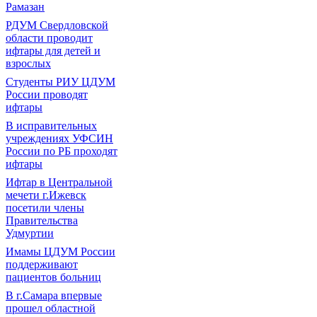
Рамазан
РДУМ Свердловской
области проводит
ифтары для детей и
взрослых
Студенты РИУ ЦДУМ
России проводят
ифтары
В исправительных
учреждениях УФСИН
России по РБ проходят
ифтары
Ифтар в Центральной
мечети г.Ижевск
посетили члены
Правительства
Удмуртии
Имамы ЦДУМ России
поддерживают
пациентов больниц
В г.Самара впервые
прошел областной