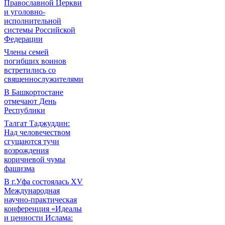
Православной Церкви
и уголовно-
исполнительной
системы Российской
Федерации
Члены семей
погибших воинов
встретились со
священнослужителями
В Башкортостане
отмечают День
Республики
Талгат Таджуддин:
Над человечеством
сгущаются тучи
возрождения
коричневой чумы
фашизма
В г.Уфа состоялась XV
Международная
научно-практическая
конференция «Идеалы
и ценности Ислама: