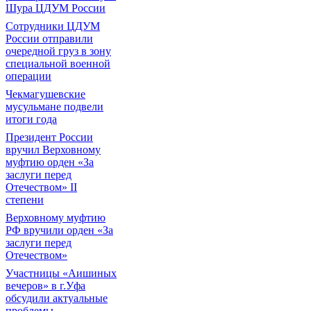
Шура ЦДУМ России
Сотрудники ЦДУМ
России отправили
очередной груз в зону
специальной военной
операции
Чекмагушевские
мусульмане подвели
итоги года
Президент России
вручил Верховному
муфтию орден «За
заслуги перед
Отечеством» II
степени
Верховному муфтию
РФ вручили орден «За
заслуги перед
Отечеством»
Участницы «Аишиных
вечеров» в г.Уфа
обсудили актуальные
проблемы