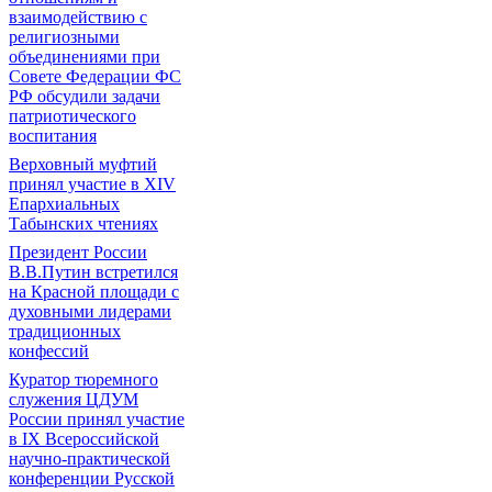
взаимодействию с
религиозными
объединениями при
Совете Федерации ФС
РФ обсудили задачи
патриотического
воспитания
Верховный муфтий
принял участие в ХIV
Епархиальных
Табынских чтениях
Президент России
В.В.Путин встретился
на Красной площади с
духовными лидерами
традиционных
конфессий
Куратор тюремного
служения ЦДУМ
России принял участие
в IX Всероссийской
научно-практической
конференции Русской