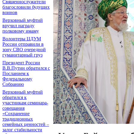
Священнослужители
благословили будущих
воинов
Верховный муфтий
вручил награду
полковому имаму
Волонтеры ЦДУМ
России отправили в
зону СВО очередной
гуманитарный груз
Президент России
В.В.Путин обратился с
Посланием к
Федеральному
Собранию
Верховный муфтий
обратился к
участникам семинара-
совещания
«Сохранение
традиционных
семейных ценностей –
залог стабильности