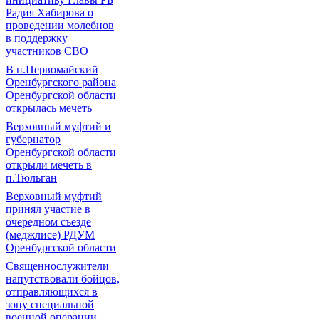
Радия Хабирова о
проведении молебнов
в поддержку
участников СВО
В п.Первомайский
Оренбургского района
Оренбургской области
открылась мечеть
Верховный муфтий и
губернатор
Оренбургской области
открыли мечеть в
п.Тюльган
Верховный муфтий
принял участие в
очередном съезде
(меджлисе) РДУМ
Оренбургской области
Священнослужители
напутствовали бойцов,
отправляющихся в
зону специальной
военной операции