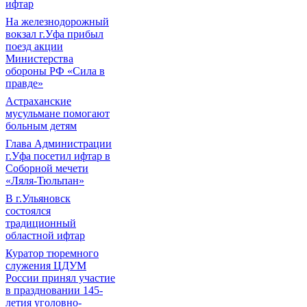
ифтар
На железнодорожный
вокзал г.Уфа прибыл
поезд акции
Министерства
обороны РФ «Сила в
правде»
Астраханские
мусульмане помогают
больным детям
Глава Администрации
г.Уфа посетил ифтар в
Соборной мечети
«Ляля-Тюльпан»
В г.Ульяновск
состоялся
традиционный
областной ифтар
Куратор тюремного
служения ЦДУМ
России принял участие
в праздновании 145-
летия уголовно-