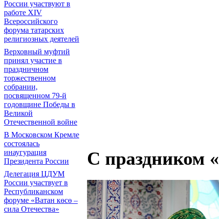
России участвуют в
работе XIV
Всероссийского
форума татарских
религиозных деятелей
Верховный муфтий
принял участие в
праздничном
торжественном
собрании,
посвященном 79-й
годовщине Победы в
Великой
Отечественной войне
В Московском Кремле
состоялась
инаугурация
С праздником 
Президента России
Делегация ЦДУМ
России участвует в
Республиканском
форуме «Ватан көсө –
сила Отечества»