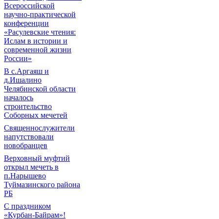
Всероссийской
научно-практической
конференции
«Расулевские чтения:
Ислам в истории и
современной жизни
России»
В с.Аргаяш и
д.Ишалино
Челябинской области
началось
строительство
Соборных мечетей
Священнослужители
напутствовали
новобранцев
Верховный муфтий
открыл мечеть в
п.Нарышево
Туймазинского района
РБ
С праздником
«Курбан-Байрам»!