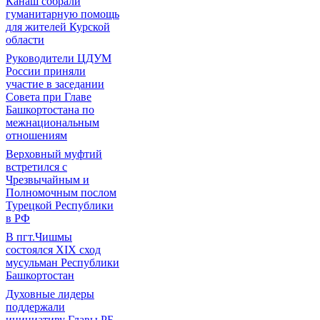
Канаш собрали
гуманитарную помощь
для жителей Курской
области
Руководители ЦДУМ
России приняли
участие в заседании
Совета при Главе
Башкортостана по
межнациональным
отношениям
Верховный муфтий
встретился с
Чрезвычайным и
Полномочным послом
Турецкой Республики
в РФ
В пгт.Чишмы
состоялся XIX сход
мусульман Республики
Башкортостан
Духовные лидеры
поддержали
инициативу Главы РБ