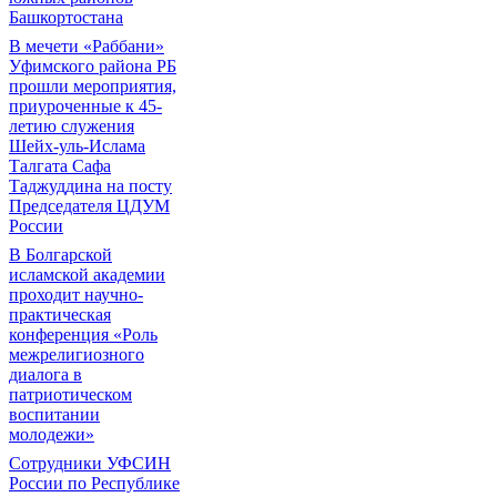
Башкортостана
В мечети «Раббани»
Уфимского района РБ
прошли мероприятия,
приуроченные к 45-
летию служения
Шейх-уль-Ислама
Талгата Сафа
Таджуддина на посту
Председателя ЦДУМ
России
В Болгарской
исламской академии
проходит научно-
практическая
конференция «Роль
межрелигиозного
диалога в
патриотическом
воспитании
молодежи»
Сотрудники УФСИН
России по Республике