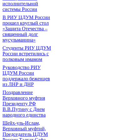
исполнительной
системы России
В РИУ ЦДУМ России
прошел круглый стол
«Защита Отечества –
священный долг
мусульманина»
Студенты РИУ ЦДУМ
России встретились с
полковым имамом
Руководство РИУ
ЦДУМ России
поддержало беженцев
из ЛНР и ДНР
Поздравление
Верховного муфтия
Президенту РФ
В.В.Путину с Днем
народного единства
Шейх-уль-Ислам,
Верховный муфтий,
Председатель ЦДУМ
России Талгат Сафа