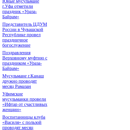
Юные мусульмане
г.Уфа отметили
праздник «Ураза-
Байрам»
Представитель ЦДУМ
России в Чувашской
Республике провел
праздничное
богослужение
Поздравления
Верховному муфтию с
праздником «Ураза-
Байрам»
Мусульмане г.Канаш
дружно проводят
месяц Рамазан
Уфимские
мусульманки провели
«Ифтар от счастливых
женщин»
Воспитанницы клуба
«Василя» с пользой
проводят месяц