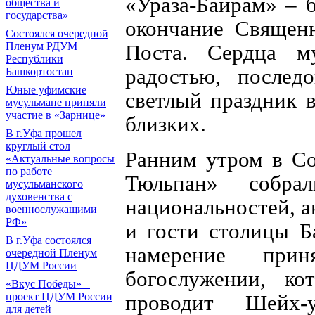
«Ураза-Байрам» – 
общества и
государства»
окончание Священн
Состоялся очередной
Поста. Сердца м
Пленум РДУМ
Республики
радостью, послед
Башкортостан
Юные уфимские
светлый праздник 
мусульмане приняли
участие в «Зарнице»
близких.
В г.Уфа прошел
круглый стол
Ранним утром в Со
«Актуальные вопросы
по работе
Тюльпан» собра
мусульманского
духовенства с
национальностей, а
военнослужащими
РФ»
и гости столицы Б
В г.Уфа состоялся
намерение при
очередной Пленум
ЦДУМ России
богослужении, к
«Вкус Победы» –
проводит Шейх-
проект ЦДУМ России
для детей