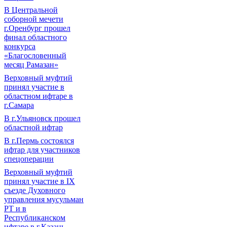
В Центральной
соборной мечети
г.Оренбург прошел
финал областного
конкурса
«Благословенный
месяц Рамазан»
Верховный муфтий
принял участие в
областном ифтаре в
г.Самара
В г.Ульяновск прошел
областной ифтар
В г.Пермь состоялся
ифтар для участников
спецоперации
Верховный муфтий
принял участие в IХ
съезде Духовного
управления мусульман
РТ и в
Республиканском
ифтаре в г.Казань