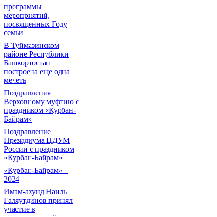
программы
мероприятий,
посвященных Году
семьи
В Туймазинском
районе Республики
Башкортостан
построена еще одна
мечеть
Поздравления
Верховному муфтию с
праздником «Курбан-
Байрам»
Поздравление
Президиума ЦДУМ
России с праздником
«Курбан-Байрам»
«Курбан-Байрам» –
2024
Имам-ахунд Наиль
Галяутдинов принял
участие в