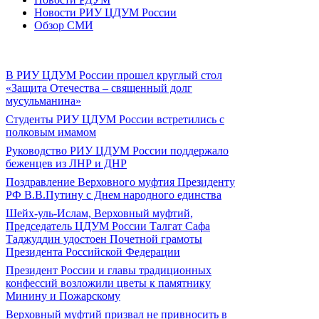
Новости РИУ ЦДУМ России
Обзор СМИ
В РИУ ЦДУМ России прошел круглый стол
«Защита Отечества – священный долг
мусульманина»
Студенты РИУ ЦДУМ России встретились с
полковым имамом
Руководство РИУ ЦДУМ России поддержало
беженцев из ЛНР и ДНР
Поздравление Верховного муфтия Президенту
РФ В.В.Путину с Днем народного единства
Шейх-уль-Ислам, Верховный муфтий,
Председатель ЦДУМ России Талгат Сафа
Таджуддин удостоен Почетной грамоты
Президента Российской Федерации
Президент России и главы традиционных
конфессий возложили цветы к памятнику
Минину и Пожарскому
Верховный муфтий призвал не привносить в