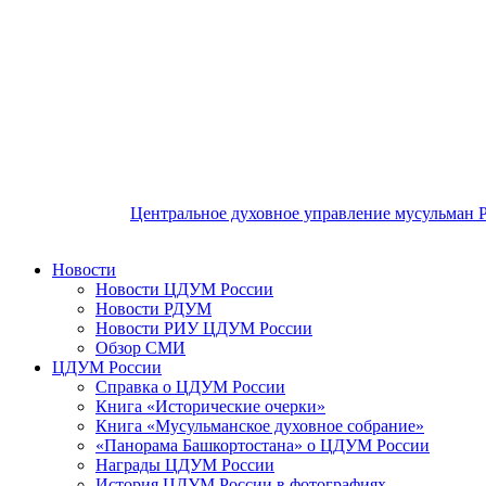
Центральное духовное управление мусульман 
Новости
Новости ЦДУМ России
Новости РДУМ
Новости РИУ ЦДУМ России
Обзор СМИ
ЦДУМ России
Справка о ЦДУМ России
Книга «Исторические очерки»
Книга «Мусульманское духовное собрание»
«Панорама Башкортостана» о ЦДУМ России
Награды ЦДУМ России
История ЦДУМ России в фотографиях