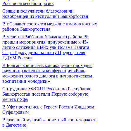
Россию агрессию и рознь
Священнослужители благословили
новобранцев из Республики Башкортостан
В г.Салават состоялся меджлис имамов южных
районов Башкортостана
В мечети «Раббани» Уфимского района РБ
прошли мероприятия, приуроченные к 45-
летию служения Шейх-уль-Ислама Талгата
Сафа Таджуддина на посту Председателя
ЦДУМ России
В Болгарской исламской академии проходит
научно-практическая конференция «Роль
межрелигиозного диалога в патриотическом
воспитании молодежи»
Сотрудники УФСИН России по Республике
Башкортостан посетили Первую соборную
мечеть г.Уфа
В Уфе простились с Героем России Ильдаром
Суфияровым
Верховный муфтий – почетный гость торжеств
в Дагестане