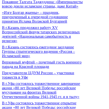
Покаяние Талгата Таджуддина: «Империалисты
вовсю доили исламские страны, даже Китай»
«Изге Болгар җыены» – праздник,
приуроченный к очередной годовщине
принятия Ислама Волжской Булгарией
В г.Казань продолжил работу XV
Всероссийский форум татарских религиозных
деятелей «Национальная самобытность и
религия»
В г.Казань состоялось ежегодное заседание
Группы стратегического видения «Россия –
Исламский мир»
Верховный муфтий – почетный гость военного
парада на Красной площади
Представители ЦДУМ России – участники
торжеств в Уфе
В г.Уфа состоялось торжественное завершение
акции «80 лет Великой Победы: российские
мусульмане на фронтах Великой
Отечественной войны 1941-1945 гг. и в тылу»
В г.Уфа состоялось торжественное открытие
акции «80 лет Великой Победы: российские