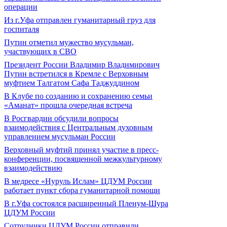
операции
Из г.Уфа отправлен гуманитарный груз для
госпиталя
Путин отметил мужество мусульман,
участвующих в СВО
Президент России Владимир Владимирович
Путин встретился в Кремле с Верховным
муфтием Талгатом Сафа Таджуддином
В Клубе по созданию и сохранению семьи
«Аманат» прошла очередная встреча
В Росгвардии обсудили вопросы
взаимодействия с Центральным духовным
управлением мусульман России
Верховный муфтий принял участие в пресс-
конференции, посвященной межкультурному
взаимодействию
В медресе «Нуруль Ислам» ЦДУМ России
работает пункт сбора гуманитарной помощи
В г.Уфа состоялся расширенный Пленум-Шура
ЦДУМ России
Сотрудники ЦДУМ России отправили