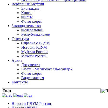
Верховный муфтий
Биография
Книга
Фильм
Фотогалерея
Законодательство
Федеральное
Республиканское
Структура
Справка о РДУМ
История РДУМ
Муфтии России
Мечети России
Архив
Документы
Газета «Маглюмат аль-Булгар»
Фотогалерея
Видеогалерея
Контакты
Новости ЦДУМ России
Новости РДУМ