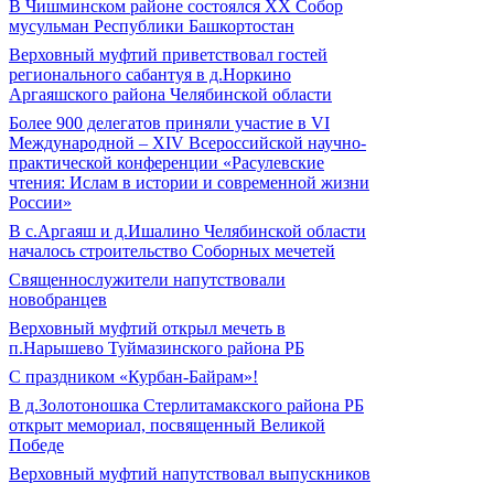
В Чишминском районе состоялся XX Собор
мусульман Республики Башкортостан
Верховный муфтий приветствовал гостей
регионального сабантуя в д.Норкино
Аргаяшского района Челябинской области
Более 900 делегатов приняли участие в VI
Международной – ХIV Всероссийской научно-
практической конференции «Расулевские
чтения: Ислам в истории и современной жизни
России»
В с.Аргаяш и д.Ишалино Челябинской области
началось строительство Соборных мечетей
Священнослужители напутствовали
новобранцев
Верховный муфтий открыл мечеть в
п.Нарышево Туймазинского района РБ
С праздником «Курбан-Байрам»!
В д.Золотоношка Стерлитамакского района РБ
открыт мемориал, посвященный Великой
Победе
Верховный муфтий напутствовал выпускников