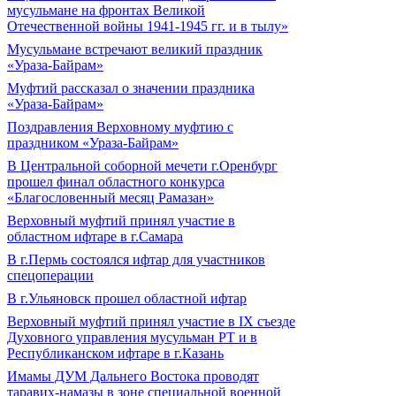
мусульмане на фронтах Великой
Отечественной войны 1941-1945 гг. и в тылу»
Мусульмане встречают великий праздник
«Ураза-Байрам»
Муфтий рассказал о значении праздника
«Ураза-Байрам»
Поздравления Верховному муфтию с
праздником «Ураза-Байрам»
В Центральной соборной мечети г.Оренбург
прошел финал областного конкурса
«Благословенный месяц Рамазан»
Верховный муфтий принял участие в
областном ифтаре в г.Самара
В г.Пермь состоялся ифтар для участников
спецоперации
В г.Ульяновск прошел областной ифтар
Верховный муфтий принял участие в IХ съезде
Духовного управления мусульман РТ и в
Республиканском ифтаре в г.Казань
Имамы ДУМ Дальнего Востока проводят
таравих-намазы в зоне специальной военной